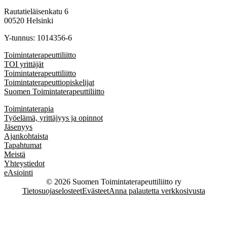
Rautatieläisenkatu 6
00520 Helsinki
Y-tunnus: 1014356-6
Toimintaterapeuttiliitto
TOI yrittäjät
Toimintaterapeuttiliitto
Toimintaterapeuttiopiskelijat
Suomen Toimintaterapeuttiliitto
Toimintaterapia
Työelämä, yrittäjyys ja opinnot
Jäsenyys
Ajankohtaista
Tapahtumat
Meistä
Yhteystiedot
eAsiointi
© 2026 Suomen Toimintaterapeuttiliitto ry
Tietosuojaselosteet
Evästeet
Anna palautetta verkkosivusta