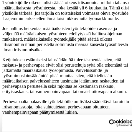
Työntekijöille oikeus tulisi säätää oikeus irtisanoutua milloin tahansa
määräaikaisesta työsuhteesta, joka kestää yli 6 kuukautta. Tämä olisi
yksilölle tärkeää, jos tarjolla on toistaiseksi voimassa oleva työsuhde.
Laajemmin tarkastellen tämä toisi liikkuvuutta työmarkkinoille.
Jos hallitus heikentää määräaikaisten työntekijöiden asemaa ja
väljentää määräaikaisen työsuhteen edellytyksiä hallitusohjelman
mukaisesti, määräaikaiselle työntekijälle pitää säätää oikeus
irtisanoutua ilman perustetta solmitusta määräaikaisesta työsuhteesta
ilman irtisanomisaikaa.
Ketjutuksen estämiseksi lainsäädäntöä tulee täsmentää siten, että
raskaus- ja perhevapaa eivät olisi perusteltuja syitä olla tekemättä tai
jatkamatta määräaikaista työsopimusta. Palvelussuhde- ja
työsopimuslainsäädäntöä pitää muuttaa siten, että kielletään
määräaikaisen palvelussuhteen uusimatta jättäminen raskauden tai
perhevapaan perusteella sekä rajoittaa se kestämään raskaus-,
erityisraskaus- tai vanhempainvapaan tai omaishoitovapaan alkuun.
Perhevapaalta palaaville työntekijöille on lisäksi säädettävä korotettu
irtisanomissuoja, joka suhteutetaan perhevapaan pituuteen
vanhempainvapaan päättymisestä lukien.
Lisäksi määräaikaisten työsopimusten ketjutuksen estämiseksi
ehdotamme, että työnantajan olisi neuvoteltava määräaikaisten