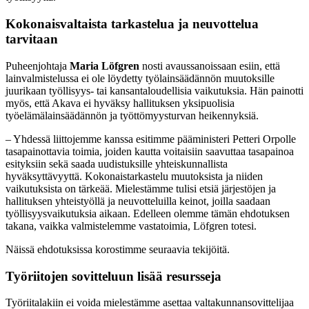
Kokonaisvaltaista tarkastelua ja neuvottelua
tarvitaan
Puheenjohtaja
Maria Löfgren
nosti avaussanoissaan esiin, että
lainvalmistelussa ei ole löydetty työlainsäädännön muutoksille
juurikaan työllisyys- tai kansantaloudellisia vaikutuksia. Hän painotti
myös, että Akava ei hyväksy hallituksen yksipuolisia
työelämälainsäädännön ja työttömyysturvan heikennyksiä.
– Yhdessä liittojemme kanssa esitimme pääministeri Petteri Orpolle
tasapainottavia toimia, joiden kautta voitaisiin saavuttaa tasapainoa
esityksiin sekä saada uudistuksille yhteiskunnallista
hyväksyttävyyttä. Kokonaistarkastelu muutoksista ja niiden
vaikutuksista on tärkeää. Mielestämme tulisi etsiä järjestöjen ja
hallituksen yhteistyöllä ja neuvotteluilla keinot, joilla saadaan
työllisyysvaikutuksia aikaan. Edelleen olemme tämän ehdotuksen
takana, vaikka valmistelemme vastatoimia, Löfgren totesi.
Näissä ehdotuksissa korostimme seuraavia tekijöitä.
Työriitojen sovitteluun lisää resursseja
Työriitalakiin ei voida mielestämme asettaa valtakunnansovittelijaa