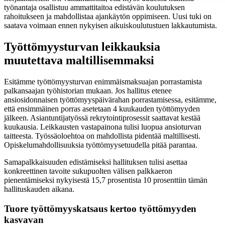
työnantaja osallistuu ammattitaitoa edistävän koulutuksen
rahoitukseen ja mahdollistaa ajankäytön oppimiseen. Uusi tuki on
saatava voimaan ennen nykyisen aikuiskoulutustuen lakkautumista.
Työttömyysturvan leikkauksia
muutettava maltillisemmaksi
Esitämme työttömyysturvan enimmäismaksuajan porrastamista
palkansaajan työhistorian mukaan. Jos hallitus etenee
ansiosidonnaisen työttömyyspäivärahan porrastamisessa, esitämme,
että ensimmäinen porras asetetaan 4 kuukauden työttömyyden
jälkeen. Asiantuntijatyössä rekrytointiprosessit saattavat kestää
kuukausia. Leikkausten vastapainona tulisi luopua ansioturvan
taitteesta. Työssäoloehtoa on mahdollista pidentää maltillisesti.
Opiskelumahdollisuuksia työttömyysetuudella pitää parantaa.
Samapalkkaisuuden edistämiseksi hallituksen tulisi asettaa
konkreettinen tavoite sukupuolten välisen palkkaeron
pienentämiseksi nykyisestä 15,7 prosentista 10 prosenttiin tämän
hallituskauden aikana.
Tuore työttömyyskatsaus kertoo työttömyyden
kasvavan