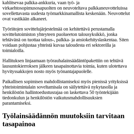
kahlitsevaa palkka-ankkuria, vaan työ- ja
virkaehtosopimusosapuolten on neuvoteltava palkkaneuvotteluissa
sovellettavasta uudesta työmarkkinamallista keskenään. Neuvottelut
ovat vastikään alkaneet.
Työriitojen sovittelujärjestelmää on kehitettävä perustamalla
sovittelutoimiston yhteyteen puolueeton talousyksikkö, jonka
tehtävänä on tuottaa talous-, palkka- ja ansiokehityslaskentaa. Siten
voidaan pohjustaa yhteistä kuvaa taloudesta eri sektoreilla ja
toimialoilla.
Hallituksen linjaamaan työrauhalainsäädäntöpakettiin on tehtävä
lausuntokierroksen jälkeen tasapainottavia toimia, kuten ulotettava
hyvityssakkojen nosto myös työnantajapuolelle.
Paikallisen sopimisen mahdollistamiseksi myös pienissä yrityksissä
yhteistoimintalain soveltamisala on säilytettävä nykytasolla ja
henkilöstön hallintoedustusrajaa on laskettava 50 työntekijään
tiedonkulun ja henkilöstön vaikutusmahdollisuuksien
parantamiseksi.
Työlainsäädännön muutoksiin tarvitaan
tasapainoa