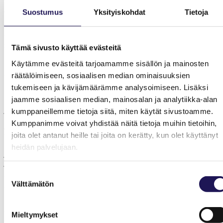
työsopimusten laajemmasta käytöstä yrityksen luottamusmiesten tai
alaa edustavan ammattiliiton edustajien kanssa.
Suostumus
Yksityiskohdat
Tietoja
Tarkennamme esityksiämme määräaikaisuuksien ketjutuksen kiellon
tehostamiseksi, jos valmistelu määräaikaisten työsopimusten
sääntelyn muuttamiseksi aloitetaan.
Tämä sivusto käyttää evästeitä
Käytämme evästeitä tarjoamamme sisällön ja mainosten
Irtisanomista koskeva sääntely laajaan
räätälöimiseen, sosiaalisen median ominaisuuksien
kokonaistarkasteluun
tukemiseen ja kävijämäärämme analysoimiseen. Lisäksi
jaamme sosiaalisen median, mainosalan ja analytiikka-alan
Korostamme, että yksilökohtaisessa irtisanomisessa on vaadittava
jatkossakin painava ja asiallinen syy.
kumppaneillemme tietoja siitä, miten käytät sivustoamme.
Kumppanimme voivat yhdistää näitä tietoja muihin tietoihin,
Jos irtisanomissuojaa muutetaan, muutokset on arvioitava
joita olet antanut heille tai joita on kerätty, kun olet käyttänyt
tasapainoisena kokonaisuutena. Työnantajalle voitaisiin säätää
Ruotsin mallin mukaisesti velvollisuus neuvotella työsuhteen
heidän palvelujaan.
jatkamisesta myös työntekijää edustavan järjestön kanssa, jos hän on
järjestäytynyt.
Suostumuksen
Vähimmäisirtisanomisaikaa tulisi samalla pidentää ja korvausta
Välttämätön
valinta
työsuhteen perusteettomasta päättämisestä korottaa.
Irtisanotulle voitaisiin Ruotsin esimerkkiä seuraten antaa aina
kirjalliset ohjeet siitä, miten irtisanomisen laillisuuden voi kiistää ja
Mieltymykset