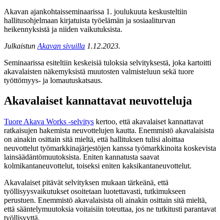
Akavan ajankohtaisseminaarissa 1. joulukuuta keskusteltiin
hallitusohjelmaan kirjatuista työelämän ja sosiaaliturvan
heikennyksistä ja niiden vaikutuksista.
Julkaistun
Akavan sivuilla
1.12.2023.
Seminaarissa esiteltiin keskeisiä tuloksia selvityksestä, joka kartoitti
akavalaisten näkemyksistä muutosten valmisteluun sekä tuore
työttömyys- ja lomautuskatsaus.
Akavalaiset kannattavat neuvotteluja
Tuore Akava Works -selvitys
kertoo, että akavalaiset kannattavat
ratkaisujen hakemista neuvottelujen kautta. Enemmistö akavalaisista
on ainakin osittain sitä mieltä, että hallituksen tulisi aloittaa
neuvottelut työmarkkinajärjestöjen kanssa työmarkkinoita koskevista
lainsäädäntömuutoksista. Eniten kannatusta saavat
kolmikantaneuvottelut, toiseksi eniten kaksikantaneuvottelut.
Akavalaiset pitävät selvityksen mukaan tärkeänä, että
työllisyysvaikutukset osoitetaan luotettavasti, tutkimukseen
perustuen. Enemmistö akavalaisista oli ainakin osittain sitä mieltä,
että sääntelymuutoksia voitaisiin toteuttaa, jos ne tutkitusti parantavat
työllisyyttä.