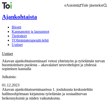
Siirry
eAsiointi
Tule jäseneksi
sisältöön
Ajankohtaista
Blogit
Kannanotot ja lausunnot
Tiedotteet
TOImintaterapeutti-lehti
Uutiset
Uutiset
Akavan ajankohtaisseminaari vetosi yhteistyön ja työelämän turvan
huomioimisen puolesta – akavalaiset neuvottelujen ja yhdessä
sopimisen kannalla
Julkaistu:
01.12.2023
Akavan ajankohtaisseminaarissa 1. joulukuuta keskusteltiin
hallitusohjelmaan kirjatuista työelämän ja sosiaaliturvan
heikennyksistä ja niiden vaikutuksista.