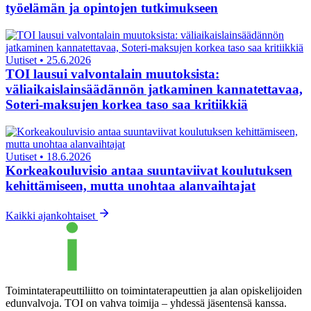
työelämän ja opintojen tutkimukseen
Uutiset
•
25.6.2026
TOI lausui valvontalain muutoksista:
väliaikaislainsäädännön jatkaminen kannatettavaa,
Soteri-maksujen korkea taso saa kritiikkiä
Uutiset
•
18.6.2026
Korkeakouluvisio antaa suuntaviivat koulutuksen
kehittämiseen, mutta unohtaa alanvaihtajat
Kaikki ajankohtaiset
Toimintaterapeuttiliitto on toimintaterapeuttien ja alan opiskelijoiden
edunvalvoja. TOI on vahva toimija – yhdessä jäsentensä kanssa.