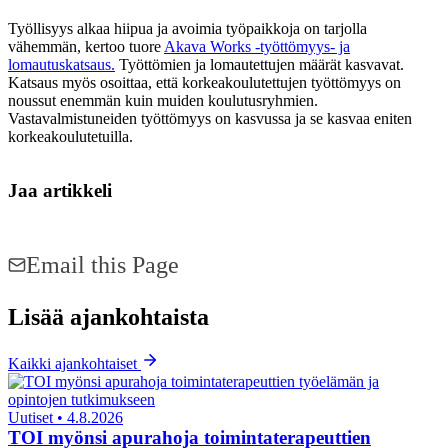
Työllisyys alkaa hiipua ja avoimia työpaikkoja on tarjolla
vähemmän, kertoo tuore
Akava Works -työttömyys- ja
lomautuskatsaus.
Työttömien ja lomautettujen määrät kasvavat.
Katsaus myös osoittaa, että korkeakoulutettujen työttömyys on
noussut enemmän kuin muiden koulutusryhmien.
Vastavalmistuneiden työttömyys on kasvussa ja se kasvaa eniten
korkeakoulutetuilla.
Jaa artikkeli
Share on Facebook
Share on LinkedIn
Email this Page
Lisää ajankohtaista
Kaikki ajankohtaiset
Uutiset
•
4.8.2026
TOI myönsi apurahoja toimintaterapeuttien