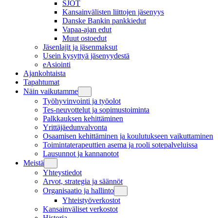
SJOT
Kansainvälisten liittojen jäsenyys
Danske Bankin pankkiedut
Vapaa-ajan edut
Muut ostoedut
Jäsenlajit ja jäsenmaksut
Usein kysyttyä jäsenyydestä
eAsiointi
Ajankohtaista
Tapahtumat
Näin vaikutamme
Työhyvinvointi ja työolot
Tes-neuvottelut ja sopimustoiminta
Palkkauksen kehittäminen
Yrittäjäedunvalvonta
Osaamisen kehittäminen ja koulutukseen vaikuttaminen
Toimintaterapeuttien asema ja rooli sotepalveluissa
Lausunnot ja kannanotot
Meistä
Yhteystiedot
Arvot, strategia ja säännöt
Organisaatio ja hallinto
Yhteistyöverkostot
Kansainväliset verkostot
Historia