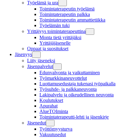
Työelämä ja ura
Toimintaterapeutin työelämä
Toimintaterapeutin palkka
Toimintaterapeutin ammattietiikka
Työelämän tuki
Yrittäjyys toimintaterapeuttina
Monta tietä yrittäjäksi
Yrittäjäjäsenelle
Oppaat ja suositukset
Jäsenyys
Liity jäseneksi
Jäsenpalvelut
Edunvalvonta ja vaikuttaminen
Työmarkkinaneuvottelut
Luottamusedustaja tukenasi työpaikalla
Työsuhde- ja palkkaneuvonta
Lakipalvelu ja oikeudellinen neuvonta
Koulutukset
Apurahat
AlueTOIminta
Toimintaterapeutti-lehti ja jäsenkirje
Jäsenedut
Työttömyysturva
Vakuutusedut