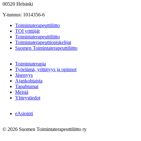
00520 Helsinki
Y-tunnus: 1014356-6
Toimintaterapeuttiliitto
TOI yrittäjät
Toimintaterapeuttiliitto
Toimintaterapeuttiopiskelijat
Suomen Toimintaterapeuttiliitto
Toimintaterapia
Työelämä, yrittäjyys ja opinnot
Jäsenyys
Ajankohtaista
Tapahtumat
Meistä
Yhteystiedot
eAsiointi
© 2026 Suomen Toimintaterapeuttiliitto ry