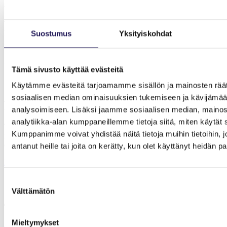
Mitä toimintaterapia on?
Toimintaterapia on tutkimusnäyttöön perustuvaa, vaikuttavaa
kuntoutusta, jonka tavoitteena on mahdollistaa ihmiselle sujuva,
Suostumus
Yksityiskohdat
merkityksellinen ja omannäköinen arki.
Katso lisää
Tämä sivusto käyttää evästeitä
Käytämme evästeitä tarjoamamme sisällön ja mainosten räät
sosiaalisen median ominaisuuksien tukemiseen ja kävijäm
Mitä toimintaterapeutti tekee?
analysoimiseen. Lisäksi jaamme sosiaalisen median, mainos
analytiikka-alan kumppaneillemme tietoja siitä, miten käytä
Toimintaterapeutti on kuntoutusalan asiantuntija, joka saattaa
Kumppanimme voivat yhdistää näitä tietoja muihin tietoihin, jo
ihmisen merkitykselliseen ja toimivaan arkeen – arkeen, joka on aina
enemmän kuin pelkkää pärjäämistä.
antanut heille tai joita on kerätty, kun olet käyttänyt heidän p
Katso lisää
Suostumuksen
Välttämätön
valinta
Toimintaterapeutin asiakkaat
Mieltymykset