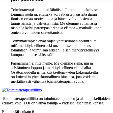
Toimintaterapia on ihmislähtöistä. Ihminen on aktiivisen
toimijan roolissa, emmekä voi ratkaista haasteita ilman
ihmisen omaa motivaatiota ja hänen vahvuuksiensa
tunnistamista ja vahvistamista. Me olemme auttamassa
matkalla kohti parempaa arkea ja elämää – matkalla kohti
omien tavoitteiden saavuttamista.
Toimintaterapiaa eivät ohjaa yhteiskunnan normit siitä,
mitä merkityksellinen arki on. Jokaisella on oikeus
toimintaan ja toimivaan arkeen, ja sen merkityksellisyys
kumpuaa ihmisestä itsestään.
Pärjääminen ei riitä meille. Me olemme siellä, missä
selviäminen loppuu ja merkityksellinen elämä alkaa.
Osattomuudella ja merkityksettömyyden kokemuksella
on kuitenkin yhteiskunnallinen hintansa, jota voidaan
merkittävästi vähentää toimintaterapian avulla.
Toimintaterapeuttiliitto on toimintaterapeuttien ja alan opiskelijoiden
edunvalvoja. TOI on vahva toimija – yhdessä jäsentensä kanssa.
Rautatieläisenkatu 6