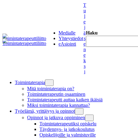
Siirry
T
sisältöön
u
l
e
j
Medialle
ä
Haku
Yhteystiedot
s
eAsiointi
e
n
e
k
s
i
Toimintaterapia
Mitä toimintaterapia on?
Toimintaterapeutin osaaminen
Toimintaterapeutti auttaa kaiken ikäisiä
Miksi toimintaterapia kannattaa?
Työelämä, yrittäjyys ja opinnot
Opinnot ja jatkuva oppiminen
Toimintaterapeutiksi opiskelu
Täydennys- ja jatkokoulutus
Opiskelijoille ja valmistuville