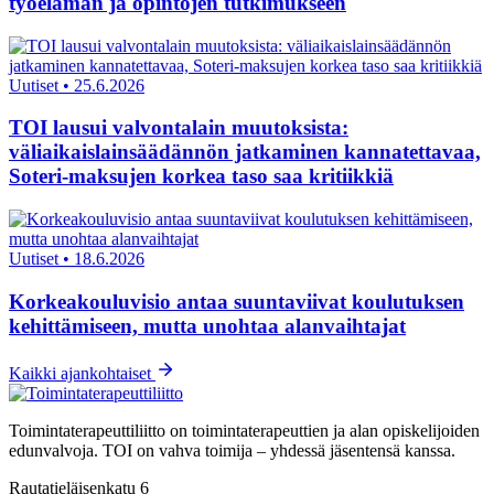
työelämän ja opintojen tutkimukseen
Uutiset
•
25.6.2026
TOI lausui valvontalain muutoksista:
väliaikaislainsäädännön jatkaminen kannatettavaa,
Soteri-maksujen korkea taso saa kritiikkiä
Uutiset
•
18.6.2026
Korkeakouluvisio antaa suuntaviivat koulutuksen
kehittämiseen, mutta unohtaa alanvaihtajat
Kaikki ajankohtaiset
Toimintaterapeuttiliitto on toimintaterapeuttien ja alan opiskelijoiden
edunvalvoja. TOI on vahva toimija – yhdessä jäsentensä kanssa.
Rautatieläisenkatu 6