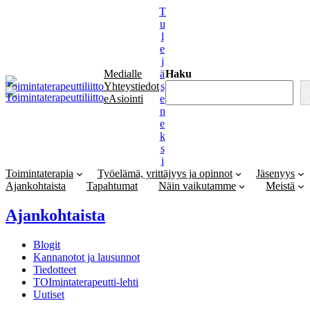
Siirry
T
sisältöön
u
l
e
j
Medialle
ä
Haku
Yhteystiedot
s
eAsiointi
e
n
e
k
s
i
Toimintaterapia
Työelämä, yrittäjyys ja opinnot
Jäsenyys
Ajankohtaista
Tapahtumat
Näin vaikutamme
Meistä
Ajankohtaista
Blogit
Kannanotot ja lausunnot
Tiedotteet
TOImintaterapeutti-lehti
Uutiset