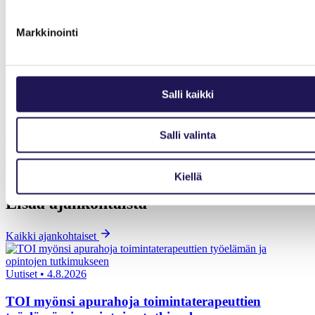
Jari Lipsanen
, puheenjohtaja
Suomen Psykologiliitto ry
Markkinointi
Heta Piirto
, toiminnanjohtaja
Suomen Puheterapeuttiliitto ry
Salli kaikki
Jaa artikkeli
Salli valinta
Share on Facebook
Share on LinkedIn
Email this Page
Kiellä
Lisää ajankohtaista
Kaikki ajankohtaiset
Uutiset
•
4.8.2026
TOI myönsi apurahoja toimintaterapeuttien