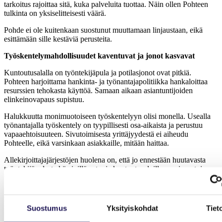
tarkoitus rajoittaa sitä, kuka palveluita tuottaa. Näin ollen Pohteen
tulkinta on yksiselitteisesti väärä.
Pohde ei ole kuitenkaan suostunut muuttamaan linjaustaan, eikä
esittämään sille kestäviä perusteita.
Työskentelymahdollisuudet kaventuvat ja jonot kasvavat
Kuntoutusalalla on työntekijäpula ja potilasjonot ovat pitkiä.
Pohteen harjoittama hankinta- ja työnantajapolitiikka hankaloittaa
resurssien tehokasta käyttöä. Samaan aikaan asiantuntijoiden
elinkeinovapaus supistuu.
Halukkuutta monimuotoiseen työskentelyyn olisi monella. Usealla
työnantajalla työskentely on tyypillisesti osa-aikaista ja perustuu
vapaaehtoisuuteen. Sivutoimisesta yrittäjyydestä ei aiheudu
Pohteelle, eikä varsinkaan asiakkaille, mitään haittaa.
Allekirjoittajajärjestöjen huolena on, että jo ennestään huutavasta
työntekijäpulasta kärsivillä sote- ja kuntoutusaloilla monimuotoisen
työskentelyn mahdollisuudet näivettyvät ja työmarkkinat jumiutuvat.
AKY ja Kuntoutusyrittäjät korostavat, että hankinta- ja
henkilöstöpolitiikassa tulee lähteä siitä, mikä on oikeudenmukaista ja
Suostumus
Yksityiskohdat
Tiet
kohtuullista. Pohteen toiminta on puhdasta byrokratiaa, josta on
haittaa sekä henkilöstölle että kuntoutujille. Pohde ohittaa sekä