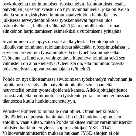
psykologeilta monimuotoisen työskentelyn. Kuntoutuksen osalta
palvelujen järjestämisvastuu on hyvinvointialueella, joka on Kelan
ohella suurin yksityisten kuntoutuspalveluiden hankkija. Jos
julkisessa terveydenhuollossa työskentelevät rajataan ulos
ostopalveluista, heille ei välttämättä jää mahdollisuuksia oman
elinkeinon harjoittamiseen esimerkiksi sivutoimisena yrittäjänä.
Sivutoiminen yrittäjyys on sote-alalla yleistä. Työntekijöiden
kilpailevan toiminnan rajoittamisesta säädetään työsopimuslaissa ja
sovitaan tarkemmin työsopimuksella tai työehtosopimuksella.
Työnantajaa ilmeisesti vahingoittava kilpaileva toiminta sekä sen
valmistelu on aina kiellettyä. Oleellista on, että monimuotoisesta
työskentelystä sopivat työnantaja ja työntekijä.
Pohde on nyt ulkoistamassa sivutoimisen työskentelyn valvonnan ja
rajoittamisen yksityisille palveluntuottajille, sen sijaan että
neuvottelisi omien työntekijöidensä kanssa. Allekirjoittajajärjestöt
korostavat, että monimuotoisen työskentelyn rajaaminen ei missään
tilanteessa kuulu hankintamenettelyyn.
Perusteet Pohteen toiminnalle ovat ohuet. Oman henkilöstön
käyttökielto ei perustu hankintalakiin eikä hankintasopimusten
ehtoihin, vaan siihen, miten Pohde tulkitsee valtionvarainministeriön
julkisten hankintojen yleisiä sopimusehtoja (JYSE 2014).
Valtiovarainministeriön mukaan mukaan JYSE-ehtojen ei ole