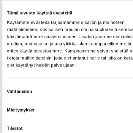
Suomen lainsäädännön että oman henkilöstönsä mielipiteet.
Tämä sivusto käyttää evästeitä
Pohteen toiminta viivästyttää asiakkaiden hoitoon ja kuntoutukseen
pääsyä ja kaventaa valinnanvapautta. Lisäksi se rajoittaa
Käytämme evästeitä tarjoamamme sisällön ja mainosten
merkittävästi sote- ja kuntoutusalan asiantuntijoiden
räätälöimiseen, sosiaalisen median ominaisuuksien tukemise
elinkeinovapautta.
kävijämäärämme analysoimiseen. Lisäksi jaamme sosiaalis
Vaadimme, että Pohde oikaisee hankintapolitiikkaansa välittömästi.
median, mainosalan ja analytiikka-alan kumppaneillemme tieto
Pohteen työntekijöillä tulee olla mahdollisuus monimuotoiseen
miten käytät sivustoamme. Kumppanimme voivat yhdistää nä
työskentelyyn, eikä tarjouskilpailuista tule sulkea ulos Pohteen omaa
henkilöstöä.
tietoja muihin tietoihin, joita olet antanut heille tai joita on ker
olet käyttänyt heidän palvelujaan.
Yhteyshenkilöt
Jarmo Mäkelä
, AKYn sote-työryhmän puheenjohtaja
Suomen Fysioterapeutit
Suostumuksen
Välttämätön
valinta
Juhani Saarinen
, juristi, varatoiminnanjohtaja
Suomen Kuntoutusyrittäjät ry
Timo Saranpää
, puheenjohtaja
Mieltymykset
AKY – Akavalaiset yrittäjät ry
Leila Mäkelä
, toiminnanjohtaja
Tilastot
Suomen Toimintaterapeuttiliitto ry