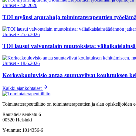
Uutiset
•
4.8.2026
TOI myönsi apurahoja toimintaterapeuttien työelämä
Uutiset
•
25.6.2026
TOI lausui valvontalain muutoksista: väliaikaislain
Uutiset
•
18.6.2026
Korkeakouluvisio antaa suuntaviivat koulutuksen ke
Kaikki ajankohtaiset
Toimintaterapeuttiliitto on toimintaterapeuttien ja alan opiskelijoide
Rautatieläisenkatu 6
00520 Helsinki
Y-tunnus: 1014356-6