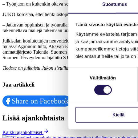
– Työnjaon on kuitenkin oltava selkeä ja jokaisen sote-ammattilaisen
Suostumus
JUKO korostaa, ettei henkilöstöpula vähene laskemalla alan kelpoisu
Tämä sivusto käyttää eväste
– Jatkuvan oppimisen ja työuralla kehittymisen mahdollisuuksien parant
rakennettava malleja tukemaan urakehitystä, Talentian Jenni Karsio tä
Käytämme evästeitä tarjoama
Julkisalan koulutettujen neuvottelujärjestö edustaa kunta- ja hyvinvoint
ja kävijämäärämme analysoim
muassa Agronomiliitto, Akavan Erityisalat, Akavan sairaanhoitajat ja 
kumppaneillemme tietoja siitä
ammattijärjestö Talentia, Suomen Eläinlääkäriliitto, Suomen Farmasia
olet antanut heille tai joita o
Suomen Terveydenhoitajaliitto STHL, Suomen Toimintaterapeuttiliitto
Tiedote on julkaistu Jukon sivuilla 15.2.
Suostumuksen
Välttämätön
valinta
Jaa artikkeli
Share on Facebook
Share on LinkedIn
Kiellä
Lisää ajankohtaista
Kaikki ajankohtaiset