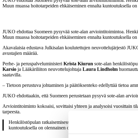
JUKO ehdottaa Suomeen pysyvää sote-alan arviointitoimintoa. Henkilö
Muun muassa hoitotarpeiden ehkäiseminen ennalta kuntoutuksella on 
JUKO ehdottaa Suomeen pysyvää sote-alan arviointitoimintoa. Henkilö
Muun muassa hoitotarpeiden ehkäiseminen ennalta kuntoutuksella on 
Akavalaisia edustava Julkisalan koulutettujen neuvottelujärjestö JUKO 
avustajien määrää.
Perhe- ja peruspalveluministeri
Krista Kiurun
sote-alan henkilöstöp
Karsio
ja Lääkäriliiton neuvottelujohtaja
Laura Lindholm
huomauttav
saatavilla.
– Tietoon perustuva johtaminen ja päätöksenteko edellyttää tietoa ammatei
JUKO ehdottaakin, että Suomeen perustetaan pysyvä sote-alan arviointito
Arviointitoiminto kokoaisi, sovittaisi yhteen ja analysoisi vuosittain 
tarpeesta.
Henkilöstöpulan ratkaisemisessa on huomioitava myös kaikkien so
kuntoutuksella on olennainen osa osaamisketjua.