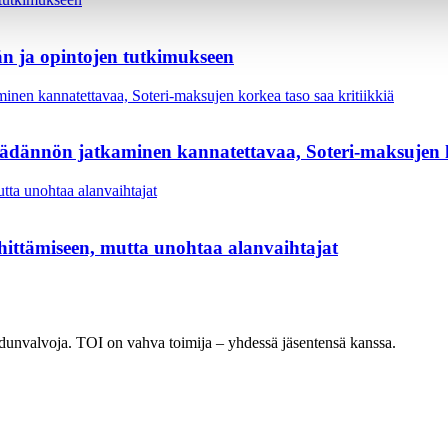
n ja opintojen tutkimukseen
säädännön jatkaminen kannatettavaa, Soteri-maksujen k
hittämiseen, mutta unohtaa alanvaihtajat
n edunvalvoja. TOI on vahva toimija – yhdessä jäsentensä kanssa.