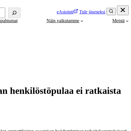
eAsiointi
Tule jäseneksi
apahtumat
Näin vaikutamme
Meistä
an henkilöstöpulaa ei ratkaista