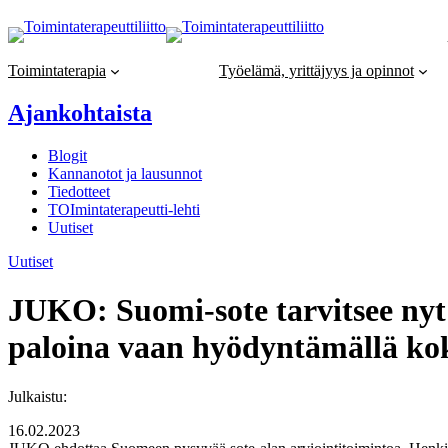
Siirry
sisältöön
Toimintaterapia
Työelämä, yrittäjyys ja opinnot
Ajankohtaista
Blogit
Kannanotot ja lausunnot
Tiedotteet
TOImintaterapeutti-lehti
Uutiset
Uutiset
JUKO: Suomi-sote tarvitsee nyt k
paloina vaan hyödyntämällä kok
Julkaistu:
16.02.2023