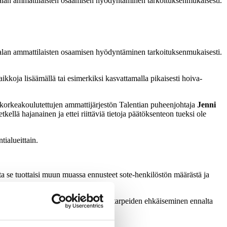
salan ammattilaisten osaamisen hyödyntäminen tarkoituksenmukaisesti.
salan ammattilaisten osaamisen hyödyntäminen tarkoituksenmukaisesti.
ikkoja lisäämällä tai esimerkiksi kasvattamalla pikaisesti hoiva-
 korkeakoulutettujen ammattijärjestön Talentian puheenjohtaja
Jenni
llä hajanainen ja ettei riittäviä tietoja päätöksenteon tueksi ole
tialueittain.
lta se tuottaisi muun muassa ennusteet sote-henkilöstön määrästä ja
uksenmukaisesti. Muun muassa hoitotarpeiden ehkäiseminen ennalta