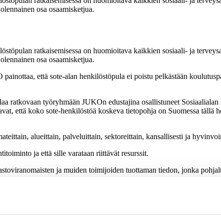
stöpulan ratkaisemisessa on huomioitava kaikkien sosiaali- ja tervey
olennainen osa osaamisketjua.
stöpulan ratkaisemisessa on huomioitava kaikkien sosiaali- ja tervey
olennainen osa osaamisketjua.
painottaa, että sote-alan henkilöstöpula ei poistu pelkästään koulutuspa
ulaa ratkovaan työryhmään JUKOn edustajina osallistuneet
Sosiaalialan
at, että koko sote-henkilöstöä koskeva tietopohja on Suomessa tällä hetke
ttain, alueittain, palveluittain, sektoreittain, kansallisesti ja hyvinvoin
iminto ja että sille varataan riittävät resurssit.
tilastoviranomaisten ja muiden toimijoiden tuottaman tiedon, jonka pohja
siaali- ja terveysalan ammattilaisten osaamisen hyödyntäminen tarkoit