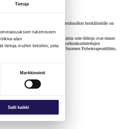
 Laura Lindholm huomauttaa.
Tietoja
paikoilla. Sekä sosiaali- että terveydenhuollon henkilöstölle on
 ominaisuuksien tukemiseen
iantuntijoita ja esihenkilöitä. Jukolaisia sote-liittoja ovat muun
tiikka-alan
lijöiden liitto Loimu, Sosiaalialan korkeakoulutettujen
ietoja muihin tietoihin, joita
käriliitto, Suomen Psykologiliitto, Suomen Puheterapeuttiliitto,
a-alan korkeakoulutetut.
Markkinointi
Salli kaikki