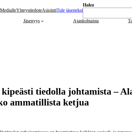
Haku
Medialle
Yhteystiedot
eAsiointi
Tule jäseneksi
Jäsenyys
Ajankohtaista
T
ipeästi tiedolla johtamista – Al
o ammatillista ketjua