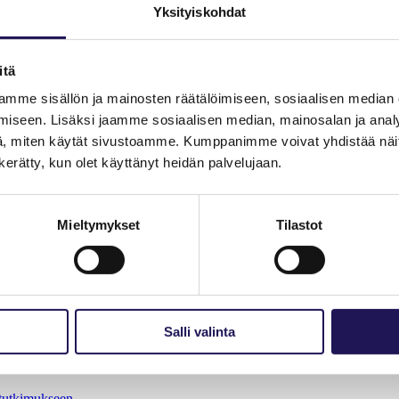
 on voitava keskittyä koulutustaan vastaavaan tehtävään, Lääkäriliiton
Yksityiskohdat
usvaatimuksia.
itä
aminen on otettava strategiseksi tavoitteeksi koko järjestelmässä ja työ
hdentää.
mme sisällön ja mainosten räätälöimiseen, sosiaalisen median
ialueiden työmarkkinaneuvotteluissa akavalaisia asiantuntijoita, erikoisas
iseen. Lisäksi jaamme sosiaalisen median, mainosalan ja analy
TAJA, KTK Tekniikan Asiantuntijat, Luonnon-, ympäristö- ja metsätietei
, miten käytät sivustoamme. Kumppanimme voivat yhdistää näitä t
liitto, Suomen Fysioterapeutit, Suomen Hammaslääkäriliitto, Suomen Lää
n kerätty, kun olet käyttänyt heidän palvelujaan.
, Suomen Työterveyshoitajaliitto, Tekniikan Akateemiset ja Yhteiskunt
Mieltymykset
Tilastot
Email this Page
Salli valinta