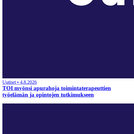
Uutiset
•
4.8.2026
TOI myönsi apurahoja toimintaterapeuttien
työelämän ja opintojen tutkimukseen