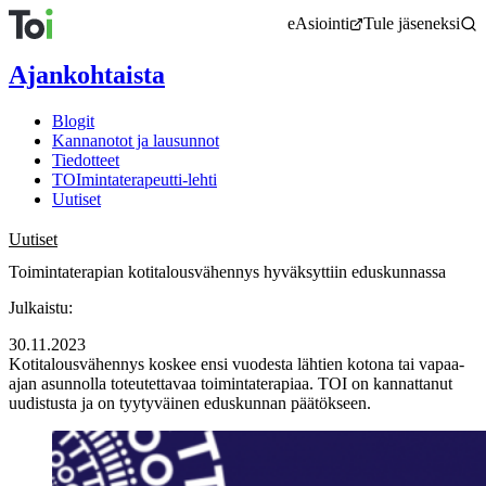
Siirry
eAsiointi
Tule jäseneksi
sisältöön
Ajankohtaista
Blogit
Kannanotot ja lausunnot
Tiedotteet
TOImintaterapeutti-lehti
Uutiset
Uutiset
Toimintaterapian kotitalousvähennys hyväksyttiin eduskunnassa
Julkaistu:
30.11.2023
Kotitalousvähennys koskee ensi vuodesta lähtien kotona tai vapaa-
ajan asunnolla toteutettavaa toimintaterapiaa. TOI on kannattanut
uudistusta ja on tyytyväinen eduskunnan päätökseen.