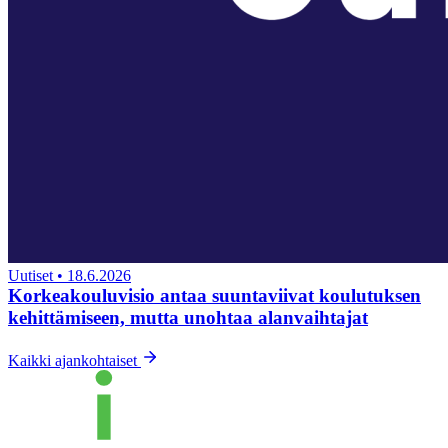
Uutiset
•
18.6.2026
Korkeakouluvisio antaa suuntaviivat koulutuksen
kehittämiseen, mutta unohtaa alanvaihtajat
Kaikki ajankohtaiset