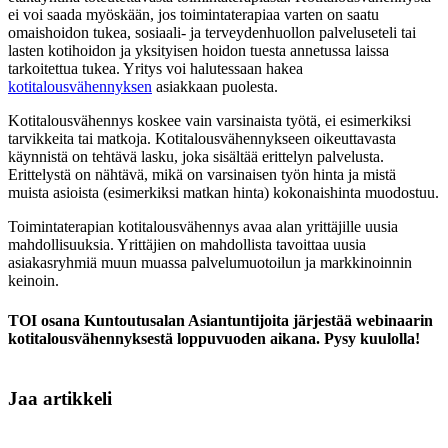
ei voi saada myöskään, jos toimintaterapiaa varten on saatu
omaishoidon tukea, sosiaali- ja terveydenhuollon palveluseteli tai
lasten kotihoidon ja yksityisen hoidon tuesta annetussa laissa
tarkoitettua tukea. Yritys voi halutessaan hakea
kotitalousvähennyksen
asiakkaan puolesta.
Kotitalousvähennys koskee vain varsinaista työtä, ei esimerkiksi
tarvikkeita tai matkoja. Kotitalousvähennykseen oikeuttavasta
käynnistä on tehtävä lasku, joka sisältää erittelyn palvelusta.
Erittelystä on nähtävä, mikä on varsinaisen työn hinta ja mistä
muista asioista (esimerkiksi matkan hinta) kokonaishinta muodostuu.
Toimintaterapian kotitalousvähennys avaa alan yrittäjille uusia
mahdollisuuksia. Yrittäjien on mahdollista tavoittaa uusia
asiakasryhmiä muun muassa palvelumuotoilun ja markkinoinnin
keinoin.
TOI osana Kuntoutusalan Asiantuntijoita järjestää webinaarin
kotitalousvähennyksestä loppuvuoden aikana. Pysy kuulolla!
Jaa artikkeli
Share on Facebook
Share on LinkedIn