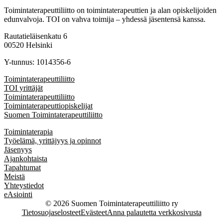
Toimintaterapeuttiliitto on toimintaterapeuttien ja alan opiskelijoiden
edunvalvoja. TOI on vahva toimija – yhdessä jäsentensä kanssa.
Rautatieläisenkatu 6
00520 Helsinki
Y-tunnus: 1014356-6
Toimintaterapeuttiliitto
TOI yrittäjät
Toimintaterapeuttiliitto
Toimintaterapeuttiopiskelijat
Suomen Toimintaterapeuttiliitto
Toimintaterapia
Työelämä, yrittäjyys ja opinnot
Jäsenyys
Ajankohtaista
Tapahtumat
Meistä
Yhteystiedot
eAsiointi
© 2026 Suomen Toimintaterapeuttiliitto ry
Tietosuojaselosteet
Evästeet
Anna palautetta verkkosivusta