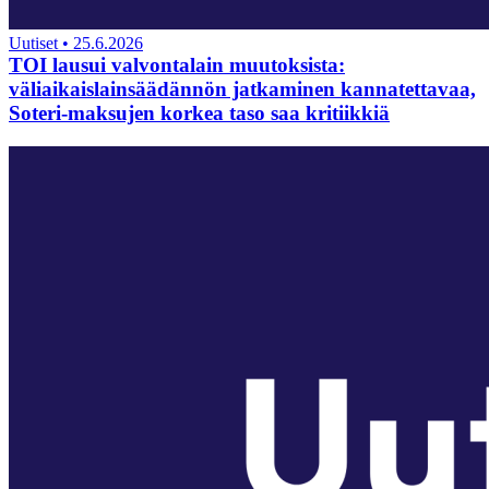
Uutiset
•
25.6.2026
TOI lausui valvontalain muutoksista:
väliaikaislainsäädännön jatkaminen kannatettavaa,
Soteri-maksujen korkea taso saa kritiikkiä