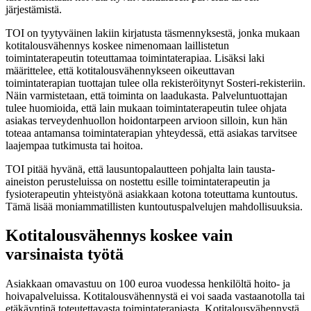
järjestämistä.
TOI on tyytyväinen lakiin kirjatusta täsmennyksestä, jonka mukaan
kotitalousvähennys koskee nimenomaan laillistetun
toimintaterapeutin toteuttamaa toimintaterapiaa. Lisäksi laki
määrittelee, että kotitalousvähennykseen oikeuttavan
toimintaterapian tuottajan tulee olla rekisteröitynyt Sosteri-rekisteriin.
Näin varmistetaan, että toiminta on laadukasta. Palveluntuottajan
tulee huomioida, että lain mukaan toimintaterapeutin tulee ohjata
asiakas terveydenhuollon hoidontarpeen arvioon silloin, kun hän
toteaa antamansa toimintaterapian yhteydessä, että asiakas tarvitsee
laajempaa tutkimusta tai hoitoa.
TOI pitää hyvänä, että lausuntopalautteen pohjalta lain tausta-
aineiston perusteluissa on nostettu esille toimintaterapeutin ja
fysioterapeutin yhteistyönä asiakkaan kotona toteuttama kuntoutus.
Tämä lisää moniammatillisten kuntoutuspalvelujen mahdollisuuksia.
Kotitalousvähennys koskee vain
varsinaista työtä
Asiakkaan omavastuu on 100 euroa vuodessa henkilöltä hoito- ja
hoivapalveluissa. Kotitalousvähennystä ei voi saada vastaanotolla tai
etäkäyntinä toteutettavasta toimintaterapiasta. Kotitalousvähennystä