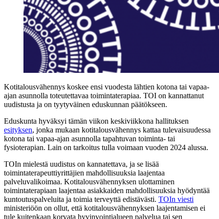
Kotitalousvähennys koskee ensi vuodesta lähtien kotona tai vapaa-
ajan asunnolla toteutettavaa toimintaterapiaa. TOI on kannattanut
uudistusta ja on tyytyväinen eduskunnan päätökseen.
Eduskunta hyväksyi tämän viikon keskiviikkona hallituksen
esityksen
, jonka mukaan kotitalousvähennys kattaa tulevaisuudessa
kotona tai vapaa-ajan asunnolla tapahtuvan toiminta- tai
fysioterapian. Lain on tarkoitus tulla voimaan vuoden 2024 alussa.
TOIn mielestä uudistus on kannatettava, ja se lisää
toimintaterapeuttiyrittäjien mahdollisuuksia laajentaa
palveluvalikoimaa. Kotitalousvähennyksen ulottaminen
toimintaterapiaan laajentaa asiakkaiden mahdollisuuksia hyödyntää
kuntoutuspalveluita ja toimia terveyttä edistävästi.
TOIn viesti
ministeriöön on ollut, että kotitalousvähennyksen laajentamisen ei
tule kuitenkaan korvata hyvinvointialueen palvelua tai sen