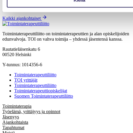
kehittämiseen, mutta unohtaa alanvaihtajat
Kaikki ajankohtaiset
Toimintaterapeuttiliitto on toimintaterapeuttien ja alan opiskelijoiden
edunvalvoja. TOI on vahva toimija – yhdessä jäsentensä kanssa.
Rautatieläisenkatu 6
00520 Helsinki
Y-tunnus: 1014356-6
Toimintaterapeuttiliitto
TOI yrittäjät
Toimintaterapeuttiliitto
Toimintaterapeuttiopiskelijat
Suomen Toimintaterapeuttiliitto
Toimintaterapia
Työelämä, yrittäjyys ja opinnot
Jäsenyys
Ajankohtaista
Tapahtumat
Meistä