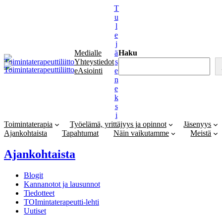
Siirry
T
sisältöön
u
l
e
j
Medialle
ä
Haku
Yhteystiedot
s
eAsiointi
e
n
e
k
s
i
Toimintaterapia
Työelämä, yrittäjyys ja opinnot
Jäsenyys
Ajankohtaista
Tapahtumat
Näin vaikutamme
Meistä
Ajankohtaista
Blogit
Kannanotot ja lausunnot
Tiedotteet
TOImintaterapeutti-lehti
Uutiset