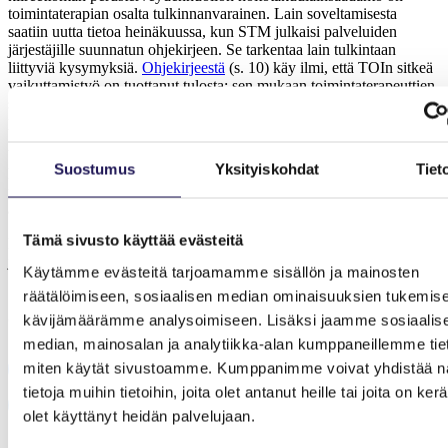
toimintaterapian osalta tulkinnanvarainen. Lain soveltamisesta
saatiin uutta tietoa heinäkuussa, kun STM julkaisi palveluiden
järjestäjille suunnatun ohjekirjeen. Se tarkentaa lain tulkintaan
liittyviä kysymyksiä.
Ohjekirjeestä
(s. 10) käy ilmi, että TOIn sitkeä
vaikuttamistyö on tuottanut tulosta: sen mukaan toimintaterapeuttien
suoravastaanotto kuuluu tiukentuvan 14 vuorokauden hoitotakuun
piiriin.
Vaikuttamistyön tulos on tärkeä toimintaterapeuteille. Sen myötä
Suostumus
Yksityiskohdat
Tiet
kuntoutuksessa käytössä olevat matalan kynnyksen lähetteettömät
palvelut ovat tasa-arvoisia keskenään riippumatta siitä, mikä
ammattiryhmä niitä tuottaa.
Tämä sivusto käyttää evästeitä
Lue lisää aiheesta TOIn puheenjohtajan Kirsi Wikmanin 21.8.
julkaistusta
blogikirjoituksesta
.
Käytämme evästeitä tarjoamamme sisällön ja mainosten
räätälöimiseen, sosiaalisen median ominaisuuksien tukemise
Jaa artikkeli
kävijämäärämme analysoimiseen. Lisäksi jaamme sosiaalis
median, mainosalan ja analytiikka-alan kumppaneillemme tieto
Share on Facebook
miten käytät sivustoamme. Kumppanimme voivat yhdistää nä
tietoja muihin tietoihin, joita olet antanut heille tai joita on ker
Share on LinkedIn
Email this Page
olet käyttänyt heidän palvelujaan.