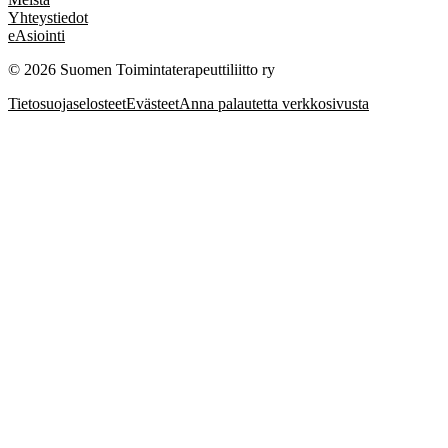
Yhteystiedot
eAsiointi
© 2026 Suomen Toimintaterapeuttiliitto ry
Tietosuojaselosteet
Evästeet
Anna palautetta verkkosivusta