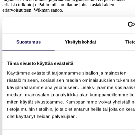
erilaisia tulkintoja. Pahimmillaan tilanne johtaa asiakkaiden
eriarvoisuuteen, Wikman sanoo.
Hoito- ja kuntoutussuunnitelman
mukaiset käynnit
Suostumus
Yksityiskohdat
Tiet
Hoitotakuu koskee kuntoutusuunnitelman laatimista varten olevaa
käyntiä, mutta ei kuntoutussuunnitelman mukaisia
terapiajaksokäyntejä. Suuri osa toimintaterapiakäynneistä on hoito-
ja kuntoutussuunnitelman mukaisia käyntejä. Kun kyse on hoito- tai
Tämä sivusto käyttää evästeitä
kuntoutussuunnitelman mukaisista käynneistä, ensimmäinen käynti
on järjestettävä kohtuullisessa ajassa, kuitenkin kolmen kuukauden
Käytämme evästeitä tarjoamamme sisällön ja mainosten
kuluessa 51 §:n mukaisesta arviosta taikka asiakkaalle tehdyn hoito-
räätälöimiseen, sosiaalisen median ominaisuuksien tukemise
tai kuntoutussuunnitelman mukaisesti. Tätä suunniteltaessa on
kävijämäärämme analysoimiseen. Lisäksi jaamme sosiaalis
otettava mm. asiakkaan terveydentila ja toimintakyky huomioon.
median, mainosalan ja analytiikka-alan kumppaneillemme tieto
Se on toistaiseksi epäselvää, mitkä käynnit tulkitaan jatkossa
miten käytät sivustoamme. Kumppanimme voivat yhdistää nä
suunnitelman mukaisiksi, kun kyse on ensimmäisestä käynnistä
toimintaterapeutin luona. Ministeriön mukaan hoito- ja
tietoja muihin tietoihin, joita olet antanut heille tai joita on ker
kuntoutussuunnitelman kirjaukseksi voidaan tulkita muukin kuin
olet käyttänyt heidän palvelujaan.
virallisen kuntoutussuunnitelman mukainen kirjaus.
Huomioitavaa on Wikmanin mukaan sekin, että ammattilaisten
kesken järjestetty ja aloitettu hoitoprosessi asiakkaan asioissa ei täytä