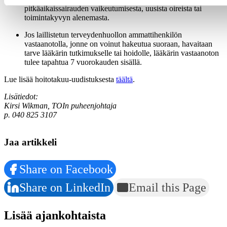
pitkäaikaissairauden vaikeutumisesta, uusista oireista tai
toimintakyvyn alenemasta.
Jos laillistetun terveydenhuollon ammattihenkilön
vastaanotolla, jonne on voinut hakeutua suoraan, havaitaan
tarve lääkärin tutkimukselle tai hoidolle, lääkärin vastaanoton
tulee tapahtua 7 vuorokauden sisällä.
Lue lisää hoitotakuu-uudistuksesta
täältä
.
Lisätiedot:
Kirsi Wikman, TOIn puheenjohtaja
p. 040 825 3107
Jaa artikkeli
Share on Facebook
Share on LinkedIn
Email this Page
Lisää ajankohtaista