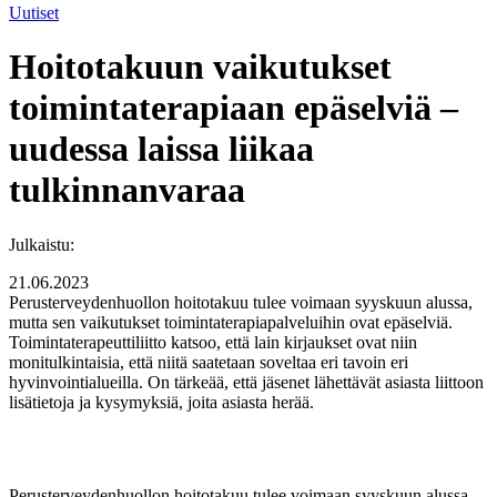
Uutiset
Hoitotakuun vaikutukset
toimintaterapiaan epäselviä –
uudessa laissa liikaa
tulkinnanvaraa
Julkaistu:
21.06.2023
Perusterveydenhuollon hoitotakuu tulee voimaan syyskuun alussa,
mutta sen vaikutukset toimintaterapiapalveluihin ovat epäselviä.
Toimintaterapeuttiliitto katsoo, että lain kirjaukset ovat niin
monitulkintaisia, että niitä saatetaan soveltaa eri tavoin eri
hyvinvointialueilla. On tärkeää, että jäsenet lähettävät asiasta liittoon
lisätietoja ja kysymyksiä, joita asiasta herää.
Perusterveydenhuollon hoitotakuu tulee voimaan syyskuun alussa,