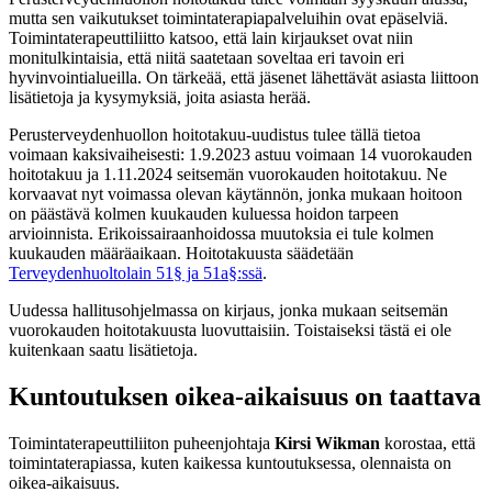
mutta sen vaikutukset toimintaterapiapalveluihin ovat epäselviä.
Toimintaterapeuttiliitto katsoo, että lain kirjaukset ovat niin
monitulkintaisia, että niitä saatetaan soveltaa eri tavoin eri
hyvinvointialueilla. On tärkeää, että jäsenet lähettävät asiasta liittoon
lisätietoja ja kysymyksiä, joita asiasta herää.
Perusterveydenhuollon hoitotakuu-uudistus tulee tällä tietoa
voimaan kaksivaiheisesti: 1.9.2023 astuu voimaan 14 vuorokauden
hoitotakuu ja 1.11.2024 seitsemän vuorokauden hoitotakuu. Ne
korvaavat nyt voimassa olevan käytännön, jonka mukaan hoitoon
on päästävä kolmen kuukauden kuluessa hoidon tarpeen
arvioinnista. Erikoissairaanhoidossa muutoksia ei tule kolmen
kuukauden määräaikaan. Hoitotakuusta säädetään
Terveydenhuoltolain 51§ ja 51a§:ssä
.
Uudessa hallitusohjelmassa on kirjaus, jonka mukaan seitsemän
vuorokauden hoitotakuusta luovuttaisiin. Toistaiseksi tästä ei ole
kuitenkaan saatu lisätietoja.
Kuntoutuksen oikea-aikaisuus on taattava
Toimintaterapeuttiliiton puheenjohtaja
Kirsi Wikman
korostaa, että
toimintaterapiassa, kuten kaikessa kuntoutuksessa, olennaista on
oikea-aikaisuus.