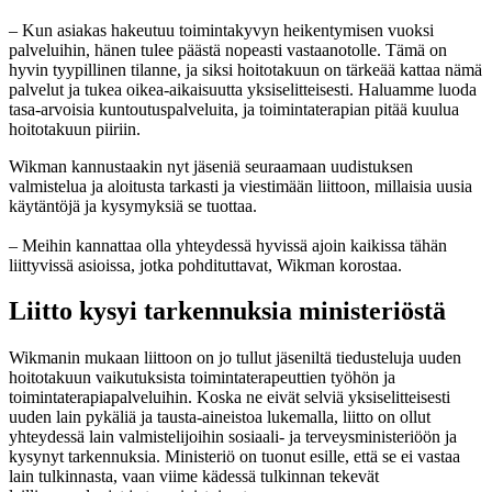
– Kun asiakas hakeutuu toimintakyvyn heikentymisen vuoksi
palveluihin, hänen tulee päästä nopeasti vastaanotolle. Tämä on
hyvin tyypillinen tilanne, ja siksi hoitotakuun on tärkeää kattaa nämä
palvelut ja tukea oikea-aikaisuutta yksiselitteisesti. Haluamme luoda
tasa-arvoisia kuntoutuspalveluita, ja toimintaterapian pitää kuulua
hoitotakuun piiriin.
Wikman kannustaakin nyt jäseniä seuraamaan uudistuksen
valmistelua ja aloitusta tarkasti ja viestimään liittoon, millaisia uusia
käytäntöjä ja kysymyksiä se tuottaa.
– Meihin kannattaa olla yhteydessä hyvissä ajoin kaikissa tähän
liittyvissä asioissa, jotka pohdituttavat, Wikman korostaa.
Liitto kysyi tarkennuksia ministeriöstä
Wikmanin mukaan liittoon on jo tullut jäseniltä tiedusteluja uuden
hoitotakuun vaikutuksista toimintaterapeuttien työhön ja
toimintaterapiapalveluihin. Koska ne eivät selviä yksiselitteisesti
uuden lain pykäliä ja tausta-aineistoa lukemalla, liitto on ollut
yhteydessä lain valmistelijoihin sosiaali- ja terveysministeriöön ja
kysynyt tarkennuksia. Ministeriö on tuonut esille, että se ei vastaa
lain tulkinnasta, vaan viime kädessä tulkinnan tekevät