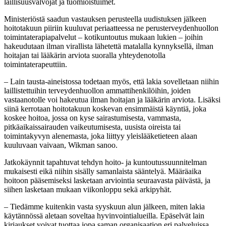
laillisuusvalvojat ja tuomioistuimet.
Ministeriöstä saadun vastauksen perusteella uudistuksen jälkeen
hoitotakuun piiriin kuuluvat periaatteessa ne perusterveydenhuollon
toimintaterapiapalvelut – kotikuntoutus mukaan lukien – joihin
hakeudutaan ilman virallista lähetettä matalalla kynnyksellä, ilman
hoitajan tai lääkärin arviota suoralla yhteydenotolla
toimintaterapeuttiin.
– Lain tausta-aineistossa todetaan myös, että lakia sovelletaan niihin
laillistettuihin terveydenhuollon ammattihenkilöihin, joiden
vastaanotolle voi hakeutua ilman hoitajan ja lääkärin arviota. Lisäksi
siinä kerrotaan hoitotakuun koskevan ensimmäistä käyntiä, joka
koskee hoitoa, jossa on kyse sairastumisesta, vammasta,
pitkäaikaissairauden vaikeutumisesta, uusista oireista tai
toimintakyvyn alenemasta, joka liittyy yleislääketieteen alaan
kuuluvaan vaivaan, Wikman sanoo.
Jatkokäynnit tapahtuvat tehdyn hoito- ja kuntoutussuunnitelman
mukaisesti eikä niihin sisälly samanlaista sääntelyä. Määräaika
hoitoon pääsemiseksi lasketaan arviointia seuraavasta päivästä, ja
siihen lasketaan mukaan viikonloppu sekä arkipyhät.
– Tiedämme kuitenkin vasta syyskuun alun jälkeen, miten lakia
käytännössä aletaan soveltaa hyvinvointialueilla. Epäselvät lain
kirjaukset voivat tuottaa jopa saman organisaation eri palveluissa