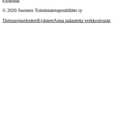
eAsiointi
© 2026 Suomen Toimintaterapeuttiliitto ry
Tietosuojaselosteet
Evästeet
Anna palautetta verkkosivusta