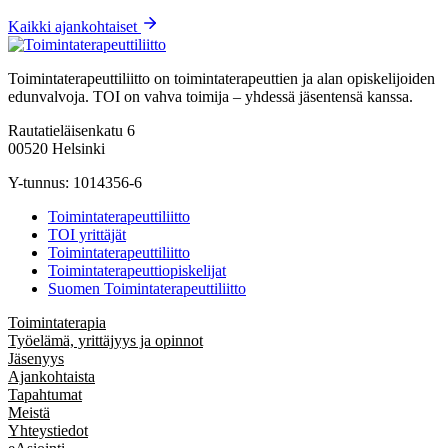
Kaikki ajankohtaiset
Toimintaterapeuttiliitto on toimintaterapeuttien ja alan opiskelijoiden
edunvalvoja. TOI on vahva toimija – yhdessä jäsentensä kanssa.
Rautatieläisenkatu 6
00520 Helsinki
Y-tunnus: 1014356-6
Toimintaterapeuttiliitto
TOI yrittäjät
Toimintaterapeuttiliitto
Toimintaterapeuttiopiskelijat
Suomen Toimintaterapeuttiliitto
Toimintaterapia
Työelämä, yrittäjyys ja opinnot
Jäsenyys
Ajankohtaista
Tapahtumat
Meistä
Yhteystiedot