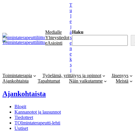
Siirry
T
sisältöön
u
l
e
j
Medialle
ä
Haku
Yhteystiedot
s
eAsiointi
e
n
e
k
s
i
Toimintaterapia
Työelämä, yrittäjyys ja opinnot
Jäsenyys
Ajankohtaista
Tapahtumat
Näin vaikutamme
Meistä
Ajankohtaista
Blogit
Kannanotot ja lausunnot
Tiedotteet
TOImintaterapeutti-lehti
Uutiset