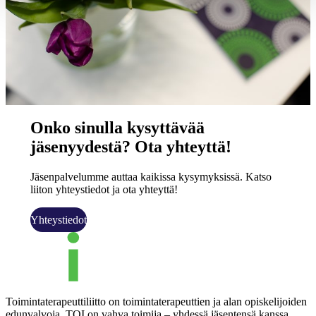
Onko sinulla kysyttävää
jäsenyydestä? Ota yhteyttä!
Jäsenpalvelumme auttaa kaikissa kysymyksissä. Katso
liiton yhteystiedot ja ota yhteyttä!
Yhteystiedot
Toimintaterapeuttiliitto on toimintaterapeuttien ja alan opiskelijoiden
edunvalvoja. TOI on vahva toimija – yhdessä jäsentensä kanssa.