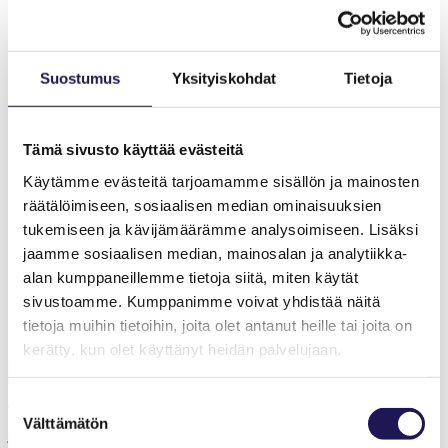
korkealaatuista ja vaikuttavaa. Edistämme alan
tutkimusta ja laadukasta koulutusta omalla SJOT-
tiedejulkaisulla ja tekemällä yhteistyötä toimintaterapian
opintoja tarjoavien korkeakoulujen kanssa.
Kuulumalla Toimintaterapeuttiliittoon olet osa Suomen
Suostumus
Yksityiskohdat
Tietoja
suurinta toimintaterapeuttien yhteisöä.
Saat meiltä ammattisi harjoittamiseen tärkeät vakuutukset
ja monia muita työsi kannalta hyödyllisiä jäsenetuja.
Edistämme toimintaterapian asemaa
Tämä sivusto käyttää evästeitä
yhteiskunnassa ja vahvistamme alan tunnettuutta –
jäsenenä olet tukemassa tätä työtä.
Käytämme evästeitä tarjoamamme sisällön ja mainosten
Edustamme jäseniämme työ­markkina­edun­valvontaan
räätälöimiseen, sosiaalisen median ominaisuuksien
liittyvissä asioissa ja tarjoamme jäsenillemme ohjausta ja
tukemiseen ja kävijämäärämme analysoimiseen. Lisäksi
neuvontaa ammattiin ja työhön liittyvissä asioissa. Sinun
ei tarvitse itse tuntea työehtosopimuksen ja
jaamme sosiaalisen median, mainosalan ja analytiikka-
työlainsäädännön kiemuroita, me autamme ja edustamme
alan kumppaneillemme tietoja siitä, miten käytät
sinua ristiriitatilanteissa.
sivustoamme. Kumppanimme voivat yhdistää näitä
tietoja muihin tietoihin, joita olet antanut heille tai joita on
kerätty, kun olet käyttänyt heidän palvelujaan.
Tule osaksi Suomen suurinta toimintaterapeuttien yhteisöä!
Suostumuksen
TOI on vahva toimija – yhdessä jäsentensä kanssa. Liity
Välttämätön
valinta
joukkoomme!