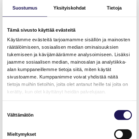
toimintaterapeuttien työtä ja vapaa-
Suostumus
Yksityiskohdat
Tietoja
aikaa.
Potilasvakuutus, ammattihenkilön vastuu- ja oikeusturvavakuutus,
Tämä sivusto käyttää evästeitä
vapaa-ajan tapaturma- ja matkavakuutus sekä järjestövakuutus
Käytämme evästeitä tarjoamamme sisällön ja mainosten
ovat TOIn jäsenetuja.
räätälöimiseen, sosiaalisen median ominaisuuksien
tukemiseen ja kävijämäärämme analysoimiseen. Lisäksi
jaamme sosiaalisen median, mainosalan ja analytiikka-
alan kumppaneillemme tietoja siitä, miten käytät
sivustoamme. Kumppanimme voivat yhdistää näitä
tietoja muihin tietoihin, joita olet antanut heille tai joita on
kerätty, kun olet käyttänyt heidän palvelujaan.
Tutustu TOIn jäsenten vakuutusetuihin Turvan
Suostumuksen
verkkosivuilla.
Välttämätön
valinta
Turva.fi
Mieltymykset
Ryhmäpotilasvakuutus