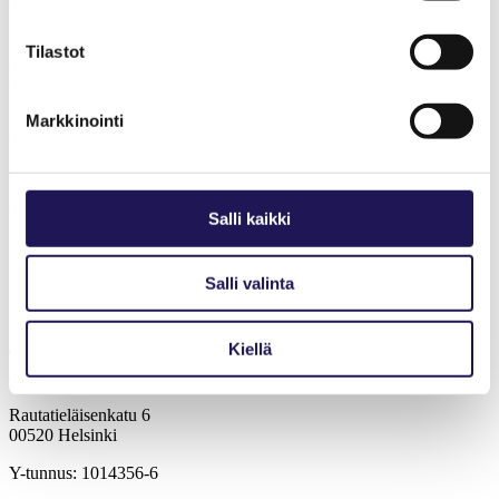
Tilastot
Ammattihenkilön vastuu- ja
oikeusturvavakuutus
Markkinointi
Vapaa-ajan tapaturma- ja matkavakuutus
Järjestövakuutus
Salli kaikki
Salli valinta
Kiellä
Toimintaterapeuttiliitto on toimintaterapeuttien ja alan opiskelijoiden
edunvalvoja. TOI on vahva toimija – yhdessä jäsentensä kanssa.
Rautatieläisenkatu 6
00520 Helsinki
Y-tunnus: 1014356-6