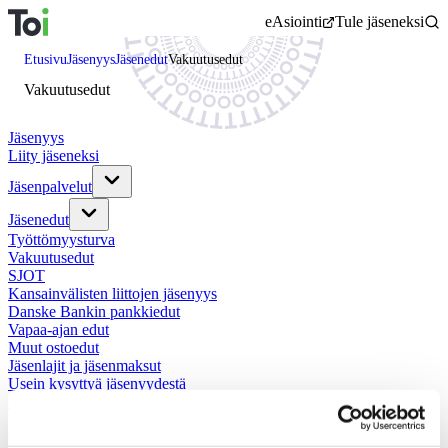
Siirry
eAsiointi
Tule jäseneksi
sisältöön
Etusivu
Jäsenyys
Jäsenedut
Vakuutusedut
Vakuutusedut
Jäsenyys
Liity jäseneksi
Jäsenpalvelut
Jäsenedut
Työttömyysturva
Vakuutusedut
SJOT
Kansainvälisten liittojen jäsenyys
Danske Bankin pankkiedut
Vapaa-ajan edut
Muut ostoedut
Jäsenlajit ja jäsenmaksut
Usein kysyttyä jäsenyydestä
eAsiointi
Kattavat vakuutusedut turvaavat