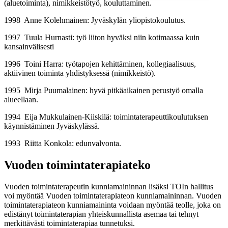
(aluetoiminta), nimikkeistötyö, kouluttaminen.
1998 Anne Kolehmainen: Jyväskylän yliopistokoulutus.
1997 Tuula Hurnasti: työ liiton hyväksi niin kotimaassa kuin
kansainvälisesti
1996 Toini Harra: työtapojen kehittäminen, kollegiaalisuus,
aktiivinen toiminta yhdistyksessä (nimikkeistö).
1995 Mirja Puumalainen: hyvä pitkäaikainen perustyö omalla
alueellaan.
1994 Eija Mukkulainen-Kiiskilä: toimintaterapeuttikoulutuksen
käynnistäminen Jyväskylässä.
1993 Riitta Konkola: edunvalvonta.
Vuoden toimintaterapiateko
Vuoden toimintaterapeutin kunniamaininnan lisäksi TOIn hallitus
voi myöntää Vuoden toimintaterapiateon kunniamaininnan. Vuoden
toimintaterapiateon kunniamaininta voidaan myöntää teolle, joka on
edistänyt toimintaterapian yhteiskunnallista asemaa tai tehnyt
merkittävästi toimintaterapiaa tunnetuksi.