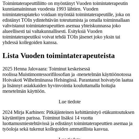
Toimintaterapeuttiliitto on myöntänyt Vuoden toimintaterapeutin
kunniamaininnan vuodesta 1993 lähtien. Vuoden
toimintaterapiateko voidaan myöntää toimintaterapeutille, joka on
edistänyt TOIn ydintehtävän toteutumista ja omalla toiminnallaan
vahvistanut toimintaterapeuttien asemaa yhteiskunnassa joko
alueellisesti tai valtakunnallisesti. Esityksiä Vuoden
toimintaterapeutiksi voivat tehdä TOIn jäsenet joko yksin tai
yhdessä kollegoiden kanssa.
Lista Vuoden toimintaterapeuteista
2025 Henna Jalovaara: Toiminut keskeisessä
roolissa Muistimontessorifilosofian ja -menetelmän käyttöönotossa
Hoivakoti Wilhelmiinassa Helsingissä. Parantanut hoivatyön laatua
ja lisännyt asiakkaiden hyvinvointia kouluttamalla hoitajia
menetelmän käyttöön.
Lue tiedote
2024 Mirja Karhinen: Pitkäjänteinen kehittämistyö etäkuntoutuksen
käytäntöjen parissa. Toiminut lisäksi 14 vuotta
luottamusmiestehtävissä ja edistänyt toimintaterapeuttien asemaa ja
työoloja sekä tukenut kollegoiden ammatillista kasvua.