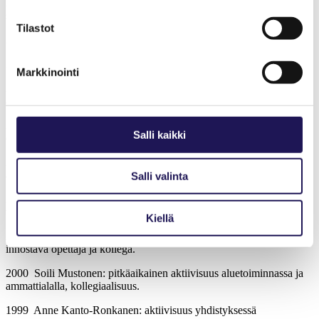
2008 Suvi Kontunen (opiskelija): vaikuttanut uuden työpaikan
syntymiseen.
Tilastot
2007 Anu Mäkinen: ammatinkuvan laajennus, projektipäällikkö.
2006 ei jaettu.
Markkinointi
2005 Seija Leutola: pitkä työkokemus, aktiivinen yhdistyksen
aluetoiminnassa, kollegiaalisuus.
2004 Anneli Riipi: kollegiaalisuus, asiakkaiden edunvalvonta, hyvä
Salli kaikki
esimies.
2003 Tuula Teppo: ansioitunut lasten kuntoutuksessa, hyvä palaute
asiakkailta ja kollegoilta, ensimmäiseltä tt-kurssilta valmistunut.
Salli valinta
2002 Tuija Tuominen-Peltola: aktiivisuus liiton aluetoiminnassa,
tehnyt hyvää työtä perusterveydenhuollossa.
Kiellä
2001 Ulla-Maija Törmälä: aktiivinen toiminta yhdistyksessä,
innostava opettaja ja kollega.
2000 Soili Mustonen: pitkäaikainen aktiivisuus aluetoiminnassa ja
ammattialalla, kollegiaalisuus.
1999 Anne Kanto-Ronkanen: aktiivisuus yhdistyksessä