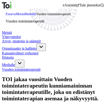
Siirry
eAsiointi
Tule jäseneksi
sisältöön
Etusivu
Meistä
Medialle
Vuoden toimintaterapeutti
Vuoden toimintaterapeutti
Meistä
Yhteystiedot
Arvot, strategia ja säännöt
Organisaatio ja hallinto
Kansainväliset verkostot
Historia
Medialle
Vuoden toimintaterapeutti
TOI jakaa vuosittain Vuoden
toimintaterapeutin kunniamaininnan
toimintaterapeutille, joka on edistänyt
toimintaterapian asemaa ja näkyvyyttä.