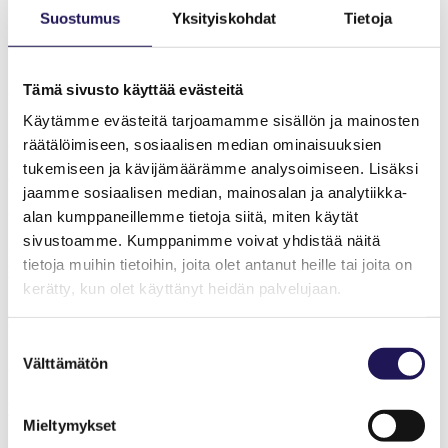
2018 ei jaettu.
Suostumus
Yksityiskohdat
Tietoja
2017 Irina Katajisto-Korhonen: esimerkillinen kollega, tutkimus ja
kollegiaalisuus.
Tämä sivusto käyttää evästeitä
2016 Maaret Meriläinen: ansiokas ja edistyksellinen työ ikäihmisten
kanssa.
Käytämme evästeitä tarjoamamme sisällön ja mainosten
2015 Mia Salo: toimintaterapeutin toimi lastensuojeluun.
räätälöimiseen, sosiaalisen median ominaisuuksien
tukemiseen ja kävijämäärämme analysoimiseen. Lisäksi
2014 Jukka Anto: hyvä johtaminen ja edunvalvonta.
jaamme sosiaalisen median, mainosalan ja analytiikka-
2013 Tuuli Niemi: tutkimus ja kollegiaalisuus.
alan kumppaneillemme tietoja siitä, miten käytät
sivustoamme. Kumppanimme voivat yhdistää näitä
2012 Minna Koivumäki: toimintaterapian tunnettavuuden
lisääminen, moniammatillisten verkostojen kehittäjä, uusien
tietoja muihin tietoihin, joita olet antanut heille tai joita on
työpaikkojen luominen.
kerätty, kun olet käyttänyt heidän palvelujaan.
2011 Mirja Lahtinen: omassa organisaatiossa vakiinnuttanut
hyviä tt-käytäntöjä.
Suostumuksen
Välttämätön
2010 Anneli Salonen: näkyvyys ja aktiivisuus omalla alueella.
valinta
2009 Tiina Lautamo: Jyväskylän yliopistokoulutus, 1. lisensiaattityö
toimintaterapiasta.
Mieltymykset