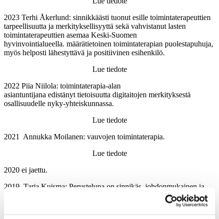
Lue tiedote
2023 Terhi Åkerlund: sinnikkäästi tuonut esille toimintaterapeuttien
tarpeellisuutta ja merkityksellisyyttä sekä vahvistanut lasten
toimintaterapeuttien asemaa Keski-Suomen
hyvinvointialueella. määrätietoinen toimintaterapian puolestapuhuja,
myös helposti lähestyttävä ja positiivinen esihenkilö.
Lue tiedote
2022 Piia Niilola: toimintaterapia-alan
asiantuntijana edistänyt tietoisuutta digitaitojen merkityksestä
osallisuudelle nyky-yhteiskunnassa.
Lue tiedote
2021 Annukka Moilanen: vauvojen toimintaterapia.
Lue tiedote
2020 ei jaettu.
2019 Tarja Kuisma: Perusteluna on sinnikäs, johdonmukainen ja
strateginen työ lasten toimintaterapiapalveluiden rakentamiseksi
Helsingin kaupungille.