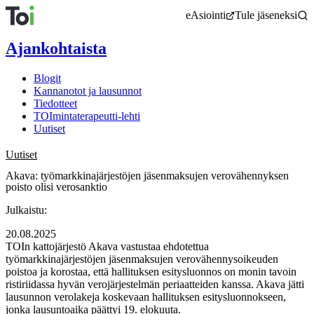
Siirry
eAsiointi
Tule jäseneksi
sisältöön
Ajankohtaista
Blogit
Kannanotot ja lausunnot
Tiedotteet
TOImintaterapeutti-lehti
Uutiset
Uutiset
Akava: työmarkkinajärjestöjen jäsenmaksujen verovähennyksen
poisto olisi verosanktio
Julkaistu:
20.08.2025
TOIn kattojärjestö Akava vastustaa ehdotettua
työmarkkinajärjestöjen jäsenmaksujen verovähennysoikeuden
poistoa ja korostaa, että hallituksen esitysluonnos on monin tavoin
ristiriidassa hyvän verojärjestelmän periaatteiden kanssa. Akava jätti
lausunnon verolakeja koskevaan hallituksen esitysluonnokseen,
jonka lausuntoaika päättyi 19. elokuuta.