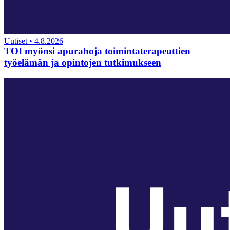
Uutiset
•
4.8.2026
TOI myönsi apurahoja toimintaterapeuttien
työelämän ja opintojen tutkimukseen