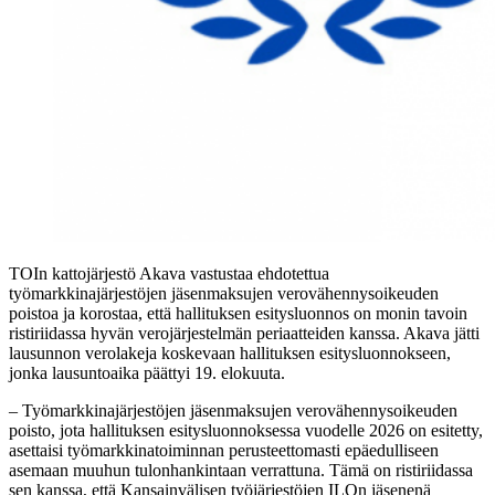
TOIn kattojärjestö Akava vastustaa ehdotettua
työmarkkinajärjestöjen jäsenmaksujen verovähennysoikeuden
poistoa ja korostaa, että hallituksen esitysluonnos on monin tavoin
ristiriidassa hyvän verojärjestelmän periaatteiden kanssa. Akava jätti
lausunnon verolakeja koskevaan hallituksen esitysluonnokseen,
jonka lausuntoaika päättyi 19. elokuuta.
– Työmarkkinajärjestöjen jäsenmaksujen verovähennysoikeuden
poisto, jota hallituksen esitysluonnoksessa vuodelle 2026 on esitetty,
asettaisi työmarkkinatoiminnan perusteettomasti epäedulliseen
asemaan muuhun tulonhankintaan verrattuna. Tämä on ristiriidassa
sen kanssa, että Kansainvälisen työjärjestöjen ILOn jäsenenä