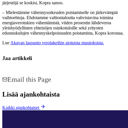
järjestöjä se koskisi, Kopra sanoo.
– Mielestämme vähennysoikeuden poistamiselle on järkevämpiä
vaihtoehtoja. Ehdotamme valtiontaloutta vahvistavina toimina
energiaverotukien vähentämistä, viiden prosentin lähdeveroa
yleishyödyllisten yhteisöjen osinkotuloille sekä yritysten
edustuskulujen vähennyskelpoisuuden poistamista, Kopra korostaa.
Lue
Akavan lausunto verolakeihin aiotuista muutoksista.
Jaa artikkeli
Share on Facebook
Share on LinkedIn
Email this Page
Lisää ajankohtaista
Kaikki ajankohtaiset