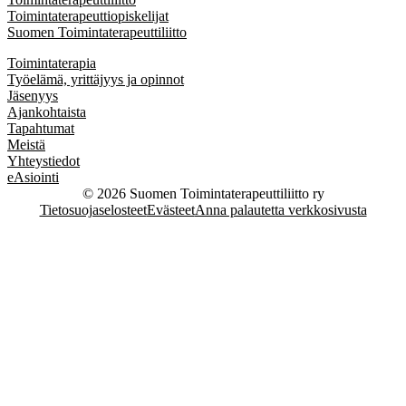
Toimintaterapeuttiopiskelijat
Suomen Toimintaterapeuttiliitto
Toimintaterapia
Työelämä, yrittäjyys ja opinnot
Jäsenyys
Ajankohtaista
Tapahtumat
Meistä
Yhteystiedot
eAsiointi
© 2026 Suomen Toimintaterapeuttiliitto ry
Tietosuojaselosteet
Evästeet
Anna palautetta verkkosivusta