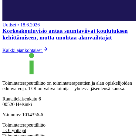
Uutiset
•
18.6.2026
Korkeakouluvisio antaa suuntaviivat koulutuksen
kehittämiseen, mutta unohtaa alanvaihtajat
Kaikki ajankohtaiset
Toimintaterapeuttiliitto on toimintaterapeuttien ja alan opiskelijoiden
edunvalvoja. TOI on vahva toimija – yhdessä jäsentensä kanssa.
Rautatieläisenkatu 6
00520 Helsinki
Y-tunnus: 1014356-6
Toimintaterapeuttiliitto
TOI yrittäjät
Toimintaterapeuttiliitto