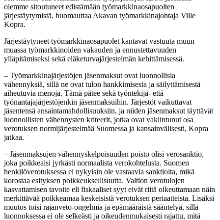
olemme sitoutuneet edistämään työmarkkinaosapuolten
järjestäytymistä, huomauttaa Akavan työmarkkinajohtaja Ville
Kopra.
Järjestäytyneet työmarkkinaosapuolet kantavat vastuuta muun
muassa työmarkkinoiden vakauden ja ennustettavuuden
ylläpitämiseksi sekä eläketurvajärjestelmän kehittämisessä.
– Työmarkkinajärjestöjen jäsenmaksut ovat luonnollisia
vähennyksiä, sillä ne ovat tulon hankkimisesta ja säilyttämisestä
aiheutuvia menoja. Tämä pätee sekä työntekijä- että
työnantajajärjestöjenkin jäsenmaksuihin. Järjestöt vaikuttavat
jäsentensä ansaintamahdollisuuksiin, ja niiden jäsenmaksut täyttävät
luonnollisten vähennysten kriteerit, jotka ovat vakiintunut osa
verotuksen normijärjestelmää Suomessa ja kansainvälisesti, Kopra
jatkaa.
– Jäsenmaksujen vähennyskelpoisuuden poisto olisi verosanktio,
joka poikkeaisi jyrkästi normaalista verokohtelusta. Suomen
henkilöverotuksessa ei nykyisin ole vastaavia sanktioita, mikä
korostaa esityksen poikkeuksellisuutta. Valtion verotulojen
kasvattamisen tavoite eli fiskaaliset syyt eivät riitä oikeuttamaan näin
merkittävää poikkeamaa keskeisistä verotuksen periaatteista. Lisäksi
muutos toisi rajanveto-ongelmia ja epämääräistä sääntelyä, sillä
luonnoksessa ei ole selkeästi ja oikeudenmukaisesti rajattu, mitä