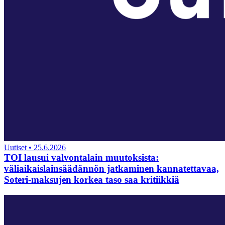
Uutiset
•
25.6.2026
TOI lausui valvontalain muutoksista:
väliaikaislainsäädännön jatkaminen kannatettavaa,
Soteri-maksujen korkea taso saa kritiikkiä