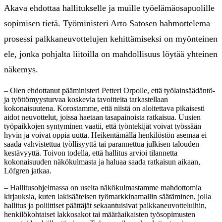
Akava ehdottaa hallitukselle ja muille työelämäosapuolille
sopimisen tietä. Työministeri Arto Satosen hahmottelema
prosessi palkkaneuvottelujen kehittämiseksi on myönteinen
ele, jonka pohjalta liitoilla on mahdollisuus löytää yhteinen
näkemys.
– Olen ehdottanut pääministeri Petteri Orpolle, että työlainsäädäntö-
ja työttömyysturvaa koskevia tavoitteita tarkastellaan
kokonaisuutena. Korostamme, että niistä on aloitettava pikaisesti
aidot neuvottelut, joissa haetaan tasapainoista ratkaisua. Uusien
työpaikkojen syntyminen vaatii, että työntekijät voivat työssään
hyvin ja voivat oppia uutta. Heikentämällä henkilöstön asemaa ei
saada vahvistettua työllisyyttä tai parannettua julkisen talouden
kestävyyttä. Toivon todella, että hallitus arvioi tilannetta
kokonaisuuden näkökulmasta ja haluaa saada ratkaisun aikaan,
Löfgren jatkaa.
– Hallitusohjelmassa on useita näkökulmastamme mahdottomia
kirjauksia, kuten lakisääteisen työmarkkinamallin säätäminen, jolla
hallitus ja poliittiset päättäjät sekaantuisivat palkkaneuvotteluihin,
henkilökohtaiset lakkosakot tai määräaikaisten työsopimusten