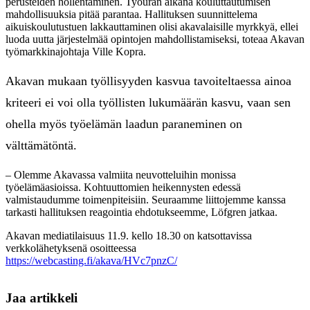
perusteiden höllentäminen. Työuran aikana kouluttautumisen
mahdollisuuksia pitää parantaa. Hallituksen suunnittelema
aikuiskoulutustuen lakkauttaminen olisi akavalaisille myrkkyä, ellei
luoda uutta järjestelmää opintojen mahdollistamiseksi, toteaa Akavan
työmarkkinajohtaja Ville Kopra.
Akavan mukaan työllisyyden kasvua tavoiteltaessa ainoa
kriteeri ei voi olla työllisten lukumäärän kasvu, vaan sen
ohella myös työelämän laadun paraneminen on
välttämätöntä.
– Olemme Akavassa valmiita neuvotteluihin monissa
työelämäasioissa. Kohtuuttomien heikennysten edessä
valmistaudumme toimenpiteisiin. Seuraamme liittojemme kanssa
tarkasti hallituksen reagointia ehdotukseemme, Löfgren jatkaa.
Akavan mediatilaisuus 11.9. kello 18.30 on katsottavissa
verkkolähetyksenä osoitteessa
https://webcasting.fi/akava/HVc7pnzC/
Jaa artikkeli