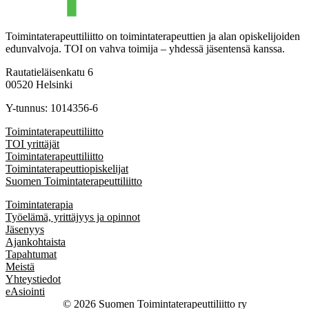
Toimintaterapeuttiliitto on toimintaterapeuttien ja alan opiskelijoiden
edunvalvoja. TOI on vahva toimija – yhdessä jäsentensä kanssa.
Rautatieläisenkatu 6
00520 Helsinki
Y-tunnus: 1014356-6
Toimintaterapeuttiliitto
TOI yrittäjät
Toimintaterapeuttiliitto
Toimintaterapeuttiopiskelijat
Suomen Toimintaterapeuttiliitto
Toimintaterapia
Työelämä, yrittäjyys ja opinnot
Jäsenyys
Ajankohtaista
Tapahtumat
Meistä
Yhteystiedot
eAsiointi
© 2026 Suomen Toimintaterapeuttiliitto ry