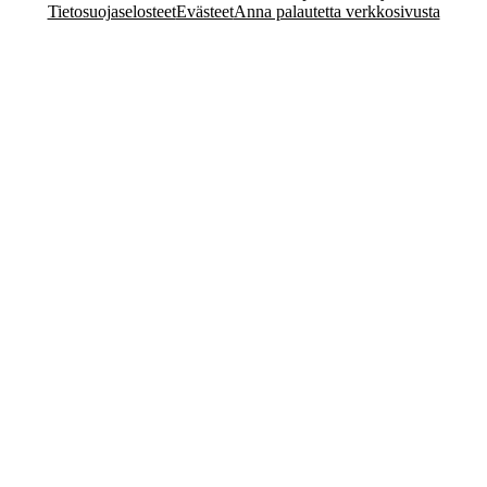
Tietosuojaselosteet
Evästeet
Anna palautetta verkkosivusta