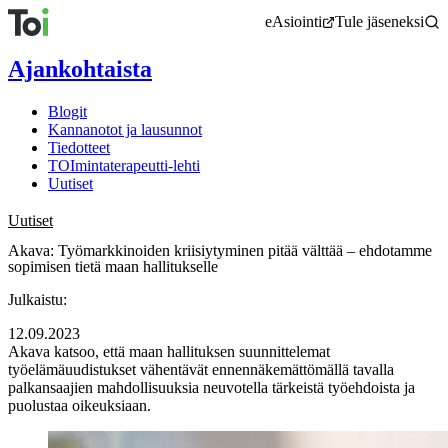
Siirry
eAsiointi
Tule jäseneksi
sisältöön
Ajankohtaista
Blogit
Kannanotot ja lausunnot
Tiedotteet
TOImintaterapeutti-lehti
Uutiset
Uutiset
Akava: Työmarkkinoiden kriisiytyminen pitää välttää – ehdotamme
sopimisen tietä maan hallitukselle
Julkaistu:
12.09.2023
Akava katsoo, että maan hallituksen suunnittelemat
työelämäuudistukset vähentävät ennennäkemättömällä tavalla
palkansaajien mahdollisuuksia neuvotella tärkeistä työehdoista ja
puolustaa oikeuksiaan.