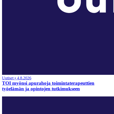
Uutiset
•
4.8.2026
TOI myönsi apurahoja toimintaterapeuttien
työelämän ja opintojen tutkimukseen