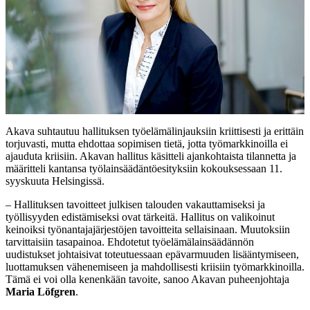
Akava suhtautuu hallituksen työelämälinjauksiin kriittisesti ja erittäin
torjuvasti, mutta ehdottaa sopimisen tietä, jotta työmarkkinoilla ei
ajauduta kriisiin. Akavan hallitus käsitteli ajankohtaista tilannetta ja
määritteli kantansa työlainsäädäntöesityksiin kokouksessaan 11.
syyskuuta Helsingissä.
– Hallituksen tavoitteet julkisen talouden vakauttamiseksi ja
työllisyyden edistämiseksi ovat tärkeitä. Hallitus on valikoinut
keinoiksi työnantajajärjestöjen tavoitteita sellaisinaan. Muutoksiin
tarvittaisiin tasapainoa. Ehdotetut työelämälainsäädännön
uudistukset johtaisivat toteutuessaan epävarmuuden lisääntymiseen,
luottamuksen vähenemiseen ja mahdollisesti kriisiin työmarkkinoilla.
Tämä ei voi olla kenenkään tavoite, sanoo Akavan puheenjohtaja
Maria Löfgren
.