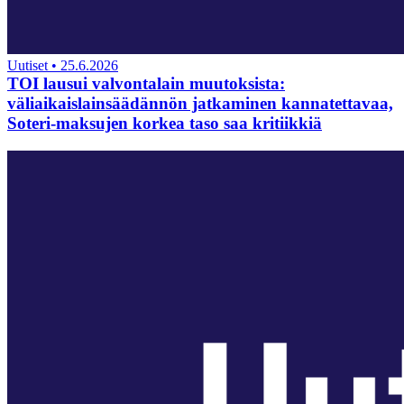
Uutiset
•
25.6.2026
TOI lausui valvontalain muutoksista:
väliaikaislainsäädännön jatkaminen kannatettavaa,
Soteri-maksujen korkea taso saa kritiikkiä