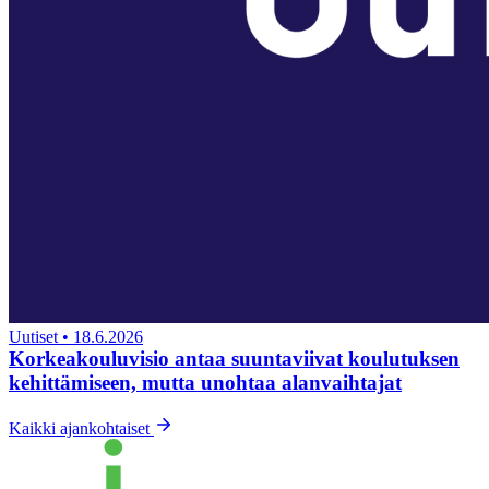
Uutiset
•
18.6.2026
Korkeakouluvisio antaa suuntaviivat koulutuksen
kehittämiseen, mutta unohtaa alanvaihtajat
Kaikki ajankohtaiset