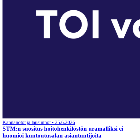
Kannanotot ja lausunnot
•
25.6.2026
STM:n suositus hoitohenkilöstön uramalliksi ei
huomioi kuntoutusalan asiantuntijoita