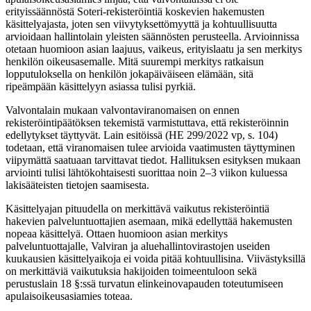
erityissäännöstä Soteri-rekisteröintiä koskevien hakemusten
käsittelyajasta, joten sen viivytyksettömyyttä ja kohtuullisuutta
arvioidaan hallintolain yleisten säännösten perusteella. Arvioinnissa
otetaan huomioon asian laajuus, vaikeus, erityislaatu ja sen merkitys
henkilön oikeusasemalle. Mitä suurempi merkitys ratkaisun
lopputuloksella on henkilön jokapäiväiseen elämään, sitä
ripeämpään käsittelyyn asiassa tulisi pyrkiä.
Valvontalain mukaan valvontaviranomaisen on ennen
rekisteröintipäätöksen tekemistä varmistuttava, että rekisteröinnin
edellytykset täyttyvät. Lain esitöissä (HE 299/2022 vp, s. 104)
todetaan, että viranomaisen tulee arvioida vaatimusten täyttyminen
viipymättä saatuaan tarvittavat tiedot. Hallituksen esityksen mukaan
arviointi tulisi lähtökohtaisesti suorittaa noin 2–3 viikon kuluessa
lakisääteisten tietojen saamisesta.
Käsittelyajan pituudella on merkittävä vaikutus rekisteröintiä
hakevien palveluntuottajien asemaan, mikä edellyttää hakemusten
nopeaa käsittelyä. Ottaen huomioon asian merkitys
palveluntuottajalle, Valviran ja aluehallintovirastojen useiden
kuukausien käsittelyaikoja ei voida pitää kohtuullisina. Viivästyksillä
on merkittäviä vaikutuksia hakijoiden toimeentuloon sekä
perustuslain 18 §:ssä turvatun elinkeinovapauden toteutumiseen
apulaisoikeusasiamies toteaa.