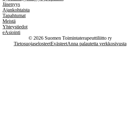
Jäsenyys
Ajankohtaista
Tapahtumat
Meistä
Yhteystiedot
eAsiointi
© 2026 Suomen Toimintaterapeuttiliitto ry
Tietosuojaselosteet
Evästeet
Anna palautetta verkkosivusta