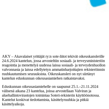
AKY – Akavalaiset yrittäjät ry:n sote-liitot tekivät oikeuskanslerille
24.6.2024 kantelun, jossa arvosteltiin sosiaali- ja terveysministeriön
reagointia ja menettelyä uudessa laissa sosiaali- ja terveydenhuollon
valvonnasta ja laissa edellytetyn ammatinharjoittajien rekisteröinnin
ruuhkautumisen seurauksista. Oikeuskansleri on nyt siirtänyt
kantelun eduskunnan oikeusasiamiehen ratkaistavaksi.
Eduskunnan oikeusasiamiehelle on saapunut 25.1.–21.11.2024
välisenä aikana 23 kantelua, joissa arvostellaan Valviran ja
aluehallintovirastojen toimintaa Soteri-rekisterin käyttöönotossa.
Kantelut koskivat tiedottamista, käsittelyruuhkia ja pitkiä
käsittelyaikoja.