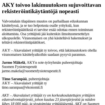
AKY toivoo lakimuutoksen sujuvoittavan
rekisteröintikäytäntöjä nopeasti
Valvontalain tilapäinen muutos on parhaillaan eduskunnan
käsittelyssä, ja se tuo helpotusta osalle yrityksiä, kun
rekisteröintipäätöksiä ei tarvitse enää odottaa ennen toiminnan
aloittamista. Osa yrittäjistä jää kuitenkin ilmoitusmenettelyn
ulkopuolelle. Viranomaisen on yhä käsiteltävä hakemukset ja
tehtävä rekisteröintipäätökset.
AKY – Akavalaiset yrittäjät ry toivoo, että lakimuutoksen ohella
viranomaisen käsittelyaikoihin saadaan pysyvä parannus.
Jarmo Mäkelä
, AKYn sote-työryhmän puheenjohtaja
Suomen Fysioterapeutit
jarmo.makela@suomenfysioterapeutit.fi
Timo Saranpää
, puheenjohtaja
AKY – Akavalaiset yrittäjät ry
timo.saranpaa@ekonomit.fi
AKY – Akavalaiset yrittäjät ry on korkeakoulutettujen yrittäjien
edunvalvontajärjestö, johon kuuluu 23 jäsenjärjestöä ja näiden
lähes 18 000 pää- ja sivutoimista yrittäjäjäsentä. AKY on Suomen