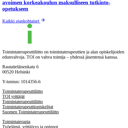
avoimen korkeakoulun maksulliseen tutkinto-
opetukseen
Kaikki ajankohtaiset
Toimintaterapeuttiliitto on toimintaterapeuttien ja alan opiskelijoiden
edunvalvoja. TOI on vahva toimija – yhdessä jäsentensä kanssa.
Rautatieläisenkatu 6
00520 Helsinki
Y-tunnus: 1014356-6
Toimintaterapeuttiliitto
TOI yrittäjät
Toimintaterapeuttiliitto
Toimintaterapeuttiopiskelijat
Suomen Toimintaterapeuttiliitto
Toimintaterapia
Työelämä, yrittäjyys ja opinnot