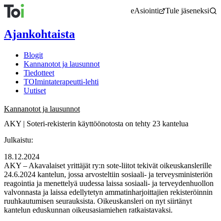
Siirry
eAsiointi
Tule jäseneksi
sisältöön
Ajankohtaista
Blogit
Kannanotot ja lausunnot
Tiedotteet
TOImintaterapeutti-lehti
Uutiset
Kannanotot ja lausunnot
AKY | Soteri-rekisterin käyttöönotosta on tehty 23 kantelua
Julkaistu:
18.12.2024
AKY – Akavalaiset yrittäjät ry:n sote-liitot tekivät oikeuskanslerille
24.6.2024 kantelun, jossa arvosteltiin sosiaali- ja terveysministeriön
reagointia ja menettelyä uudessa laissa sosiaali- ja terveydenhuollon
valvonnasta ja laissa edellytetyn ammatinharjoittajien rekisteröinnin
ruuhkautumisen seurauksista. Oikeuskansleri on nyt siirtänyt
kantelun eduskunnan oikeusasiamiehen ratkaistavaksi.