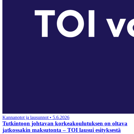
Kannanotot ja lausunnot
•
5.6.2026
Tutkintoon johtavan korkeakoulutuksen on oltava
jatkossakin maksutonta – TOI lausui esityksestä