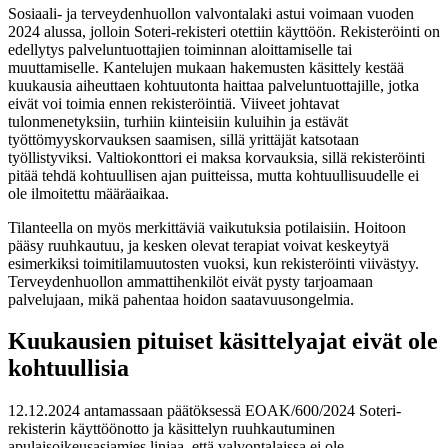
Sosiaali- ja terveydenhuollon valvontalaki astui voimaan vuoden
2024 alussa, jolloin Soteri-rekisteri otettiin käyttöön. Rekisteröinti on
edellytys palveluntuottajien toiminnan aloittamiselle tai
muuttamiselle. Kantelujen mukaan hakemusten käsittely kestää
kuukausia aiheuttaen kohtuutonta haittaa palveluntuottajille, jotka
eivät voi toimia ennen rekisteröintiä. Viiveet johtavat
tulonmenetyksiin, turhiin kiinteisiin kuluihin ja estävät
työttömyyskorvauksen saamisen, sillä yrittäjät katsotaan
työllistyviksi. Valtiokonttori ei maksa korvauksia, sillä rekisteröinti
pitää tehdä kohtuullisen ajan puitteissa, mutta kohtuullisuudelle ei
ole ilmoitettu määräaikaa.
Tilanteella on myös merkittäviä vaikutuksia potilaisiin. Hoitoon
pääsy ruuhkautuu, ja kesken olevat terapiat voivat keskeytyä
esimerkiksi toimitilamuutosten vuoksi, kun rekisteröinti viivästyy.
Terveydenhuollon ammattihenkilöt eivät pysty tarjoamaan
palvelujaan, mikä pahentaa hoidon saatavuusongelmia.
Kuukausien pituiset käsittelyajat eivät ole
kohtuullisia
12.12.2024 antamassaan päätöksessä EOAK/600/2024 Soteri-
rekisterin käyttöönotto ja käsittelyn ruuhkautuminen
apulaisoikeusasiamies linjaa, että valvontalaissa ei ole