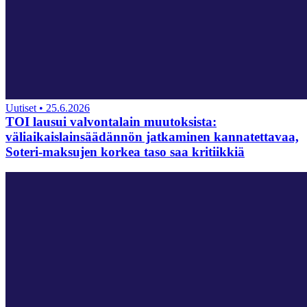
Uutiset
•
25.6.2026
TOI lausui valvontalain muutoksista:
väliaikaislainsäädännön jatkaminen kannatettavaa,
Soteri-maksujen korkea taso saa kritiikkiä