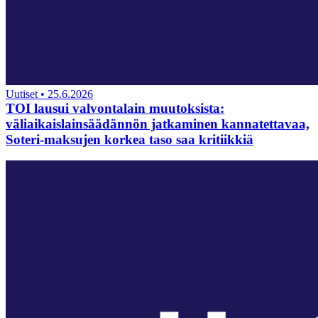
Uutiset
•
25.6.2026
TOI lausui valvontalain muutoksista:
väliaikaislainsäädännön jatkaminen kannatettavaa,
Soteri-maksujen korkea taso saa kritiikkiä