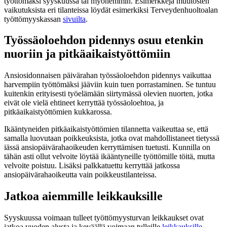
työttömäksi syyskuussa tai myöhemmin. Esimerkkejä muutosten
vaikutuksista eri tilanteissa löydät esimerkiksi Terveydenhuoltoalan
työttömyyskassan
sivuilta
.
Työssäoloehdon pidennys osuu etenkin
nuoriin ja pitkäaikaistyöttömiin
Ansiosidonnaisen päivärahan työssäoloehdon pidennys vaikuttaa
harvempiin työttömäksi jääviin kuin tuen porrastaminen. Se tuntuu
kuitenkin erityisesti työelämään siirtymässä olevien nuorten, jotka
eivät ole vielä ehtineet kerryttää työssäoloehtoa, ja
pitkäaikaistyöttömien kukkarossa.
Ikääntyneiden pitkäaikaistyöttömien tilannetta vaikeuttaa se, että
samalla luovutaan poikkeuksista, jotka ovat mahdollistaneet tietyssä
iässä ansiopäivärahaoikeuden kerryttämisen tuetusti. Kunnilla on
tähän asti ollut velvoite löytää ikääntyneille työttömille töitä, mutta
velvoite poistuu. Lisäksi palkkatuettu kerryttää jatkossa
ansiopäivärahaoikeutta vain poikkeustilanteissa.
Jatkoa aiemmille leikkauksille
Syyskuussa voimaan tulleet työttömyysturvan leikkaukset ovat
jatkoa vuoden alusta ja keväällä voimaan tulleille
leikkauksille.