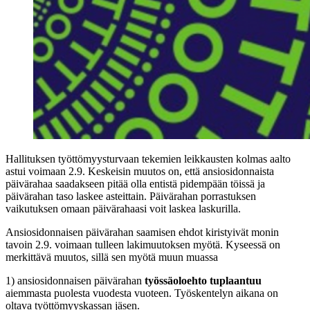
Hallituksen työttömyysturvaan tekemien leikkausten kolmas aalto
astui voimaan 2.9. Keskeisin muutos on, että ansiosidonnaista
päivärahaa saadakseen pitää olla entistä pidempään töissä ja
päivärahan taso laskee asteittain. Päivärahan porrastuksen
vaikutuksen omaan päivärahaasi voit laskea laskurilla.
Ansiosidonnaisen päivärahan saamisen ehdot kiristyivät monin
tavoin 2.9. voimaan tulleen lakimuutoksen myötä. Kyseessä on
merkittävä muutos, sillä sen myötä muun muassa
1) ansiosidonnaisen päivärahan
työssäoloehto tuplaantuu
aiemmasta puolesta vuodesta vuoteen. Työskentelyn aikana on
oltava työttömyyskassan jäsen.