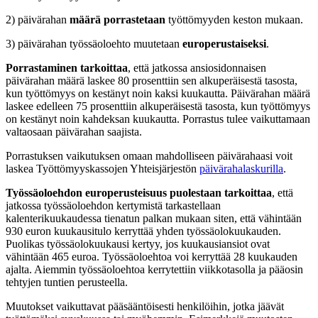
2) päivärahan
määrä porrastetaan
työttömyyden keston mukaan.
3) päivärahan työssäoloehto muutetaan
europerustaiseksi
.
Porrastaminen tarkoittaa
, että jatkossa ansiosidonnaisen
päivärahan määrä laskee 80 prosenttiin sen alkuperäisestä tasosta,
kun työttömyys on kestänyt noin kaksi kuukautta. Päivärahan määrä
laskee edelleen 75 prosenttiin alkuperäisestä tasosta, kun työttömyys
on kestänyt noin kahdeksan kuukautta. Porrastus tulee vaikuttamaan
valtaosaan päivärahan saajista.
Porrastuksen vaikutuksen omaan mahdolliseen päivärahaasi voit
laskea Työttömyyskassojen Yhteisjärjestön
päivärahalaskurilla
.
Työssäoloehdon europerusteisuus puolestaan tarkoittaa
, että
jatkossa työssäoloehdon kertymistä tarkastellaan
kalenterikuukaudessa tienatun palkan mukaan siten, että vähintään
930 euron kuukausitulo kerryttää yhden työssäolokuukauden.
Puolikas työssäolokuukausi kertyy, jos kuukausiansiot ovat
vähintään 465 euroa. Työssäoloehtoa voi kerryttää 28 kuukauden
ajalta. Aiemmin työssäoloehtoa kerrytettiin viikkotasolla ja pääosin
tehtyjen tuntien perusteella.
Muutokset vaikuttavat pääsääntöisesti henkilöihin, jotka jäävät