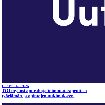
Uutiset
•
4.8.2026
TOI myönsi apurahoja toimintaterapeuttien
työelämän ja opintojen tutkimukseen