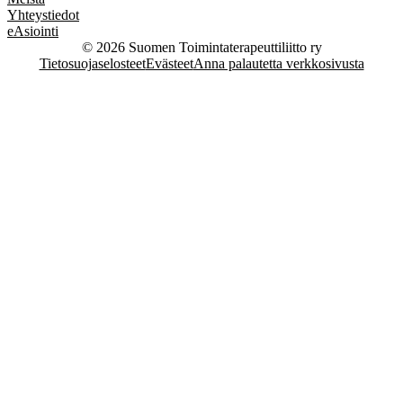
Yhteystiedot
eAsiointi
© 2026 Suomen Toimintaterapeuttiliitto ry
Tietosuojaselosteet
Evästeet
Anna palautetta verkkosivusta