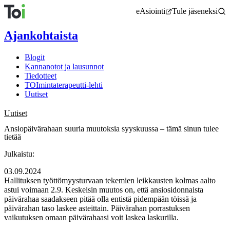
Siirry
eAsiointi
Tule jäseneksi
sisältöön
Ajankohtaista
Blogit
Kannanotot ja lausunnot
Tiedotteet
TOImintaterapeutti-lehti
Uutiset
Uutiset
Ansiopäivärahaan suuria muutoksia syyskuussa – tämä sinun tulee
tietää
Julkaistu:
03.09.2024
Hallituksen työttömyysturvaan tekemien leikkausten kolmas aalto
astui voimaan 2.9. Keskeisin muutos on, että ansiosidonnaista
päivärahaa saadakseen pitää olla entistä pidempään töissä ja
päivärahan taso laskee asteittain. Päivärahan porrastuksen
vaikutuksen omaan päivärahaasi voit laskea laskurilla.