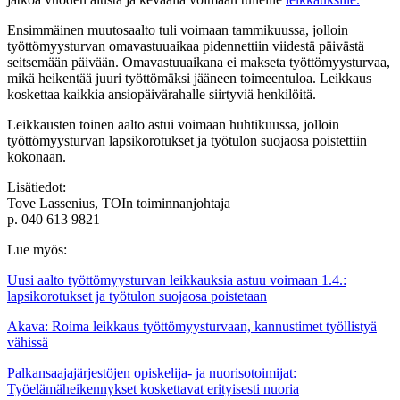
Ensimmäinen muutosaalto tuli voimaan tammikuussa, jolloin
työttömyysturvan omavastuuaikaa pidennettiin viidestä päivästä
seitsemään päivään. Omavastuuaikana ei makseta työttömyysturvaa,
mikä heikentää juuri työttömäksi jääneen toimeentuloa. Leikkaus
koskettaa kaikkia ansiopäivärahalle siirtyviä henkilöitä.
Leikkausten toinen aalto astui voimaan huhtikuussa, jolloin
työttömyysturvan lapsikorotukset ja työtulon suojaosa poistettiin
kokonaan.
Lisätiedot:
Tove Lassenius, TOIn toiminnanjohtaja
p. 040 613 9821
Lue myös:
Uusi aalto työttömyysturvan leikkauksia astuu voimaan 1.4.:
lapsikorotukset ja työtulon suojaosa poistetaan
Akava: Roima leikkaus työttömyysturvaan, kannustimet työllistyä
vähissä
Palkansaajajärjestöjen opiskelija- ja nuorisotoimijat:
Työelämäheikennykset koskettavat erityisesti nuoria