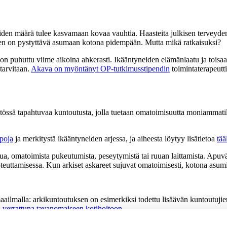
iden määrä tulee kasvamaan kovaa vauhtia. Haasteita julkisen terveydenh
en on pystyttävä asumaan kotona pidempään. Mutta mikä ratkaisuksi?
on puhuttu viime aikoina ahkerasti. Ikääntyneiden elämänlaatu ja toisaal
tarvitaan.
Akava on myöntänyt OP-tutkimusstipendin
toimintaterapeutti
össä tapahtuvaa kuntoutusta, jolla tuetaan omatoimisuutta moniammatillis
apoja
ja merkitystä ikääntyneiden arjessa, ja aiheesta löytyy lisätietoa
tää
elua, omatoimista pukeutumista, peseytymistä tai ruuan laittamista. Apuv
 toteuttamisessa. Kun arkiset askareet sujuvat omatoimisesti, kotona asu
aailmalla: arkikuntoutuksen on esimerkiksi todettu lisäävän kuntoutujie
 verrattuna tavanomaiseen kotihoitoon.
kimusta, ja siksi Niskasen tutkimus on erityisen tärkeä. Sen tavoitteena