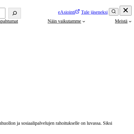
eAsiointi
Tule jäseneksi
apahtumat
Näin vaikutamme
Meistä
uollon ja sosiaalipalvelujen rahoitukselle on luvassa. Siksi