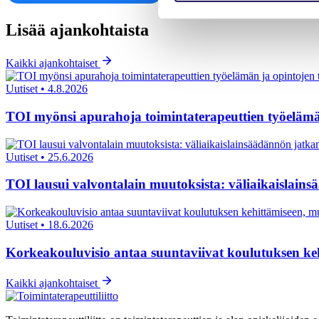
Lisää ajankohtaista
Kaikki ajankohtaiset
Uutiset
•
4.8.2026
TOI myönsi apurahoja toimintaterapeuttien työelämä
Uutiset
•
25.6.2026
TOI lausui valvontalain muutoksista: väliaikaislain
Uutiset
•
18.6.2026
Korkeakouluvisio antaa suuntaviivat koulutuksen ke
Kaikki ajankohtaiset