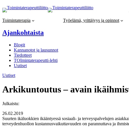
Siirry
sisältöön
Toimintaterapia
Työelämä, yrittäjyys ja opinnot
Ajankohtaista
Blogit
Kannanotot ja lausunnot
Tiedotteet
TOImintaterapeutti-lehti
Uutiset
Uutiset
Arkikuntoutus – avain ikäihmis
Julkaistu:
26.02.2019
Suurten ikäluokkien ikääntyessä sosiaali- ja terveyspalvelujen asiakka
terveydenhuollon kustannusvaikuttavuuden on parannuttava ja ihmist