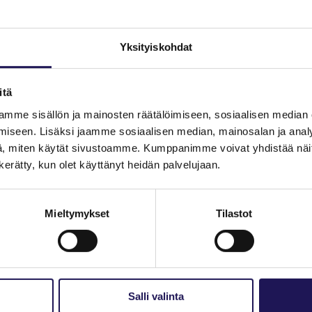
oimintakykyä. Arkikuntoutus voi olla ratkaisu moniin ongelmiin.
Yksityiskohdat
aada myönteisiä vaikutuksia niin ihmisten henkilökohtaiseen elämään k
itä
kuttamiselle ja auttaa taloudellisesti kestävän palvelujärjestelmän kehitt
outujien elämänlaatua ja auttavat ratkaisemaan kotihoidon työntekijöide
mme sisällön ja mainosten räätälöimiseen, sosiaalisen median
anisoinnilla on merkitys. Arkikuntoutus korostaa toimintaterapeuttien 
iseen. Lisäksi jaamme sosiaalisen median, mainosalan ja analy
. Esimerkiksi työikäisten työhyvinvointi voi parantua, jos ikääntyvät
, miten käytät sivustoamme. Kumppanimme voivat yhdistää näitä t
n kerätty, kun olet käyttänyt heidän palvelujaan.
sellisen arjen turvaamista on linjassa muiden Pohjoismaiden käytäntöj
i kuin Suomessa tällä hetkellä. Tulevaisuudessa meillä on suuri työ sii
jen toteutumisessa.
Mieltymykset
Tilastot
tkimuksen tuloksia!
Salli valinta
Email this Page