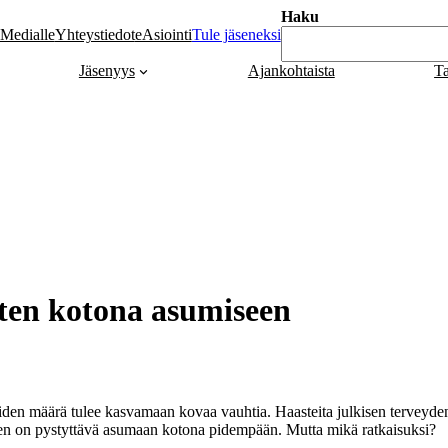
Haku
Medialle
Yhteystiedot
eAsiointi
Tule jäseneksi
Jäsenyys
Ajankohtaista
T
ten kotona asumiseen
iden määrä tulee kasvamaan kovaa vauhtia. Haasteita julkisen terveydenh
en on pystyttävä asumaan kotona pidempään. Mutta mikä ratkaisuksi?