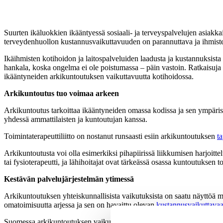
Suurten ikäluokkien ikääntyessä sosiaali- ja terveyspalvelujen asiakka
terveydenhuollon kustannusvaikuttavuuden on parannuttava ja ihmist
Ikäihmisten kotihoidon ja laitospalveluiden laadusta ja kustannuksista 
hankala, koska ongelma ei ole poistumassa – päin vastoin. Ratkaisuja 
ikääntyneiden arkikuntoutuksen vaikuttavuutta kotihoidossa.
Arkikuntoutus tuo voimaa arkeen
Arkikuntoutus tarkoittaa ikääntyneiden omassa kodissa ja sen ympärist
yhdessä ammattilaisten ja kuntoutujan kanssa.
Toimintaterapeuttiliitto on nostanut runsaasti esiin arkikuntoutuksen
t
Arkikuntoutusta voi olla esimerkiksi pihapiirissä liikkumisen harjoitt
tai fysioterapeutti, ja lähihoitajat ovat tärkeässä osassa kuntoutuksen
Kestävän palvelujärjestelmän ytimessä
Arkikuntoutuksen yhteiskunnallisista vaikutuksista on saatu näyttöä m
omatoimisuutta arjessa ja sen on havaittu olevan
kustannusvaikuttavaa
Suomessa arkikuntoutuksen vaikuttavuudesta ei ole aikaisemmin tehty tut