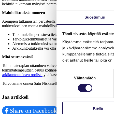
kehittää tukemaan nykyistä paremmin ikääntyneiden elämänlaatua ja t
Mahdollisuuksia moneen
Suostumus
Aiempien tutkimusten perusteella arkikuntoutuksella on mahdollista s
tutkimukselleen monia mahdollisuuksia, esimerkiksi:
Tämä sivusto käyttää eväste
Tutkimuksiin perustuva tieto tuo tukea kuntoutuspoliittiselle vai
Tarkoituksenmukaiset ja vaikuttavat menetelmät parantavat kunt
Käytämme evästeitä tarjoama
Aiemmissa tutkimuksissa on huomattu, että kotikuntoutuksen org
ja kävijämäärämme analysoim
Arkikuntoutuksella voi olla myös laajamittaisempia vaikutuksia
kumppaneillemme tietoja siitä
Mitä seuraavaksi?
olet antanut heille tai joita o
Toimintaterapian ottaminen vahvemmaksi osaksi ikääntyneiden merkityk
toimintaterapeuttien osuus kotihoidossa on ollut perinteisesti vahvemp
Suostumuksen
arkikuntoutuksen roolista
yhä kasvavan ikääntyvän väestön sujuvan ar
Välttämätön
valinta
Toivotamme onnea Satu Niskaselle apurahasta ja odotamme innolla tu
Jaa artikkeli
Kiellä
Share on Facebook
Share on LinkedIn