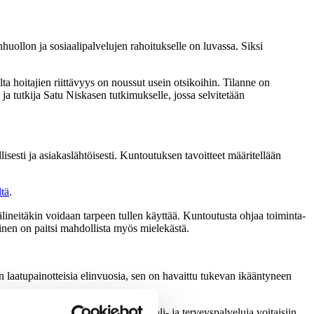
uollon ja sosiaalipalvelujen rahoitukselle on luvassa. Siksi
ta hoitajien riittävyys on noussut usein otsikoihin. Tilanne on
 ja tutkija Satu Niskasen tutkimukselle, jossa selvitetään
esti ja asiakaslähtöisesti. Kuntoutuksen tavoitteet määritellään
ltä
.
älineitäkin voidaan tarpeen tullen käyttää. Kuntoutusta ohjaa toiminta-
minen on paitsi mahdollista myös mielekästä.
n laatupainotteisia elinvuosia, sen on havaittu tukevan ikääntyneen
 on selvittää, miten kuntien sosiaali- ja terveyspalveluja voitaisiin