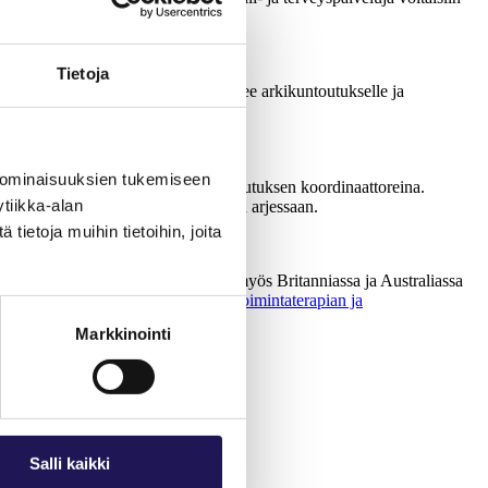
Tietoja
uin yhteiskuntaankin. Niskanen näkee arkikuntoutukselle ja
ämistä.
n ajankäyttöön liittyviä ongelmia.
 ominaisuuksien tukemiseen
ja fysioterapeuttien osaamista kuntoutuksen koordinaattoreina.
tiikka-alan
 vanhemmat pärjäävät omatoimisemmin arjessaan.
ietoja muihin tietoihin, joita
en kanssa. Pohjoismaiden lisäksi myös Britanniassa ja Australiassa
nä, että saamme lisättyä ymmärrystä
toimintaterapian ja
Markkinointi
Salli kaikki