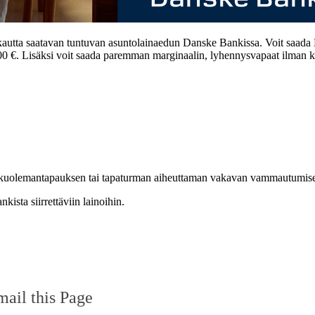
 kautta saatavan tuntuvan asuntolainaedun Danske Bankissa. Voit saada
 1200 €. Lisäksi voit saada paremman marginaalin, lyhennysvapaat ilman 
kuolemantapauksen tai tapaturman aiheuttaman vakavan vammautumise
ista siirrettäviin lainoihin.
ail this Page