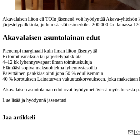
Akavalaisen liiton eli TOIn jäsenenä voit hyödyntää Akava-yhteisön
järjestelypalkkiota, jolloin säästät esimerkiksi 200 000 €:n lainassa
Akavalaisen asuntolainan edut
Pienempi marginaali kuin ilman liiton jäsenyyttä
Ei toimitusmaksua tai järjestelypalkkiota
4–12 kk lyhennysvapaat ilman toimituskuluja
Elämääsi sopiva maksuohjelma lyhennystasoilla
Päivittäinen pankkiasiointi jopa 50 % edullisemmin
40 % korotuksen Lainaturvan vakuutuskorvaukseen, joka maksetaan 
Akavalaisen asuntolainan edut ovat hyödynnettävissä myös toisesta pank
Lue lisää ja hyödynnä jäsenetusi
Jaa artikkeli
Share on Facebook
Share on LinkedIn
Em