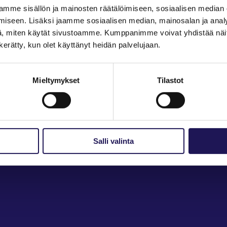
mme sisällön ja mainosten räätälöimiseen, sosiaalisen median
iseen. Lisäksi jaamme sosiaalisen median, mainosalan ja analy
, miten käytät sivustoamme. Kumppanimme voivat yhdistää näitä t
n kerätty, kun olet käyttänyt heidän palvelujaan.
Mieltymykset
Tilastot
n ja opintojen tutkimukseen
Salli valinta