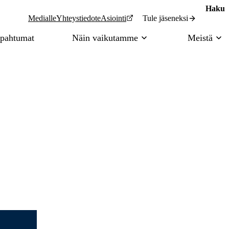
Haku
Tule jäseneksi
Medialle
Yhteystiedot
eAsiointi
pahtumat
Näin vaikutamme
Meistä