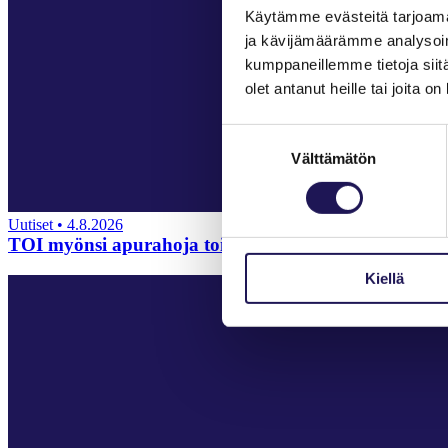
Käytämme evästeitä tarjoama
ja kävijämäärämme analysoim
kumppaneillemme tietoja siitä
olet antanut heille tai joita o
Suostumuksen
Välttämätön
valinta
Uutiset
•
4.8.2026
TOI myönsi apurahoja toimintaterapeuttien työelämä
Kiellä