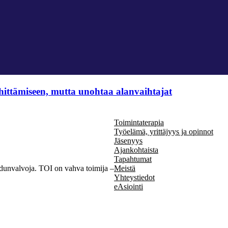
hittämiseen, mutta unohtaa alanvaihtajat
Toimintaterapia
Työelämä, yrittäjyys ja opinnot
Jäsenyys
Ajankohtaista
Tapahtumat
Meistä
n edunvalvoja. TOI on vahva toimija –
Yhteystiedot
eAsiointi