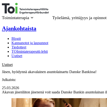
Siirry
sisältöön
Toimintaterapia
Työelämä, yrittäjyys ja opinnot
Ajankohtaista
Blogit
Kannanotot ja lausunnot
Tiedotteet
TOImintaterapeutti-lehti
Uutiset
Uutiset
Jäsen, hyödynnä akavalainen asuntolainaetu Danske Bankissa!
Julkaistu:
25.03.2026
Akavan jäsenliiton jäsenenä voit saada Danske Bankin asuntolainan il