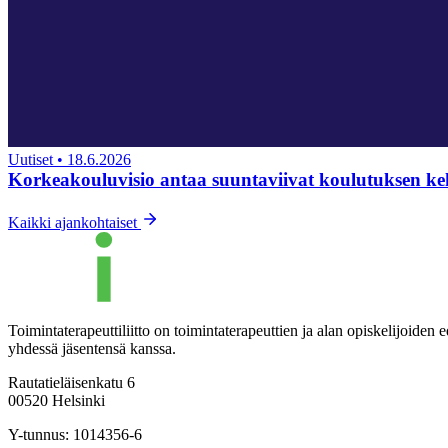
Uutiset
•
18.6.2026
Korkeakouluvisio antaa suuntaviivat koulutuksen ke
Kaikki ajankohtaiset
Toimintaterapeuttiliitto on toimintaterapeuttien ja alan opiskelijoide
yhdessä jäsentensä kanssa.
Rautatieläisenkatu 6
00520 Helsinki
Y-tunnus: 1014356-6