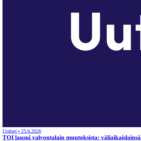
Uutiset
•
25.6.2026
TOI lausui valvontalain muutoksista: väliaikaislain