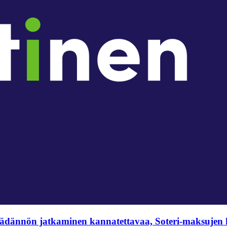
säädännön jatkaminen kannatettavaa, Soteri-maksujen k