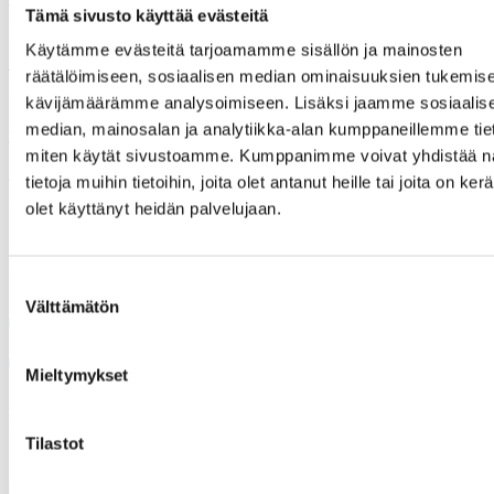
TOIminnan voimaa -kirjan kirjoittajana. Teos on laajasti käytössä
Tämä sivusto käyttää evästeitä
suomalaisessa toimintaterapeuttikoulutuksessa.
Käytämme evästeitä tarjoamamme sisällön ja mainosten
– Olen kiitollinen huomionosoituksesta liiton hallitukselle ja samalla
räätälöimiseen, sosiaalisen median ominaisuuksien tukemise
hyvin hämilläni. Koen olevani etuoikeutettu, kun olen löytänyt
kävijämäärämme analysoimiseen. Lisäksi jaamme sosiaalis
paikkani liitosta jo opiskeluaikana. Yhdessä tekeminen ja yhteisten
asioiden edistäminen on ollut aina minulle merkityksellistä toimintaa.
median, mainosalan ja analytiikka-alan kumppaneillemme tieto
TOI on minulle tärkeä yhteisö, Leila Mäkelä kommentoi.
miten käytät sivustoamme. Kumppanimme voivat yhdistää nä
tietoja muihin tietoihin, joita olet antanut heille tai joita on ker
Toimintaterapeuttiliitto kiittää Leilaa hänen merkittävästä työstään ja
toivottaa hänet lämpimästi tervetulleeksi liiton kunniajäseneksi!
olet käyttänyt heidän palvelujaan.
Jaa artikkeli
Suostumuksen
Välttämätön
valinta
Share on Facebook
Share on LinkedIn
Email this Page
Mieltymykset
Lisää ajankohtaista
Tilastot
Kaikki ajankohtaiset