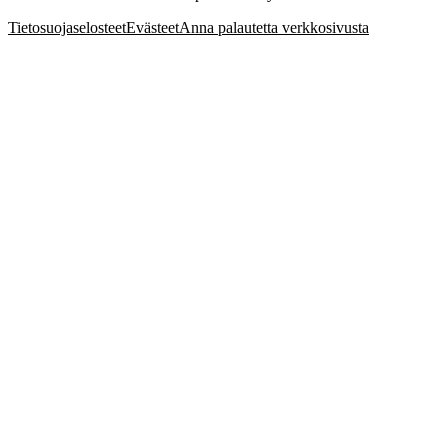
Tietosuojaselosteet
Evästeet
Anna palautetta verkkosivusta