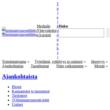
Siirry
T
sisältöön
u
l
e
j
Medialle
ä
Haku
Yhteystiedot
s
eAsiointi
e
n
e
k
s
i
Toimintaterapia
Työelämä, yrittäjyys ja opinnot
Jäsenyys
Ajankohtaista
Tapahtumat
Näin vaikutamme
Meistä
Ajankohtaista
Blogit
Kannanotot ja lausunnot
Tiedotteet
TOImintaterapeutti-lehti
Uutiset