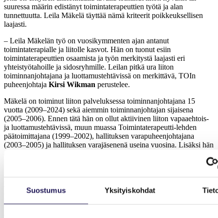
suuressa määrin edistänyt toimintaterapeuttien työtä ja alan
tunnettuutta. Leila Mäkelä täyttää nämä kriteerit poikkeuksellisen
laajasti.
– Leila Mäkelän työ on vuosikymmenten ajan antanut
toimintaterapialle ja liitolle kasvot. Hän on tuonut esiin
toimintaterapeuttien osaamista ja työn merkitystä laajasti eri
yhteistyötahoille ja sidosryhmille. Leilan pitkä ura liiton
toiminnanjohtajana ja luottamustehtävissä on merkittävä, TOIn
puheenjohtaja
Kirsi Wikman
perustelee.
Mäkelä on toiminut liiton palveluksessa toiminnanjohtajana 15
vuotta (2009–2024) sekä aiemmin toiminnanjohtajan sijaisena
(2005–2006). Ennen tätä hän on ollut aktiivinen liiton vapaaehtois-
ja luottamustehtävissä, muun muassa Toimintaterapeutti-lehden
päätoimittajana (1999–2002), hallituksen varapuheenjohtajana
(2003–2005) ja hallituksen varajäsenenä useina vuosina. Lisäksi hän
on osallistunut luottamushenkilönä useisiin työryhmiin ja toiminut
WFOT:n varadelegaattina.
Mäkelän johdolla liitto on kehittynyt ja kasvanut, muun muassa
vuoden 2015 organisaatiomuutoksen ja 2020-luvulla tiimin
Suostumus
Yksityiskohdat
Tiet
laajentumisen myötä. Mäkelä on myös ollut mukana kehittämässä
liiton viestintää ja Toimintaterapeutti-lehteä vastaamaan
ajankohtaisia tarpeita. Alan tunnettuutta on lisännyt Mäkelän panos