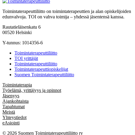
Toimintaterapeuttiliitto on toimintaterapeuttien ja alan opiskelijoiden
edunvalvoja. TOI on vahva toimija – yhdessä jäsentensä kanssa.
Rautatieläisenkatu 6
00520 Helsinki
Y-tunnus: 1014356-6
Toimintaterapeuttiliitto
TOI yrittäjät
Toimintaterapeuttiliitto
Toimintaterapeuttiopiskelijat
Suomen Toimintaterapeuttiliitto
Toimintaterapia
Työelämä, yrittäjyys ja opinnot
Jäsenyys
Ajankohtaista
Tapahtumat
Meistä
Yhteystiedot
eAsiointi
© 2026 Suomen Toimintaterapeuttiliitto ry