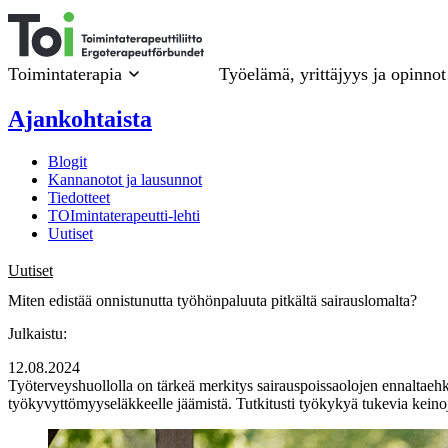
Siirry
sisältöön
Toimintaterapia
Työelämä, yrittäjyys ja opinnot
Ajankohtaista
Blogit
Kannanotot ja lausunnot
Tiedotteet
TOImintaterapeutti-lehti
Uutiset
Uutiset
Miten edistää onnistunutta työhönpaluuta pitkältä sairauslomalta?
Julkaistu:
12.08.2024
Työterveyshuollolla on tärkeä merkitys sairauspoissaolojen ennaltaehkä
työkyvyttömyyseläkkeelle jäämistä. Tutkitusti työkykyä tukevia keinoj