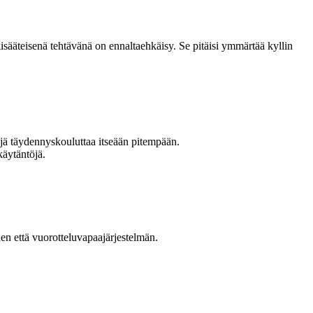
isääteisenä tehtävänä on ennaltaehkäisy. Se pitäisi ymmärtää kyllin
ijä täydennyskouluttaa itseään pitempään.
käytäntöjä.
n että vuorotteluvapaajärjestelmän.