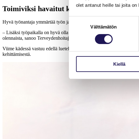
olet antanut heille tai joita o
Toimiviksi havaitut keinot käyttöön
Suostumuksen
Hyvä työnantaja ymmärtää työn ja vapaa-ajan tasapainon tärkeyden.
Välttämätön
valinta
– Lisäksi työpaikalla on hyvä olla psykososiaalista kuormitusta ennalt
olennaista, sanoo Terveydenhoitajaliiton puheenjohtaja
Kirsi Grym
.
Viime kädessä vastuu edellä luetellusta on työnantajalla, mutta työt
kehittämisestä.
Kiellä