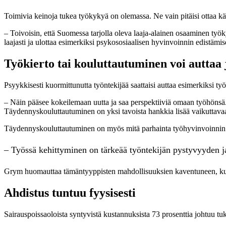
Toimivia keinoja tukea työkykyä on olemassa. Ne vain pitäisi ottaa kä
– Toivoisin, että Suomessa tarjolla oleva laaja-alainen osaaminen työ
laajasti ja ulottaa esimerkiksi psykososiaalisen hyvinvoinnin edistäm
Työkierto tai kouluttautuminen voi autta
Psyykkisesti kuormittunutta työntekijää saattaisi auttaa esimerkiksi työ
– Näin pääsee kokeilemaan uutta ja saa perspektiiviä omaan työhönsä. 
Täydennyskouluttautuminen on yksi tavoista hankkia lisää vaikuttavaa 
Täydennyskouluttautuminen on myös mitä parhainta työhyvinvoinnin 
– Työssä kehittyminen on tärkeää työntekijän pystyvyyden j
Grym huomauttaa tämäntyyppisten mahdollisuuksien kaventuneen, kun m
Ahdistus tuntuu fyysisesti
Sairauspoissaoloista syntyvistä kustannuksista 73 prosenttia johtuu tuk