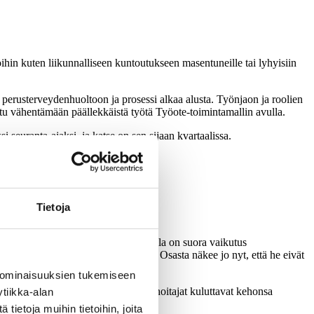
in kuten liikunnalliseen kuntoutukseen masentuneille tai lyhyisiin
n perusterveydenhuoltoon ja prosessi alkaa alusta. Työnjaon ja roolien
ttu vähentämään päällekkäistä työtä Työote-toimintamallin avulla.
 seuranta-ajaksi, ja katse on sen sijaan kvartaalissa.
Tietoja
koko ajan. Ihmisen fyysisellä kunnolla on suora vaikutus
ykkyyn tai jaksa juosta sataa metriä. Osasta näkee jo nyt, että he eivät
 ominaisuuksien tukemiseen
 hoitajapula ei ainakaan vähene, jos hoitajat kuluttavat kehonsa
tiikka-alan
ietoja muihin tietoihin, joita