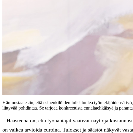
Hän nostaa esiin, että esihenkilöiden tulisi tuntea työntekijöidensä ty
liittyvää pohdintaa. Se tarjoaa konkreettista ennaltaehkäisyä ja paranta
– Haasteena on, että työnantajat vaativat näyttöjä kustannus
on vaikea arvioida euroina. Tulokset ja säästöt näkyvät vast