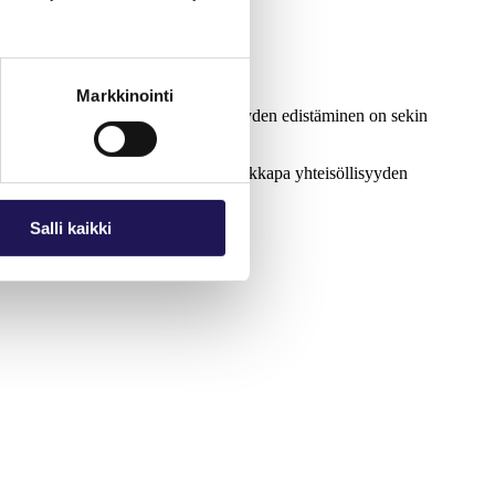
Markkinointi
Liikunnan, tauotuksen ja yhteisöllisyyden edistäminen on sekin
lemaan työntekijöiden näkemyksiä vaikkapa yhteisöllisyyden
Salli kaikki