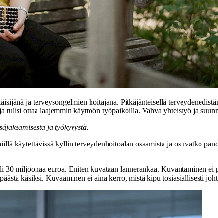
isijänä ja terveysongelmien hoitajana. Pitkäjänteisellä terveydenedistä
a tulisi ottaa laajemmin käyttöön työpaikoilla. Vahva yhteistyö ja suunn
säjaksamisesta ja työkyvystä.
niillä käytettävissä kyllin terveydenhoitoalan osaamista ja osuvatko pan
yli 30 miljoonaa euroa. Eniten kuvataan lannerankaa. Kuvantaminen ei p
päästä käsiksi. Kuvaaminen ei aina kerro, mistä kipu tosiasiallisesti joh