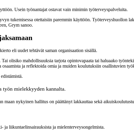
yttöön. Usein työnantajat ostavat vain minimin työterveyspalveluita.
kyvyn tukemisessa otettaisiin paremmin käyttöön. Työterveyshuollon lak
iseen, Grym sanoo.
a jaksamaan
kierto eli uudet tehtävät saman organisaation sisällä.
Tai olisiko mahdollisuuksia tarjota opintovapaata tai haluaako työntek
osaamista ja reflektoida omia ja muiden koulutuksiin osallistuvien työ
edistämistä.
a työn mielekkyyden kannalta.
aan nykyinen hallitus on päättänyt lakkauttaa sekä aikuiskoulutustue
i- ja liikuntaelinsairauksista ja mielenterveysongelmista.