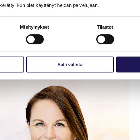
n kerätty, kun olet käyttänyt heidän palvelujaan.
Mieltymykset
Tilastot
aehkäisevät ja erityisesti aivoergonomiaa tukevat keinot ja käytänteet. 
erveyshuolto voi olla tässä isona apuna. Lisäksi Grym kannustaa kuunte
Salli valinta