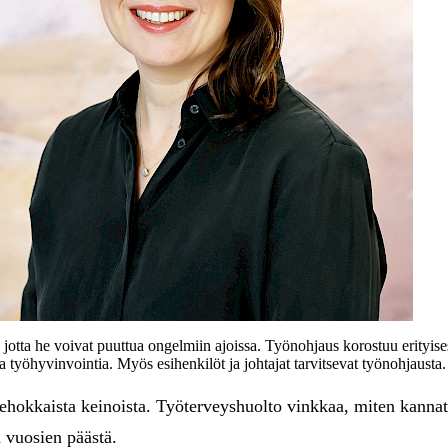
ö, jotta he voivat puuttua ongelmiin ajoissa. Työnohjaus korostuu erityis
a työhyvinvointia. Myös esihenkilöt ja johtajat tarvitsevat työnohjausta.
tehokkaista keinoista. Työterveyshuolto vinkkaa, miten kannatt
a vuosien päästä.