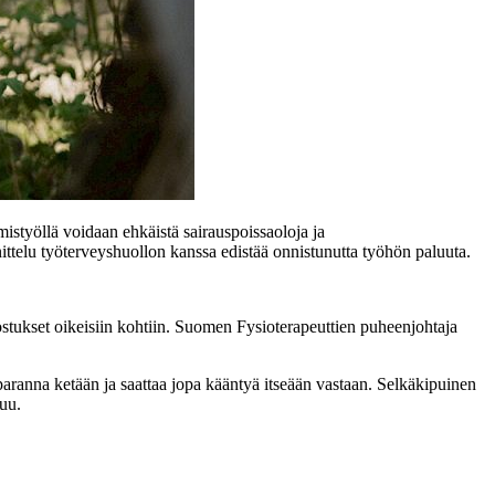
mistyöllä voidaan ehkäistä sairauspoissaoloja ja
ittelu työterveyshuollon kanssa edistää onnistunutta työhön paluuta.
ostukset oikeisiin kohtiin. Suomen Fysioterapeuttien puheenjohtaja
aranna ketään ja saattaa jopa kääntyä itseään vastaan. Selkäkipuinen
tuu.