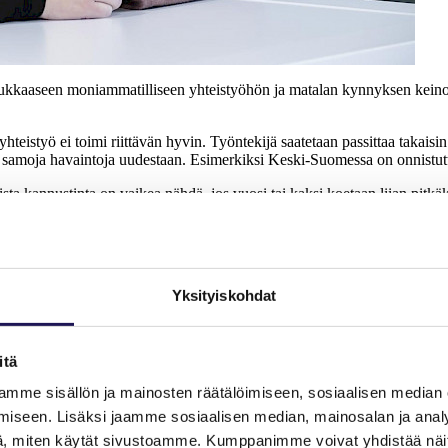
ukkaaseen moniammatilliseen yhteistyöhön ja matalan kynnyksen keinoih
eistyö ei toimi riittävän hyvin. Työntekijä saatetaan passittaa takaisi
ehdä samoja havaintoja uudestaan. Esimerkiksi Keski-Suomessa on onnistu
ta kannustinta on vaikea nähdä, jos vuosi tai kaksi koetaan liian pitkäksi
, Mäkinen sanoo.
 ja ehkäisisi sairauksia
Yksityiskohdat
uutta lisäämällä.
ivät saman tien. Liikunta on niin merkittävä asia, ja se on vähentynyt 
itä
ä työskennellä äärirajoilla. Meillä on paljon lapsia, jotka eivät pääse ky
mme sisällön ja mainosten räätälöimiseen, sosiaalisen median
a systemaattista koulutusta ergonomisiin tapoihin tehdä työtä. Esimerkiksi
iseen. Lisäksi jaamme sosiaalisen median, mainosalan ja analy
uormittavin ottein ja ilman asianmukaisia apuvälineitä.
, miten käytät sivustoamme. Kumppanimme voivat yhdistää näitä t