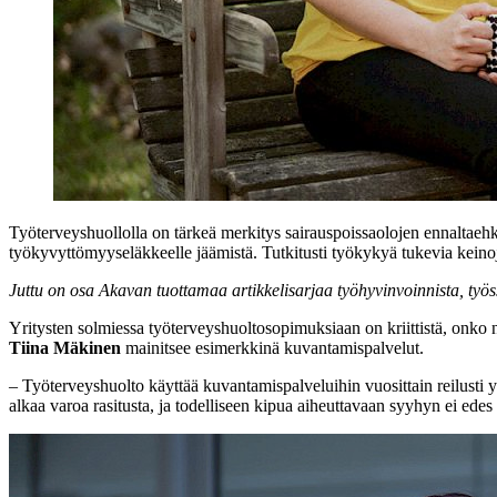
Työterveyshuollolla on tärkeä merkitys sairauspoissaolojen ennaltaehkä
työkyvyttömyyseläkkeelle jäämistä. Tutkitusti työkykyä tukevia keinoj
Juttu on osa Akavan tuottamaa artikkelisarjaa työhyvinvoinnista, työs
Yritysten solmiessa työterveyshuoltosopimuksiaan on kriittistä, onko 
Tiina Mäkinen
mainitsee esimerkkinä kuvantamispalvelut.
– Työterveyshuolto käyttää kuvantamispalveluihin vuosittain reilusti 
alkaa varoa rasitusta, ja todelliseen kipua aiheuttavaan syyhyn ei edes 