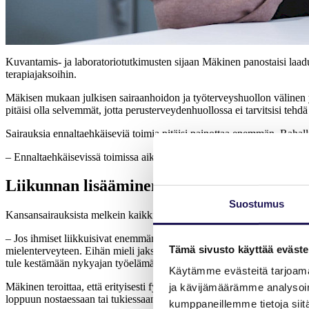
Kuvantamis- ja laboratoriotutkimusten sijaan Mäkinen panostaisi laad
terapiajaksoihin.
Mäkisen mukaan julkisen sairaanhoidon ja työterveyshuollon välinen yht
pitäisi olla selvemmät, jotta perusterveydenhuollossa ei tarvitsisi t
Sairauksia ennaltaehkäiseviä toimia pitäisi painottaa enemmän. Rahallis
– Ennaltaehkäisevissä toimissa aikaperspektiivin olisi oltava pitempi
Liikunnan lisääminen poistaisi monia huolia
Suostumus
Kansansairauksista melkein kaikki saataisiin ehkäistyä fyysistä aktiivis
– Jos ihmiset liikkuisivat enemmän, meidän huolistamme puolet häviäis
Tämä sivusto käyttää eväste
mielenterveyteen. Eihän mieli jaksa, jos ei keho jaksa ja koko ajan pitä
tule kestämään nykyajan työelämää.
Käytämme evästeitä tarjoama
Mäkinen teroittaa, että erityisesti fyysistä työtä tekevien pitäisi saad
ja kävijämäärämme analysoim
loppuun nostaessaan tai tukiessaan potilaita istumaan tai kävelemään k
kumppaneillemme tietoja siitä