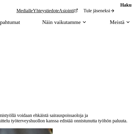
Haku
Tule jäseneksi
Medialle
Yhteystiedot
eAsiointi
pahtumat
Näin vaikutamme
Meistä
mistyöllä voidaan ehkäistä sairauspoissaoloja ja
ittelu työterveyshuollon kanssa edistää onnistunutta työhön paluuta.