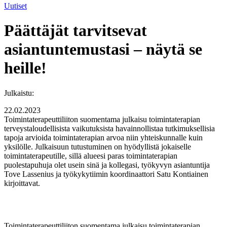
Uutiset
Päättäjät tarvitsevat
asiantuntemustasi – näytä se
heille!
Julkaistu:
22.02.2023
Toimintaterapeuttiliiton suomentama julkaisu toimintaterapian
terveystaloudellisista vaikutuksista havainnollistaa tutkimuksellisia
tapoja arvioida toimintaterapian arvoa niin yhteiskunnalle kuin
yksilölle. Julkaisuun tutustuminen on hyödyllistä jokaiselle
toimintaterapeutille, sillä alueesi paras toimintaterapian
puolestapuhuja olet usein sinä ja kollegasi, työkyvyn asiantuntija
Tove Lassenius ja työkykytiimin koordinaattori Satu Kontiainen
kirjoittavat.
Toimintaterapeuttiliiton suomentama julkaisu toimintaterapian