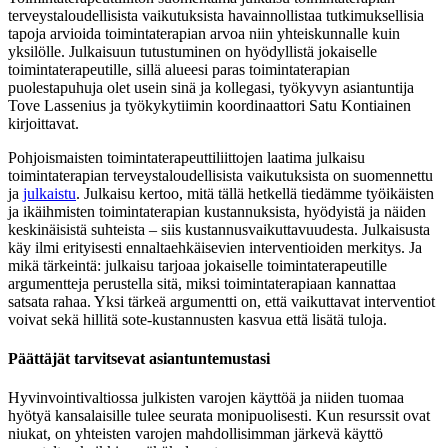
terveystaloudellisista vaikutuksista havainnollistaa tutkimuksellisia
tapoja arvioida toimintaterapian arvoa niin yhteiskunnalle kuin
yksilölle. Julkaisuun tutustuminen on hyödyllistä jokaiselle
toimintaterapeutille, sillä alueesi paras toimintaterapian
puolestapuhuja olet usein sinä ja kollegasi, työkyvyn asiantuntija
Tove Lassenius ja työkykytiimin koordinaattori Satu Kontiainen
kirjoittavat.
Pohjoismaisten toimintaterapeuttiliittojen laatima julkaisu
toimintaterapian terveystaloudellisista vaikutuksista on suomennettu
ja
julkaistu
. Julkaisu kertoo, mitä tällä hetkellä tiedämme työikäisten
ja ikäihmisten toimintaterapian kustannuksista, hyödyistä ja näiden
keskinäisistä suhteista – siis kustannusvaikuttavuudesta. Julkaisusta
käy ilmi erityisesti ennaltaehkäisevien interventioiden merkitys. Ja
mikä tärkeintä: julkaisu tarjoaa jokaiselle toimintaterapeutille
argumentteja perustella sitä, miksi toimintaterapiaan kannattaa
satsata rahaa. Yksi tärkeä argumentti on, että vaikuttavat interventiot
voivat sekä hillitä sote-kustannusten kasvua että lisätä tuloja.
Päättäjät tarvitsevat asiantuntemustasi
Hyvinvointivaltiossa julkisten varojen käyttöä ja niiden tuomaa
hyötyä kansalaisille tulee seurata monipuolisesti. Kun resurssit ovat
niukat, on yhteisten varojen mahdollisimman järkevä käyttö