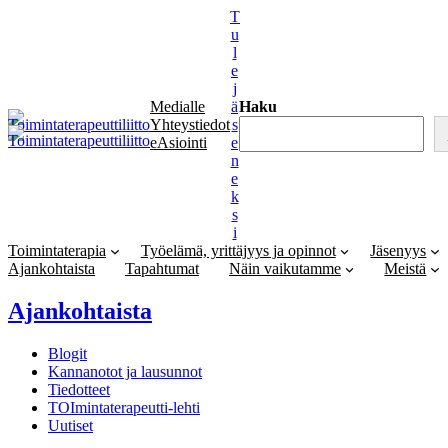
Siirry
T
sisältöön
u
l
e
j
Medialle
ä
Haku
Yhteystiedot
s
eAsiointi
e
n
e
k
s
i
Toimintaterapia
Työelämä, yrittäjyys ja opinnot
Jäsenyys
Ajankohtaista
Tapahtumat
Näin vaikutamme
Meistä
Ajankohtaista
Blogit
Kannanotot ja lausunnot
Tiedotteet
TOImintaterapeutti-lehti
Uutiset