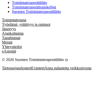
Toimintaterapeuttiliitto
Toimintaterapeuttiopiskelijat
Suomen Toimintaterapeuttiliitto
Toimintaterapia
Työelämä, yrittäjyys ja opinnot
Jäsenyys
Ajankohtaista
Tapahtumat
Meistä
Yhteystiedot
eAsiointi
© 2026 Suomen Toimintaterapeuttiliitto ry
Tietosuojaselosteet
Evästeet
Anna palautetta verkkosivusta