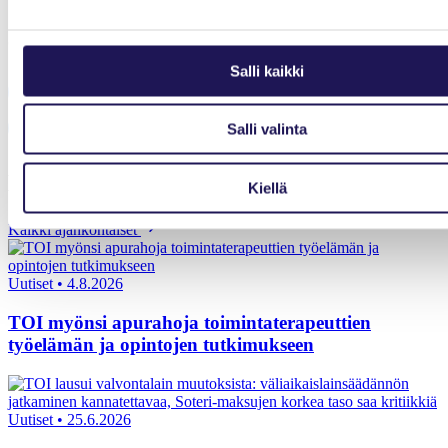
Jaa artikkeli
Salli kaikki
Share on Facebook
Share on LinkedIn
Email this Page
Salli valinta
Lisää ajankohtaista
Kiellä
Kaikki ajankohtaiset
Uutiset
•
4.8.2026
TOI myönsi apurahoja toimintaterapeuttien
työelämän ja opintojen tutkimukseen
Uutiset
•
25.6.2026