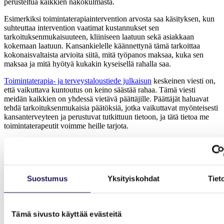
perusteltua kaikkien näkökulmasta.
Esimerkiksi toimintaterapiaintervention arvosta saa käsityksen, kun
suhteuttaa intervention vaatimat kustannukset sen
tarkoituksenmukaisuuteen, kliiniseen laatuun sekä asiakkaan
kokemaan laatuun. Kansankielelle käännettynä tämä tarkoittaa
kokonaisvaltaista arvioita siitä, mitä työpanos maksaa, kuka sen
maksaa ja mitä hyötyä kukakin kyseisellä rahalla saa.
Toimintaterapia- ja terveystaloustiede julkaisun
keskeinen viesti on,
että vaikuttava kuntoutus on keino säästää rahaa. Tämä viesti
meidän kaikkien on yhdessä vietävä päättäjille. Päättäjät haluavat
tehdä tarkoituksenmukaisia päätöksiä, jotka vaikuttavat myönteisesti
kansanterveyteen ja perustuvat tutkittuun tietoon, ja tätä tietoa me
toimintaterapeutit voimme heille tarjota.
Alueesi paras toimintaterapiainterventioiden ja toimintaterapian
vaikuttavuuden asiantuntija olet usein sinä ja kollegasi. Päättäjät siis
tarvitsevat sinua ja osaamistasi, jotta he voivat ymmärtää
monimutkaista vastuutaan palveluiden järjestämisen ja tuottamisen
Suostumus
Yksityiskohdat
Tiet
mahdollistajana ja jakaa niukat, yhteiset resurssit parhaalla
mahdollisella tavalla. Esimerkiksi työkykyyn kohdistuvat
interventiot näyttäytyvät julkaisussa kauttaaltaan kannattavina.
Kannustamme sinua, kollega: ole rohkea, ota yhteyttä päättäjiin!
Tämä sivusto käyttää evästeitä
Uskalla tuoda ajatuksesi esiin ja näyttää työsi tulokset. Jos jaksat