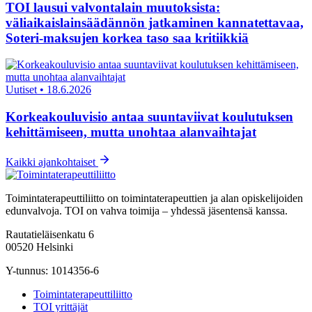
TOI lausui valvontalain muutoksista:
väliaikaislainsäädännön jatkaminen kannatettavaa,
Soteri-maksujen korkea taso saa kritiikkiä
Uutiset
•
18.6.2026
Korkeakouluvisio antaa suuntaviivat koulutuksen
kehittämiseen, mutta unohtaa alanvaihtajat
Kaikki ajankohtaiset
Toimintaterapeuttiliitto on toimintaterapeuttien ja alan opiskelijoiden
edunvalvoja. TOI on vahva toimija – yhdessä jäsentensä kanssa.
Rautatieläisenkatu 6
00520 Helsinki
Y-tunnus: 1014356-6
Toimintaterapeuttiliitto
TOI yrittäjät