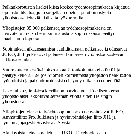
Palkankorotusten lisäksi kiista koskee työehtosopimukseen kirjattua
opetustuntikattoa, jolla suojellaan opetus- ja tutkimustyötä
yliopistoissa tekeviä liiallisilta työkuormilta.
Yliopistojen 35 000 palkansaajan työehtosopimuksesta on
neuvoteltu tiiviisti helmikuun alusta ja sopimuskausi päättyi
maaliskuun lopussa.
Sopimuksen aikaansaamista vauhdittamaan palkansaajia edustavat
JUKO, JHL ja Pro ovat jättäneet Tampereen yliopistoa koskevan
lakkovaroituksen.
Vuorokauden kestävä lakko alkaa 7. toukokuuta kello 00.01 ja
päättyy kello 23.59, jos Suomen kolmentoista yliopiston henkilöstön
työehdoista ja palkankorotuksista ei synny ratkaisua ennen tätä.
Lakonuhka yliopistosektorilla on harvinainen. Edellisen kerran
yliopistolaiset lakkoilivat seitsemän vuotta sitten Helsingin
yliopistossa.
Yliopistojen yleisestä työehtosopimuksesta neuvottelevat JUKO,
Ammattiliitto Pro, Julkisten ja hyvinvointialojen liitto JHL ja
työnantajajärjestö Sivistysala Sivista.
Ajantasaista tietoa sovittelusta JUKOn Facebookissa ja