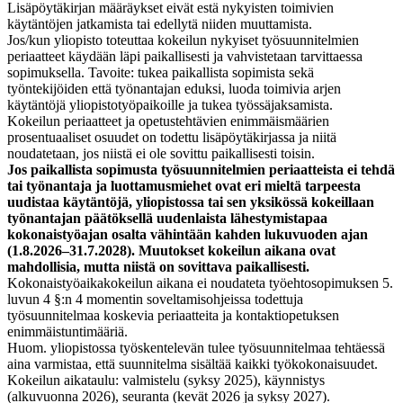
Lisäpöytäkirjan määräykset eivät estä nykyisten toimivien
käytäntöjen jatkamista tai edellytä niiden muuttamista.
Jos/kun yliopisto toteuttaa kokeilun nykyiset työsuunnitelmien
periaatteet käydään läpi paikallisesti ja vahvistetaan tarvittaessa
sopimuksella. Tavoite: tukea paikallista sopimista sekä
työntekijöiden että työnantajan eduksi, luoda toimivia arjen
käytäntöjä yliopistotyöpaikoille ja tukea työssäjaksamista.
Kokeilun periaatteet ja opetustehtävien enimmäismäärien
prosentuaaliset osuudet on todettu lisäpöytäkirjassa ja niitä
noudatetaan, jos niistä ei ole sovittu paikallisesti toisin.
Jos paikallista sopimusta työsuunnitelmien periaatteista ei tehdä
tai työnantaja ja luottamusmiehet ovat eri mieltä tarpeesta
uudistaa käytäntöjä, yliopistossa tai sen yksikössä kokeillaan
työnantajan päätöksellä uudenlaista lähestymistapaa
kokonaistyöajan osalta vähintään kahden lukuvuoden ajan
(1.8.2026–31.7.2028). Muutokset kokeilun aikana ovat
mahdollisia, mutta niistä on sovittava paikallisesti.
Kokonaistyöaikakokeilun aikana ei noudateta työehtosopimuksen 5.
luvun 4 §:n 4 momentin soveltamisohjeissa todettuja
työsuunnitelmaa koskevia periaatteita ja kontaktiopetuksen
enimmäistuntimääriä.
Huom. yliopistossa työskentelevän tulee työsuunnitelmaa tehtäessä
aina varmistaa, että suunnitelma sisältää kaikki työkokonaisuudet.
Kokeilun aikataulu: valmistelu (syksy 2025), käynnistys
(alkuvuonna 2026), seuranta (kevät 2026 ja syksy 2027).