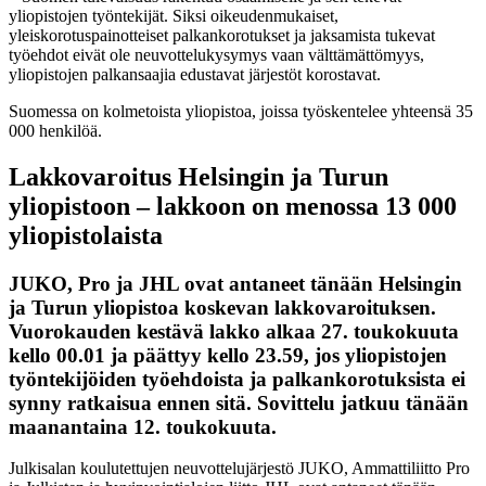
yliopistojen työntekijät. Siksi oikeudenmukaiset,
yleiskorotuspainotteiset palkankorotukset ja jaksamista tukevat
työehdot eivät ole neuvottelukysymys vaan välttämättömyys,
yliopistojen palkansaajia edustavat järjestöt korostavat.
Suomessa on kolmetoista yliopistoa, joissa työskentelee yhteensä 35
000 henkilöä.
Lakkovaroitus Helsingin ja Turun
yliopistoon – lakkoon on menossa 13 000
yliopistolaista
JUKO, Pro ja JHL ovat antaneet tänään Helsingin
ja Turun yliopistoa koskevan lakkovaroituksen.
Vuorokauden kestävä lakko alkaa 27. toukokuuta
kello 00.01 ja päättyy kello 23.59, jos yliopistojen
työntekijöiden työehdoista ja palkankorotuksista ei
synny ratkaisua ennen sitä. Sovittelu jatkuu tänään
maanantaina 12. toukokuuta.
Julkisalan koulutettujen neuvottelujärjestö JUKO, Ammattiliitto Pro