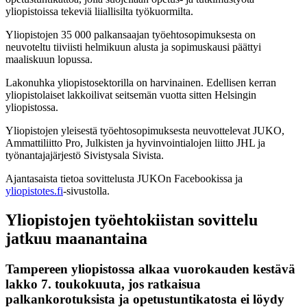
yliopistoissa tekeviä liiallisilta työkuormilta.
Yliopistojen 35 000 palkansaajan työehtosopimuksesta on
neuvoteltu tiiviisti helmikuun alusta ja sopimuskausi päättyi
maaliskuun lopussa.
Lakonuhka yliopistosektorilla on harvinainen. Edellisen kerran
yliopistolaiset lakkoilivat seitsemän vuotta sitten Helsingin
yliopistossa.
Yliopistojen yleisestä työehtosopimuksesta neuvottelevat JUKO,
Ammattiliitto Pro, Julkisten ja hyvinvointialojen liitto JHL ja
työnantajajärjestö Sivistysala Sivista.
Ajantasaista tietoa sovittelusta JUKOn Facebookissa ja
yliopistotes.fi
-sivustolla.
Yliopistojen työehtokiistan sovittelu
jatkuu maanantaina
Tampereen yliopistossa alkaa vuorokauden kestävä
lakko 7. toukokuuta, jos ratkaisua
palkankorotuksista ja opetustuntikatosta ei löydy