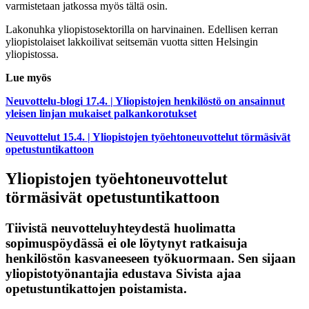
varmistetaan jatkossa myös tältä osin.
Lakonuhka yliopistosektorilla on harvinainen. Edellisen kerran
yliopistolaiset lakkoilivat seitsemän vuotta sitten Helsingin
yliopistossa.
Lue myös
Neuvottelu-blogi 17.4. | Yliopistojen henkilöstö on ansainnut
yleisen linjan mukaiset palkankorotukset
Neuvottelut 15.4. | Yliopistojen työehtoneuvottelut törmäsivät
opetustuntikattoon
Yliopistojen työehtoneuvottelut
törmäsivät opetustuntikattoon
Tiivistä neuvotteluyhteydestä huolimatta
sopimuspöydässä ei ole löytynyt ratkaisuja
henkilöstön kasvaneeseen työkuormaan. Sen sijaan
yliopistotyönantajia edustava Sivista ajaa
opetustuntikattojen poistamista.