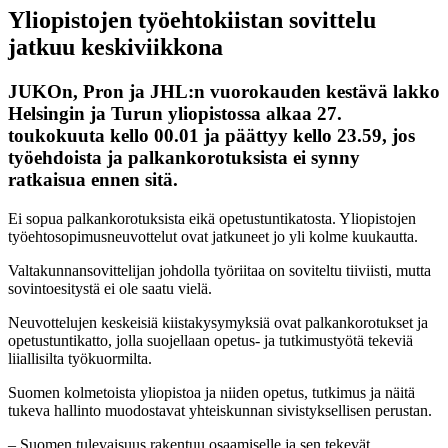
Yliopistojen työehtokiistan sovittelu
jatkuu keskiviikkona
JUKOn, Pron ja JHL:n vuorokauden kestävä lakko
Helsingin ja Turun yliopistossa alkaa 27.
toukokuuta kello 00.01 ja päättyy kello 23.59, jos
työehdoista ja palkankorotuksista ei synny
ratkaisua ennen sitä.
Ei sopua palkankorotuksista eikä opetustuntikatosta. Yliopistojen
työehtosopimusneuvottelut ovat jatkuneet jo yli kolme kuukautta.
Valtakunnansovittelijan johdolla työriitaa on soviteltu tiiviisti, mutta
sovintoesitystä ei ole saatu vielä.
Neuvottelujen keskeisiä kiistakysymyksiä ovat palkankorotukset ja
opetustuntikatto, jolla suojellaan opetus-​ ja tutkimustyötä tekeviä
liiallisilta työkuormilta.
Suomen kolmetoista yliopistoa ja niiden opetus, tutkimus ja näitä
tukeva hallinto muodostavat yhteiskunnan sivistyksellisen perustan.
– Suomen tulevaisuus rakentuu osaamiselle ja sen tekevät