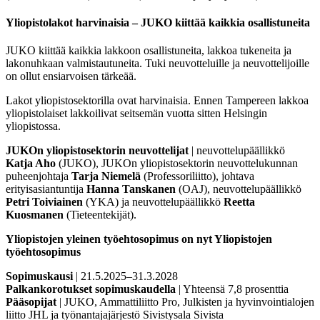
Yliopistolakot harvinaisia – JUKO kiittää kaikkia osallistuneita
JUKO kiittää kaikkia lakkoon osallistuneita, lakkoa tukeneita ja
lakonuhkaan valmistautuneita. Tuki neuvotteluille ja neuvottelijoille
on ollut ensiarvoisen tärkeää.
Lakot yliopistosektorilla ovat harvinaisia. Ennen Tampereen lakkoa
yliopistolaiset lakkoilivat seitsemän vuotta sitten Helsingin
yliopistossa.
JUKOn yliopistosektorin neuvottelijat
| neuvottelupäällikkö
Katja Aho
(JUKO), JUKOn yliopistosektorin neuvottelukunnan
puheenjohtaja
Tarja Niemelä
(Professoriliitto), johtava
erityisasiantuntija
Hanna Tanskanen
(OAJ), neuvottelupäällikkö
Petri Toiviainen
(YKA) ja neuvottelupäällikkö
Reetta
Kuosmanen
(Tieteentekijät).
Yliopistojen yleinen työehtosopimus on nyt Yliopistojen
työehtosopimus
Sopimuskausi
| 21.5.2025–31.3.2028
Palkankorotukset sopimuskaudella
| Yhteensä 7,8 prosenttia
Pääsopijat
| JUKO, Ammattiliitto Pro, Julkisten ja hyvinvointialojen
liitto JHL ja työnantajajärjestö Sivistysala Sivista