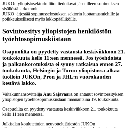
JUKOn yliopistosektorin liitot tiedottavat jäsenilleen sopimuksen
sisällöstä tarkemmin.
JUKO järjestää sopimusselostuksen sektorin luottamusmiehille ja
poikkeuksellisesti myös lakkopäälliköille.
Sovintoesitys yliopistojen henkilöstön
työehtosopimuskiistaan
Osapuolilta on pyydetty vastausta keskiviikkoon 21.
toukokuuta kello 11:een mennessä. Jos työehdoista
ja palkankorotuksista ei synny ratkaisua ennen 27.
toukokuuta, Helsingin ja Turun yliopistossa alkaa
tuolloin JUKOn, Pron ja JHL:n vuorokauden
kestävä lakko.
Valtakunnansovittelija
Anu Sajavaara
on antanut sovintoesityksen
yliopistojen työehtosopimuskiistaan maanantaina 19. toukokuuta.
Osapuolilta on pyydetty vastausta keskiviikkoon 21. toukokuuta
kello 11:een mennessä.
Julkisalan koulutettujen neuvottelujärjestön JUKOn