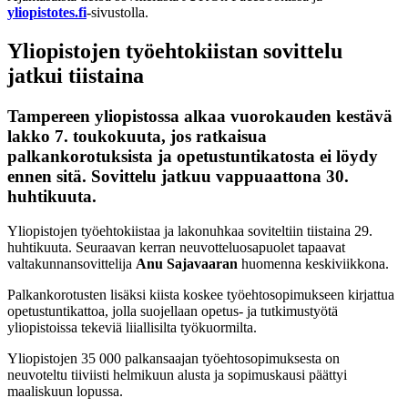
yliopistotes.fi
-sivustolla.
Yliopistojen työehtokiistan sovittelu
jatkui tiistaina
Tampereen yliopistossa alkaa vuorokauden kestävä
lakko 7. toukokuuta, jos ratkaisua
palkankorotuksista ja opetustuntikatosta ei löydy
ennen sitä. Sovittelu jatkuu vappuaattona 30.
huhtikuuta.
Yliopistojen työehtokiistaa ja lakonuhkaa soviteltiin tiistaina 29.
huhtikuuta. Seuraavan kerran neuvotteluosapuolet tapaavat
valtakunnansovittelija
Anu Sajavaaran
huomenna keskiviikkona.
Palkankorotusten lisäksi kiista koskee työehtosopimukseen kirjattua
opetustuntikattoa, jolla suojellaan opetus- ja tutkimustyötä
yliopistoissa tekeviä liiallisilta työkuormilta.
Yliopistojen 35 000 palkansaajan työehtosopimuksesta on
neuvoteltu tiiviisti helmikuun alusta ja sopimuskausi päättyi
maaliskuun lopussa.