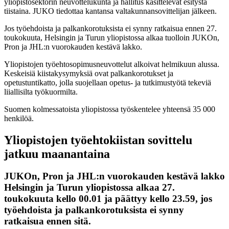
yliopistosektorin neuvottelukunta ja hallitus käsittelevät esitystä
tiistaina. JUKO tiedottaa kantansa valtakunnansovittelijan jälkeen.
Jos työehdoista ja palkankorotuksista ei synny ratkaisua ennen 27.
toukokuuta, Helsingin ja Turun yliopistossa alkaa tuolloin JUKOn,
Pron ja JHL:n vuorokauden kestävä lakko.
Yliopistojen työehtosopimusneuvottelut alkoivat helmikuun alussa.
Keskeisiä kiistakysymyksiä ovat palkankorotukset ja
opetustuntikatto, jolla suojellaan opetus-​ ja tutkimustyötä tekeviä
liiallisilta työkuormilta.
Suomen kolmessatoista yliopistossa työskentelee yhteensä 35 000
henkilöä.
Yliopistojen työehtokiistan sovittelu
jatkuu maanantaina
JUKOn, Pron ja JHL:n vuorokauden kestävä lakko
Helsingin ja Turun yliopistossa alkaa 27.
toukokuuta kello 00.01 ja päättyy kello 23.59, jos
työehdoista ja palkankorotuksista ei synny
ratkaisua ennen sitä.