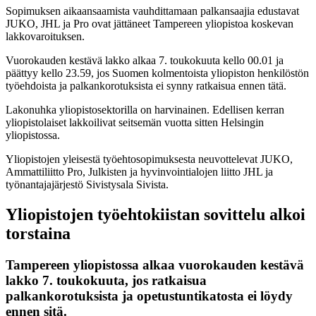
Sopimuksen aikaansaamista vauhdittamaan palkansaajia edustavat
JUKO, JHL ja Pro ovat jättäneet Tampereen yliopistoa koskevan
lakkovaroituksen.
Vuorokauden kestävä lakko alkaa 7. toukokuuta kello 00.01 ja
päättyy kello 23.59, jos Suomen kolmentoista yliopiston henkilöstön
työehdoista ja palkankorotuksista ei synny ratkaisua ennen tätä.
Lakonuhka yliopistosektorilla on harvinainen. Edellisen kerran
yliopistolaiset lakkoilivat seitsemän vuotta sitten Helsingin
yliopistossa.
Yliopistojen yleisestä työehtosopimuksesta neuvottelevat JUKO,
Ammattiliitto Pro, Julkisten ja hyvinvointialojen liitto JHL ja
työnantajajärjestö Sivistysala Sivista.
Yliopistojen työehtokiistan sovittelu alkoi
torstaina
Tampereen yliopistossa alkaa vuorokauden kestävä
lakko 7. toukokuuta, jos ratkaisua
palkankorotuksista ja opetustuntikatosta ei löydy
ennen sitä.