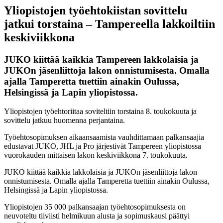
Yliopistojen työehtokiistan sovittelu
jatkui torstaina – Tampereella lakkoiltiin
keskiviikkona
JUKO kiittää kaikkia Tampereen lakkolaisia ja
JUKOn jäsenliittoja lakon onnistumisesta. Omalla
ajalla Tamperetta tuettiin ainakin Oulussa,
Helsingissä ja Lapin yliopistossa.
Yliopistojen työehtoriitaa soviteltiin torstaina 8. toukokuuta ja
sovittelu jatkuu huomenna perjantaina.
Työehtosopimuksen aikaansaamista vauhdittamaan palkansaajia
edustavat JUKO, JHL ja Pro järjestivät Tampereen yliopistossa
vuorokauden mittaisen lakon keskiviikkona 7. toukokuuta.
JUKO kiittää kaikkia lakkolaisia ja JUKOn jäsenliittoja lakon
onnistumisesta. Omalla ajalla Tamperetta tuettiin ainakin Oulussa,
Helsingissä ja Lapin yliopistossa.
Yliopistojen 35 000 palkansaajan työehtosopimuksesta on
neuvoteltu tiiviisti helmikuun alusta ja sopimuskausi päättyi