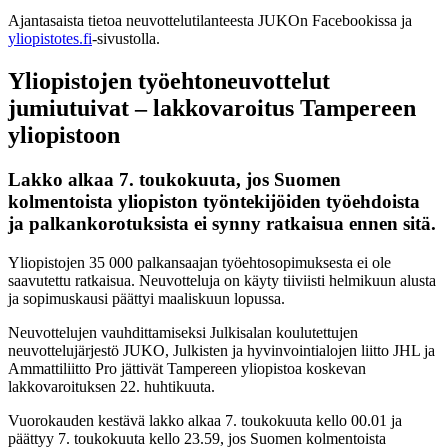
Ajantasaista tietoa neuvottelutilanteesta JUKOn Facebookissa ja
yliopistotes.fi
-sivustolla.
Yliopistojen työehtoneuvottelut
jumiutuivat – lakkovaroitus Tampereen
yliopistoon
Lakko alkaa 7. toukokuuta, jos Suomen
kolmentoista yliopiston työntekijöiden työehdoista
ja palkankorotuksista ei synny ratkaisua ennen sitä.
Yliopistojen 35 000 palkansaajan työehtosopimuksesta ei ole
saavutettu ratkaisua. Neuvotteluja on käyty tiiviisti helmikuun alusta
ja sopimuskausi päättyi maaliskuun lopussa.
Neuvottelujen vauhdittamiseksi Julkisalan koulutettujen
neuvottelujärjestö JUKO, Julkisten ja hyvinvointialojen liitto JHL ja
Ammattiliitto Pro jättivät Tampereen yliopistoa koskevan
lakkovaroituksen 22. huhtikuuta.
Vuorokauden kestävä lakko alkaa 7. toukokuuta kello 00.01 ja
päättyy 7. toukokuuta kello 23.59, jos Suomen kolmentoista