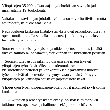
Yliopistojen 35 000 palkansaajan työehtokiistan sovittelu jatkuu
maanantaina 19. toukokuuta.
Valtakunnansovittelijan johdolla työriitaa on soviteltu tiiviisti, mutta
sovintoesitystä ei ole saatu vielä.
Neuvottelujen keskeisiä kiistakysymyksiä ovat palkankorotukset ja
opetustuntikatto, jolla suojellaan opetus-​ ja tutkimustyötä tekeviä
liiallisilta työkuormilta.
Suomen kolmetoista yliopistoa ja niiden opetus, tutkimus ja näitä
tukeva hallinto muodostavat yhteiskunnan sivistyksellisen perustan.
– Suomen tulevaisuus rakentuu osaamiselle ja sen tekevät
yliopistojen työntekijät. Siksi oikeudenmukaiset,
yleiskorotuspainotteiset palkankorotukset ja jaksamista tukevat
työehdot eivät ole neuvottelukysymys vaan välttämättömyys,
yliopistojen palkansaajia edustavat järjestöt korostavat.
Yliopistojen työehtosopimusneuvottelut ovat jatkuneet jo yli kolme
kuukautta.
JUKO-liittojen jäsenet työskentelevät yliopistoissa esimerkiksi
tutkimuksen, opetuksen ja hallinnon sekä johdon tehtävissä.