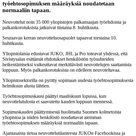
työehtosopimuksen määräyksiä noudatetaan
normaaliin tapaan.
Neuvottelut noin 35 000 yliopistojen palkansaajan työehdoista ja
palkankorotuksista jatkuivat tiistaina 8. huhtikuuta.
Seuraavan kerran neuvotteluosapuolet tapaavat torstaina 10.
huhtikuuta.
Yliopistolaisia edustavat JUKO, JHL ja Pro toteavat yhdessä, että
Sivistysalan esittämät ehdotukset henkilöstön työsuhteiden
heikentämiseksi vaikeuttavat merkittävästi neuvottelujen saattamista
loppuun. Myös palkankorotuksista on edelleen neuvoteltavaa.
Yliopistosektorilla on pyritty sopimaan uudesta työehtosopimuksesta
helmikuun alusta lähtien.
Työehtosopimuskausi päättyi maaliskuun lopussa, kun
neuvottelutulosta ei saavutettu kauden loppuun mennessä.
Sopimuskauden päättymisestä huolimatta Suomen kolmetoista
yliopistoa ja niiden henkilöstö noudattavat aiemman
työehtosopimuksen määräyksiä normaaliin tapaan.
Ajantasaista tietoa neuvottelutilanteesta JUKOn Facebookissa ja