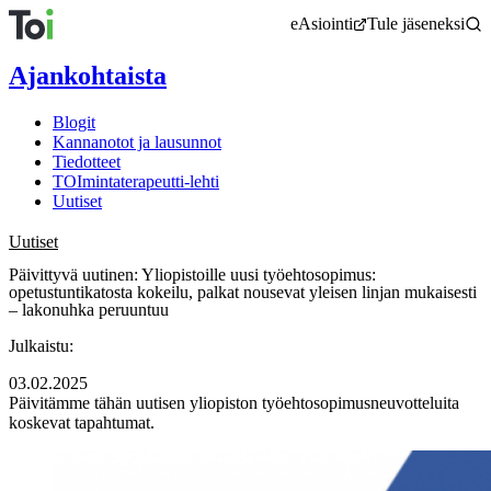
Siirry
eAsiointi
Tule jäseneksi
sisältöön
Ajankohtaista
Blogit
Kannanotot ja lausunnot
Tiedotteet
TOImintaterapeutti-lehti
Uutiset
Uutiset
Päivittyvä uutinen: Yliopistoille uusi työehtosopimus:
opetustuntikatosta kokeilu, palkat nousevat yleisen linjan mukaisesti
– lakonuhka peruuntuu
Julkaistu:
03.02.2025
Päivitämme tähän uutisen yliopiston työehtosopimusneuvotteluita
koskevat tapahtumat.