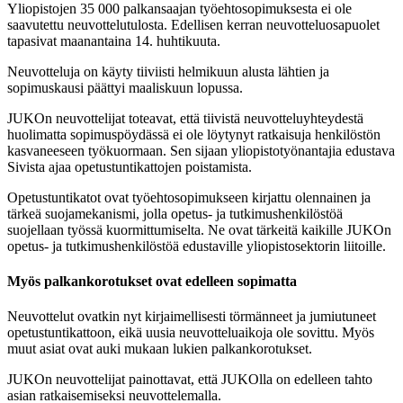
Yliopistojen 35 000 palkansaajan työehtosopimuksesta ei ole
saavutettu neuvottelutulosta. Edellisen kerran neuvotteluosapuolet
tapasivat maanantaina 14. huhtikuuta.
Neuvotteluja on käyty tiiviisti helmikuun alusta lähtien ja
sopimuskausi päättyi maaliskuun lopussa.
JUKOn neuvottelijat toteavat, että tiivistä neuvotteluyhteydestä
huolimatta sopimuspöydässä ei ole löytynyt ratkaisuja henkilöstön
kasvaneeseen työkuormaan. Sen sijaan yliopistotyönantajia edustava
Sivista ajaa opetustuntikattojen poistamista.
Opetustuntikatot ovat työehtosopimukseen kirjattu olennainen ja
tärkeä suojamekanismi, jolla opetus- ja tutkimushenkilöstöä
suojellaan työssä kuormittumiselta. Ne ovat tärkeitä kaikille JUKOn
opetus- ja tutkimushenkilöstöä edustaville yliopistosektorin liitoille.
Myös palkankorotukset ovat edelleen sopimatta
Neuvottelut ovatkin nyt kirjaimellisesti törmänneet ja jumiutuneet
opetustuntikattoon, eikä uusia neuvotteluaikoja ole sovittu. Myös
muut asiat ovat auki mukaan lukien palkankorotukset.
JUKOn neuvottelijat painottavat, että JUKOlla on edelleen tahto
asian ratkaisemiseksi neuvottelemalla.