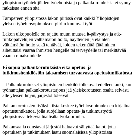
yliopiston työntekijöiden työehdoista ja palkankorotuksista ei synny
ratkaisua ennen sitä.
Tampereen yliopistossa lakon piirissä ovat kaikki Yliopistojen
yleisen työehtosopimuksen piiriin kuuluvat työt.
Lakon ulkopuolelle on rajattu muun muassa it-päivystys ja atk-
runkopalvelujen välttämätön hoito, näytteiden ja eläinten
välttämätön hoito sekä tehtävät, joiden tekemättä jättäminen
aiheuttaisi vaaraa ihmisten hengelle tai terveydelle tai merkittävää
vaaraa omaisuudelle.
Ei sopua palkankorotuksista eikä opetus- ja
tutkimushenkilöstön jaksamisen turvaavasta opetustuntikatosta
– Palkankorotukset yliopistojen henkilöstölle ovat edelleen auki, kun
työnantajan palkankorotustarjous jää yleiskorotusten osalta selvästi
alle yleisen linjan, järjestöt toteavat.
Palkankorotusten lisäksi kiista koskee työehtosopimukseen kirjattua
opetustuntikattoa, jolla suojellaan opetus- ja tutkimustyötä
yliopistoissa tekeviä liiallisilta työkuormilta.
Palkansaajia edustavat järjestöt haluavat säilyttää katot, jotta
opetuksen ja tutkimuksen laatu suomalaisissa yliopistoissa