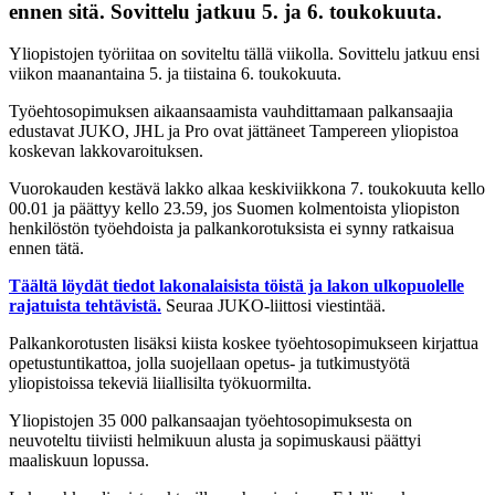
ennen sitä. Sovittelu jatkuu 5. ja 6. toukokuuta.
Yliopistojen työriitaa on soviteltu tällä viikolla. Sovittelu jatkuu ensi
viikon maanantaina 5. ja tiistaina 6. toukokuuta.
Työehtosopimuksen aikaansaamista vauhdittamaan palkansaajia
edustavat JUKO, JHL ja Pro ovat jättäneet Tampereen yliopistoa
koskevan lakkovaroituksen.
Vuorokauden kestävä lakko alkaa keskiviikkona 7. toukokuuta kello
00.01 ja päättyy kello 23.59, jos Suomen kolmentoista yliopiston
henkilöstön työehdoista ja palkankorotuksista ei synny ratkaisua
ennen tätä.
Täältä löydät tiedot lakonalaisista töistä ja lakon ulkopuolelle
rajatuista tehtävistä.
Seuraa JUKO-liittosi viestintää.
Palkankorotusten lisäksi kiista koskee työehtosopimukseen kirjattua
opetustuntikattoa, jolla suojellaan opetus- ja tutkimustyötä
yliopistoissa tekeviä liiallisilta työkuormilta.
Yliopistojen 35 000 palkansaajan työehtosopimuksesta on
neuvoteltu tiiviisti helmikuun alusta ja sopimuskausi päättyi
maaliskuun lopussa.