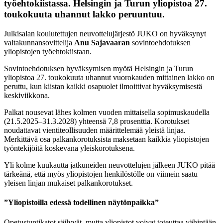
työehtokiistassa. Helsingin ja Turun yliopistoa 27.
toukokuuta uhannut lakko peruuntuu.
Julkisalan koulutettujen neuvottelujärjestö JUKO on hyväksynyt
valtakunnansovittelija
Anu Sajavaaran
sovintoehdotuksen
yliopistojen työehtokiistaan.
Sovintoehdotuksen hyväksymisen myötä Helsingin ja Turun
yliopistoa 27. toukokuuta uhannut vuorokauden mittainen lakko on
peruttu, kun kiistan kaikki osapuolet ilmoittivat hyväksymisestä
keskiviikkona.
Palkat nousevat lähes kolmen vuoden mittaisella sopimuskaudella
(21.5.2025–31.3.2028) yhteensä 7,8 prosenttia. Korotukset
noudattavat vientiteollisuuden määrittelemää yleistä linjaa.
Merkittävä osa palkankorotuksista maksetaan kaikkia yliopistojen
työntekijöitä koskevana yleiskorotuksena.
Yli kolme kuukautta jatkuneiden neuvottelujen jälkeen JUKO pitää
tärkeänä, että myös yliopistojen henkilöstölle on viimein saatu
yleisen linjan mukaiset palkankorotukset.
”Yliopistoilla edessä todellinen näytönpaikka”
Opetustuntikatot säilyvät, mutta yliopistot voivat toteuttaa vähintään