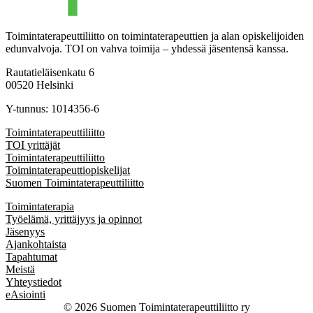
Toimintaterapeuttiliitto on toimintaterapeuttien ja alan opiskelijoiden
edunvalvoja. TOI on vahva toimija – yhdessä jäsentensä kanssa.
Rautatieläisenkatu 6
00520 Helsinki
Y-tunnus: 1014356-6
Toimintaterapeuttiliitto
TOI yrittäjät
Toimintaterapeuttiliitto
Toimintaterapeuttiopiskelijat
Suomen Toimintaterapeuttiliitto
Toimintaterapia
Työelämä, yrittäjyys ja opinnot
Jäsenyys
Ajankohtaista
Tapahtumat
Meistä
Yhteystiedot
eAsiointi
© 2026 Suomen Toimintaterapeuttiliitto ry