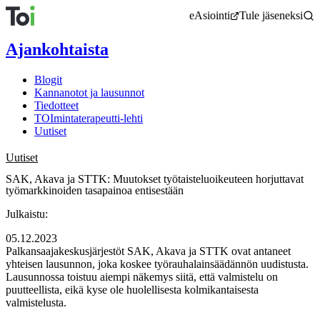
Siirry
eAsiointi
Tule jäseneksi
sisältöön
Ajankohtaista
Blogit
Kannanotot ja lausunnot
Tiedotteet
TOImintaterapeutti-lehti
Uutiset
Uutiset
SAK, Akava ja STTK: Muutokset työtaisteluoikeuteen horjuttavat
työmarkkinoiden tasapainoa entisestään
Julkaistu:
05.12.2023
Palkansaajakeskusjärjestöt SAK, Akava ja STTK ovat antaneet
yhteisen lausunnon, joka koskee työrauhalainsäädännön uudistusta.
Lausunnossa toistuu aiempi näkemys siitä, että valmistelu on
puutteellista, eikä kyse ole huolellisesta kolmikantaisesta
valmistelusta.