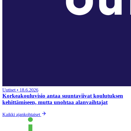
Uutiset
•
18.6.2026
Korkeakouluvisio antaa suuntaviivat koulutuksen
kehittämiseen, mutta unohtaa alanvaihtajat
Kaikki ajankohtaiset