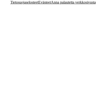
Tietosuojaselosteet
Evästeet
Anna palautetta verkkosivusta