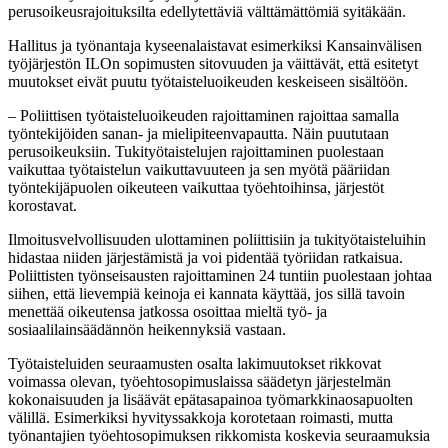
perusoikeusrajoituksilta edellytettäviä välttämättömiä syitäkään.
Hallitus ja työnantaja kyseenalaistavat esimerkiksi Kansainvälisen
työjärjestön ILOn sopimusten sitovuuden ja väittävät, että esitetyt
muutokset eivät puutu työtaisteluoikeuden keskeiseen sisältöön.
– Poliittisen työtaisteluoikeuden rajoittaminen rajoittaa samalla
työntekijöiden sanan- ja mielipiteenvapautta. Näin puututaan
perusoikeuksiin. Tukityötaistelujen rajoittaminen puolestaan
vaikuttaa työtaistelun vaikuttavuuteen ja sen myötä pääriidan
työntekijäpuolen oikeuteen vaikuttaa työehtoihinsa, järjestöt
korostavat.
Ilmoitusvelvollisuuden ulottaminen poliittisiin ja tukityötaisteluihin
hidastaa niiden järjestämistä ja voi pidentää työriidan ratkaisua.
Poliittisten työnseisausten rajoittaminen 24 tuntiin puolestaan johtaa
siihen, että lievempiä keinoja ei kannata käyttää, jos sillä tavoin
menettää oikeutensa jatkossa osoittaa mieltä työ- ja
sosiaalilainsäädännön heikennyksiä vastaan.
Työtaisteluiden seuraamusten osalta lakimuutokset rikkovat
voimassa olevan, työehtosopimuslaissa säädetyn järjestelmän
kokonaisuuden ja lisäävät epätasapainoa työmarkkinaosapuolten
välillä. Esimerkiksi hyvityssakkoja korotetaan roimasti, mutta
työnantajien työehtosopimuksen rikkomista koskevia seuraamuksia