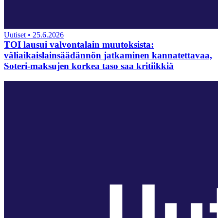
Uutiset
•
25.6.2026
TOI lausui valvontalain muutoksista:
väliaikaislainsäädännön jatkaminen kannatettavaa,
Soteri-maksujen korkea taso saa kritiikkiä