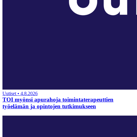
Uutiset
•
4.8.2026
TOI myönsi apurahoja toimintaterapeuttien
työelämän ja opintojen tutkimukseen