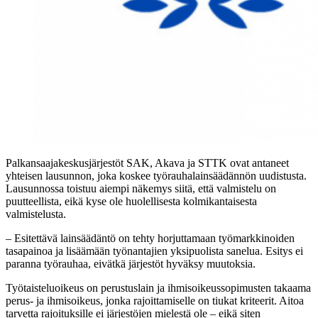
Palkansaajakeskusjärjestöt SAK, Akava ja STTK ovat antaneet
yhteisen lausunnon, joka koskee työrauhalainsäädännön uudistusta.
Lausunnossa toistuu aiempi näkemys siitä, että valmistelu on
puutteellista, eikä kyse ole huolellisesta kolmikantaisesta
valmistelusta.
– Esitettävä lainsäädäntö on tehty horjuttamaan työmarkkinoiden
tasapainoa ja lisäämään työnantajien yksipuolista sanelua. Esitys ei
paranna työrauhaa, eivätkä järjestöt hyväksy muutoksia.
Työtaisteluoikeus on perustuslain ja ihmisoikeussopimusten takaama
perus- ja ihmisoikeus, jonka rajoittamiselle on tiukat kriteerit. Aitoa
tarvetta rajoituksille ei järjestöjen mielestä ole – eikä siten