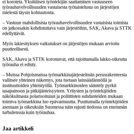
ei koroteta. Yksittäisen työntekijän saattaminen vastuuseen
työrauhavelvollisuuden vastaisesta työtaistelusta on järjestöjen
mielestä täysin kohtuutonta.
– Vastuun mahdollisista työrauhavelvollisuuden vastaisista toimista
on jatkossakin kohdistuttava vain järjestöihin, SAK, Akava ja STTK
edellyttävät.
Myös lakiesityksen vaikutukset on järjestöjen mukaan arvioitu
puutteellisesti.
SAK, Akava ja STTK korostavat, että rajoittamalla lakko-oikeutta
työrauha ei edisty.
– Muissa Pohjoismaissa työmarkkinajärjestelmän perusrakenteesta
vallitsee yhteinen näkemys, jota tuetaan lainsäädännöllä ja
instituutioiden yhteistyöllä. Työmarkkinoiden sääntely pyrkii
tasapainoon ja pitkäjänteisyyteen. Yritysten ja työntekijöiden
näkökulmasta polarisoitunut ja poliittisten suhdanteiden mukaan
toimiva työmarkkina luo epävarmuutta. Puuttumalla työntekijöiden
asemaan ja oikeuksiin Suomessa näin rajusti tiedossa on enemmän
turbulenssia kuin työrauhaa.
Jaa artikkeli