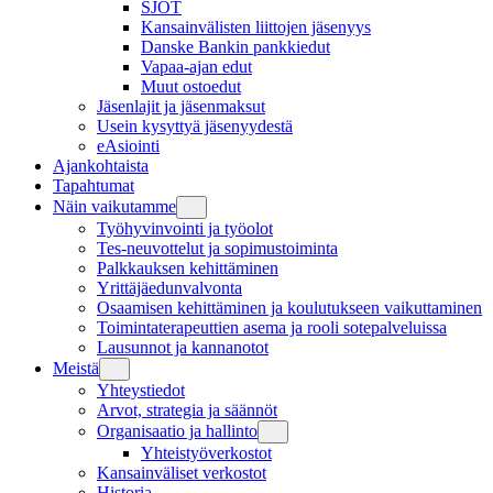
SJOT
Kansainvälisten liittojen jäsenyys
Danske Bankin pankkiedut
Vapaa-ajan edut
Muut ostoedut
Jäsenlajit ja jäsenmaksut
Usein kysyttyä jäsenyydestä
eAsiointi
Ajankohtaista
Tapahtumat
Näin vaikutamme
Työhyvinvointi ja työolot
Tes-neuvottelut ja sopimustoiminta
Palkkauksen kehittäminen
Yrittäjäedunvalvonta
Osaamisen kehittäminen ja koulutukseen vaikuttaminen
Toimintaterapeuttien asema ja rooli sotepalveluissa
Lausunnot ja kannanotot
Meistä
Yhteystiedot
Arvot, strategia ja säännöt
Organisaatio ja hallinto
Yhteistyöverkostot
Kansainväliset verkostot
Historia