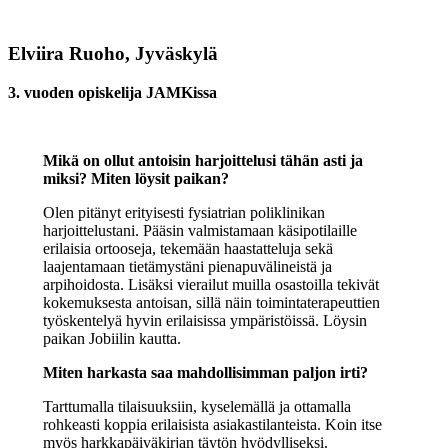
Elviira Ruoho, Jyväskylä
3. vuoden opiskelija JAMKissa
Mikä on ollut antoisin harjoittelusi tähän asti ja
miksi? Miten löysit paikan?
Olen pitänyt erityisesti fysiatrian poliklinikan
harjoittelustani. Pääsin valmistamaan käsipotilaille
erilaisia ortooseja, tekemään haastatteluja sekä
laajentamaan tietämystäni pienapuvälineistä ja
arpihoidosta. Lisäksi vierailut muilla osastoilla tekivät
kokemuksesta antoisan, sillä näin toimintaterapeuttien
työskentelyä hyvin erilaisissa ympäristöissä. Löysin
paikan Jobiilin kautta.
Miten harkasta saa mahdollisimman paljon irti?
Tarttumalla tilaisuuksiin, kyselemällä ja ottamalla
rohkeasti koppia erilaisista asiakastilanteista. Koin itse
myös harkkapäiväkirjan täytön hyödylliseksi.