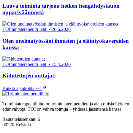
Luova toiminta tarjoaa hetken hengähdystauon
oppariväännöstä
TOImintaterapeutti-lehti
•
26.6.2026
Olen unelmatyössäni ihmisten ja eläintyökavereiden
kanssa
TOImintaterapeutti-lehti
•
15.4.2026
Kidutettujen auttajat
Kaikki ajankohtaiset
Toimintaterapeuttiliitto on toimintaterapeuttien ja alan opiskelijoiden
edunvalvoja. TOI on vahva toimija – yhdessä jäsentensä kanssa.
Rautatieläisenkatu 6
00520 Helsinki