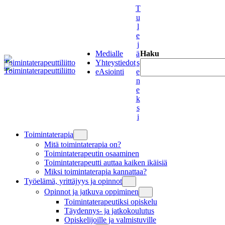
Siirry
T
sisältöön
u
l
e
j
Medialle
ä
Haku
Yhteystiedot
s
eAsiointi
e
n
e
k
s
i
Toimintaterapia
Mitä toimintaterapia on?
Toimintaterapeutin osaaminen
Toimintaterapeutti auttaa kaiken ikäisiä
Miksi toimintaterapia kannattaa?
Työelämä, yrittäjyys ja opinnot
Opinnot ja jatkuva oppiminen
Toimintaterapeutiksi opiskelu
Täydennys- ja jatkokoulutus
Opiskelijoille ja valmistuville