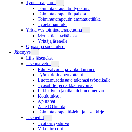
Työelämä ja ura
Toimintaterapeutin työelämä
Toimintaterapeutin palkka
Toimintaterapeutin ammattietiikka
Työelämän tuki
Yrittäjyys toimintaterapeuttina
Monta tietä yrittäjäksi
Yrittäjäjäsenelle
Oppaat ja suositukset
Jäsenyys
Liity jäseneksi
Jäsenpalvelut
Edunvalvonta ja vaikuttaminen
Työmarkkinaneuvottelut
Luottamusedustaja tukenasi työpaikalla
Työsuhde- ja palkkaneuvonta
Lakipalvelu ja oikeudellinen neuvonta
Koulutukset
Apurahat
AlueTOIminta
Toimintaterapeutti-lehti ja jäsenkirje
Jäsenedut
Työttömyysturva
Vakuutusedut