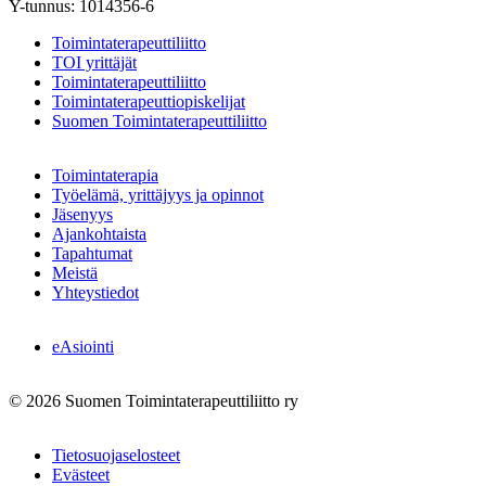
Y-tunnus: 1014356-6
Toimintaterapeuttiliitto
TOI yrittäjät
Toimintaterapeuttiliitto
Toimintaterapeuttiopiskelijat
Suomen Toimintaterapeuttiliitto
Toimintaterapia
Työelämä, yrittäjyys ja opinnot
Jäsenyys
Ajankohtaista
Tapahtumat
Meistä
Yhteystiedot
eAsiointi
© 2026 Suomen Toimintaterapeuttiliitto ry
Tietosuojaselosteet
Evästeet