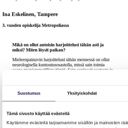
Ina Eskelinen, Tampere
3. vuoden opiskelija Metropoliassa
Mikä on ollut antoisin harjoittelusi tähän asti ja
miksi? Miten löysit paikan?
Mieleenpainuvin harjoitteluni tähän mennessä on ollut
neurologisella kuntoutusosastolla, missä sain toimia
osana moniammatillista tiimiä. Sain sopivasti vastuuta ja
tuntui merkitykselliseltä, että myös omat havaintoni ja
huomioni kuultiin tiimissä ja ne oikeasti vaikuttivat
kuntoutujan kuntoutusprosessiin. Harjoittelu myös
vahvisti tunnetta siitä, että olen oikealla alalla. Löysin
Suostumus
Yksityiskohdat
harjoittelupaikan etsimällä lähiseudun mielenkiintoisia
paikkoja ja laittamalla sähköpostia.
Miten harkasta saa mahdollisimman paljon irti?
Tämä sivusto käyttää evästeitä
Tulemalla uteliaana, lähtemällä rohkeampana ja
Käytämme evästeitä tarjoamamme sisällön ja mainosten räät
kysymällä kaikki nekin kysymykset, mitä meinasit jättää