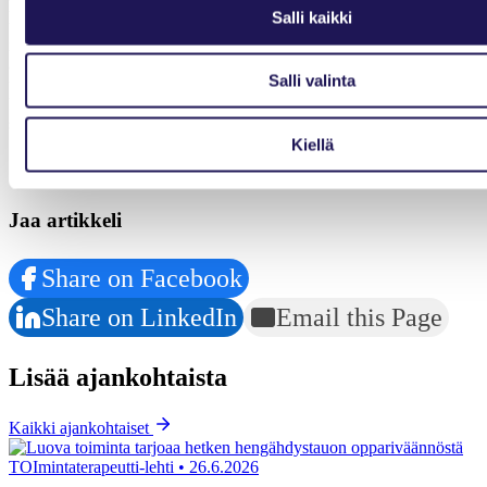
harkkapäivien ajaksi sivuun, niin pystyt paremmin keskittymään
Salli kaikki
uusiin oppimiskokemuksiin. Muista kysyä aina, kun jokin asia jää
mietityttämään – se voi herättää henkiin todella kallisarvoisia
ammatillisia keskusteluja. Viimeisimpänä muttei vähäisimpänä, älä
Salli valinta
unohda levon tärkeyttä! Harkkapäivät voivat viedä paljon voimia
kaiken uuden oppimisen äärellä, joten vastapainona tulee myös
suoda itselleen aikaa, kun ei tee yhtään mitään tuottavaa.
Kiellä
Teksti: Anni Granat ja Pinja Putkonen
Jaa artikkeli
Share on Facebook
Share on LinkedIn
Email this Page
Lisää ajankohtaista
Kaikki ajankohtaiset
TOImintaterapeutti-lehti
•
26.6.2026