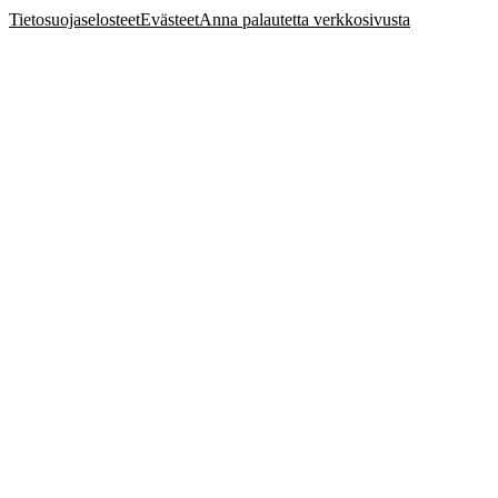
Tietosuojaselosteet
Evästeet
Anna palautetta verkkosivusta