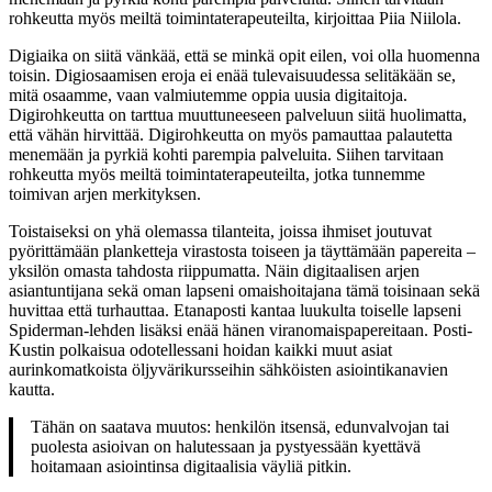
rohkeutta myös meiltä toimintaterapeuteilta, kirjoittaa Piia Niilola.
Digiaika on siitä vänkää, että se minkä opit eilen, voi olla huomenna
toisin. Digiosaamisen eroja ei enää tulevaisuudessa selitäkään se,
mitä osaamme, vaan valmiutemme oppia uusia digitaitoja.
Digirohkeutta on tarttua muuttuneeseen palveluun siitä huolimatta,
että vähän hirvittää. Digirohkeutta on myös pamauttaa palautetta
menemään ja pyrkiä kohti parempia palveluita. Siihen tarvitaan
rohkeutta myös meiltä toimintaterapeuteilta, jotka tunnemme
toimivan arjen merkityksen.
Toistaiseksi on yhä olemassa tilanteita, joissa ihmiset joutuvat
pyörittämään planketteja virastosta toiseen ja täyttämään papereita –
yksilön omasta tahdosta riippumatta. Näin digitaalisen arjen
asiantuntijana sekä oman lapseni omaishoitajana tämä toisinaan sekä
huvittaa että turhauttaa. Etanaposti kantaa luukulta toiselle lapseni
Spiderman-lehden lisäksi enää hänen viranomaispapereitaan. Posti-
Kustin polkaisua odotellessani hoidan kaikki muut asiat
aurinkomatkoista öljyvärikursseihin sähköisten asiointikanavien
kautta.
Tähän on saatava muutos: henkilön itsensä, edunvalvojan tai
puolesta asioivan on halutessaan ja pystyessään kyettävä
hoitamaan asiointinsa digitaalisia väyliä pitkin.