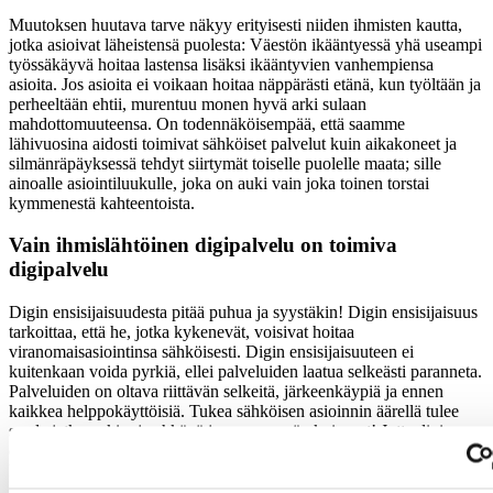
Muutoksen huutava tarve näkyy erityisesti niiden ihmisten kautta,
jotka asioivat läheistensä puolesta: Väestön ikääntyessä yhä useampi
työssäkäyvä hoitaa lastensa lisäksi ikääntyvien vanhempiensa
asioita. Jos asioita ei voikaan hoitaa näppärästi etänä, kun työltään ja
perheeltään ehtii, murentuu monen hyvä arki sulaan
mahdottomuuteensa. On todennäköisempää, että saamme
lähivuosina aidosti toimivat sähköiset palvelut kuin aikakoneet ja
silmänräpäyksessä tehdyt siirtymät toiselle puolelle maata; sille
ainoalle asiointiluukulle, joka on auki vain joka toinen torstai
kymmenestä kahteentoista.
Vain ihmislähtöinen digipalvelu on toimiva
digipalvelu
Digin ensisijaisuudesta pitää puhua ja syystäkin! Digin ensisijaisuus
tarkoittaa, että he, jotka kykenevät, voisivat hoitaa
viranomaisasiointinsa sähköisesti. Digin ensisijaisuuteen ei
kuitenkaan voida pyrkiä, ellei palveluiden laatua selkeästi paranneta.
Palveluiden on oltava riittävän selkeitä, järkeenkäypiä ja ennen
kaikkea helppokäyttöisiä. Tukea sähköisen asioinnin äärellä tulee
saada jatkossakin, ja ehkäpä jopa enemmän kuin nyt! Jotta digin
esisijaisuutta voidaan edistää, tulee sen tapahtua lainsäädäntötyön
kautta.