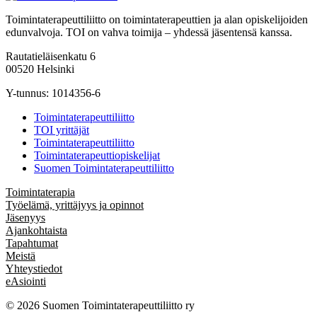
Toimintaterapeuttiliitto on toimintaterapeuttien ja alan opiskelijoiden
edunvalvoja. TOI on vahva toimija – yhdessä jäsentensä kanssa.
Rautatieläisenkatu 6
00520 Helsinki
Y-tunnus: 1014356-6
Toimintaterapeuttiliitto
TOI yrittäjät
Toimintaterapeuttiliitto
Toimintaterapeuttiopiskelijat
Suomen Toimintaterapeuttiliitto
Toimintaterapia
Työelämä, yrittäjyys ja opinnot
Jäsenyys
Ajankohtaista
Tapahtumat
Meistä
Yhteystiedot
eAsiointi
© 2026 Suomen Toimintaterapeuttiliitto ry