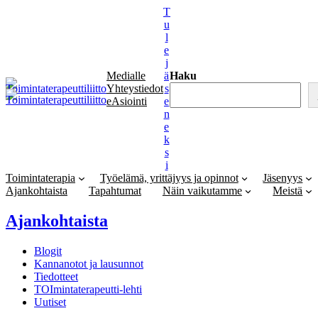
Siirry
T
sisältöön
u
l
e
j
Medialle
ä
Haku
Yhteystiedot
s
eAsiointi
e
n
e
k
s
i
Toimintaterapia
Työelämä, yrittäjyys ja opinnot
Jäsenyys
Ajankohtaista
Tapahtumat
Näin vaikutamme
Meistä
Ajankohtaista
Blogit
Kannanotot ja lausunnot
Tiedotteet
TOImintaterapeutti-lehti
Uutiset