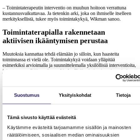
– Toimintaterapeutin interventio on muuhun hoitoon verrattuna
kustannusvaikuttavaa. Ja tietenkin arki, joka on ihmiselle itselleen
merkityksellistä, tukee myös toimintakykyä, Wikman sanoo.
Toimintaterapialla rakennetaan
aktiivisen ikääntymisen perustaa
Muutoksia kannattaa tehdä elämään jo silloin, kun haasteita
toiminnassa ei vielä ole. Toimintakykyä voidaan ylläpitää
esimerkiksi arvioimalla ja suunnittelemalla yksilöllisiä interventioita,
joissa tuetaan ikääntyvän merkityksellisiä toimintoja, arjen taitoja,
ympäristön sovittamista sekä sosiaalista osallistumista. Varhaisella
tuella voidaan vaikuttaa ikääntyneen itsenäisyyteen.
Yksi erinomainen paikka varhaisen tuen tarjoamiseen on joillain
Suostumus
Yksityiskohdat
Tietoja
hyvinvointialueilla käytössä oleva ikäneuvola, jossa
toimintaterapeuttien ammattitaitoa kannattaisi hyödyntää nykyistä
laajemmin. Hyvinvointialueilla toimintaterapeutin palveluiden pariin
voidaan opastaa myös muissa palvelunohjaustilanteissa.
Tämä sivusto käyttää evästeitä
Ikääntyneiden kanssa työskentelevät toimintaterapeutit ovat
ikäihmisten arjen toimintakyvyn parhaita asiantuntijoita.
Käytämme evästeitä tarjoamamme sisällön ja mainosten
Toimintakyvyn tukeminen voi olla esimerkiksi uusien rutiinien ja
räätälöimiseen, sosiaalisen median ominaisuuksien
ajatusmallien rakentamista muuttuneessa arjessa toimintaterapian