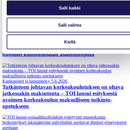
Salli kaikki
Lisää ajankohtaista
Salli valinta
Kaikki ajankohtaiset
Kiellä
Kannanotot ja lausunnot
•
25.6.2026
STM:n suositus hoitohenkilöstön uramalliksi ei
huomioi kuntoutusalan asiantuntijoita
Kannanotot ja lausunnot
•
5.6.2026
Tutkintoon johtavan korkeakoulutuksen on oltava
jatkossakin maksutonta – TOI lausui esityksestä
avoimen korkeakoulun maksulliseen tutkinto-
opetukseen