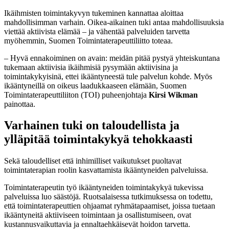
Ikäihmisten toimintakyvyn tukeminen kannattaa aloittaa
mahdollisimman varhain. Oikea-aikainen tuki antaa mahdollisuuksia
viettää aktiivista elämää – ja vähentää palveluiden tarvetta
myöhemmin, Suomen Toimintaterapeuttiliitto toteaa.
– Hyvä ennakoiminen on avain: meidän pitää pystyä yhteiskuntana
tukemaan aktiivisia ikäihmisiä pysymään aktiivisina ja
toimintakykyisinä, ettei ikääntyneestä tule palvelun kohde. Myös
ikääntyneillä on oikeus laadukkaaseen elämään, Suomen
Toimintaterapeuttiliiton (TOI) puheenjohtaja
Kirsi Wikman
painottaa.
Varhainen tuki on taloudellista ja
ylläpitää toimintakykyä tehokkaasti
Sekä taloudelliset että inhimilliset vaikutukset puoltavat
toimintaterapian roolin kasvattamista ikääntyneiden palveluissa.
Toimintaterapeutin työ ikääntyneiden toimintakykyä tukevissa
palveluissa luo säästöjä. Ruotsalaisessa tutkimuksessa on todettu,
että toimintaterapeuttien ohjaamat ryhmätapaamiset, joissa tuetaan
ikääntyneitä aktiiviseen toimintaan ja osallistumiseen, ovat
kustannusvaikuttavia ja ennaltaehkäisevät hoidon tarvetta.