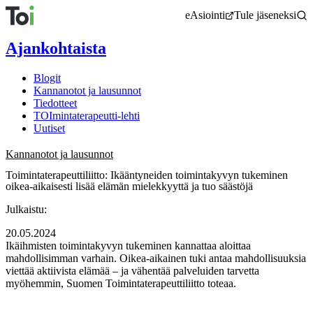
Siirry
eAsiointi
Tule jäseneksi
sisältöön
Ajankohtaista
Blogit
Kannanotot ja lausunnot
Tiedotteet
TOImintaterapeutti-lehti
Uutiset
Kannanotot ja lausunnot
Toimintaterapeuttiliitto: Ikääntyneiden toimintakyvyn tukeminen
oikea-aikaisesti lisää elämän mielekkyyttä ja tuo säästöjä
Julkaistu:
20.05.2024
Ikäihmisten toimintakyvyn tukeminen kannattaa aloittaa
mahdollisimman varhain. Oikea-aikainen tuki antaa mahdollisuuksia
viettää aktiivista elämää – ja vähentää palveluiden tarvetta
myöhemmin, Suomen Toimintaterapeuttiliitto toteaa.