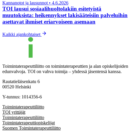
Kannanotot ja lausunnot
•
4.6.2026
TOI lausui sosiaalihuoltolakiin esitetyistä
muutoksista: heikennykset lakisääteisiin palveluihin
asettavat ihmiset eriarvoiseen asemaan
Kaikki ajankohtaiset
Toimintaterapeuttiliitto on toimintaterapeuttien ja alan opiskelijoiden
edunvalvoja. TOI on vahva toimija – yhdessä jäsentensä kanssa.
Rautatieläisenkatu 6
00520 Helsinki
Y-tunnus: 1014356-6
Toimintaterapeuttiliitto
TOI yrittäjät
Toimintaterapeuttiliitto
Toimintaterapeuttiopiskelijat
Suomen Toimintaterapeuttiliitto