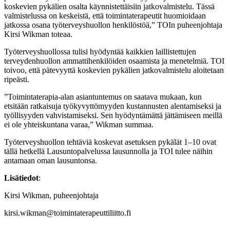
koskevien pykälien osalta käynnistettäisiin jatkovalmistelu. Tässä
valmistelussa on keskeistä, että toimintaterapeutit huomioidaan
jatkossa osana työterveyshuollon henkilöstöä,” TOIn puheenjohtaja
Kirsi Wikman toteaa.
Työterveyshuollossa tulisi hyödyntää kaikkien laillistettujen
terveydenhuollon ammattihenkilöiden osaamista ja menetelmiä. TOI
toivoo, että pätevyyttä koskevien pykälien jatkovalmistelu aloitetaan
ripeästi.
”Toimintaterapia-alan asiantuntemus on saatava mukaan, kun
etsitään ratkaisuja työkyvyttömyyden kustannusten alentamiseksi ja
työllisyyden vahvistamiseksi. Sen hyödyntämättä jättämiseen meillä
ei ole yhteiskuntana varaa,” Wikman summaa.
Työterveyshuollon tehtäviä koskevat asetuksen pykälät 1–10 ovat
tällä hetkellä Lausuntopalvelussa lausunnolla ja TOI tulee näihin
antamaan oman lausuntonsa.
Lisätiedot
:
Kirsi Wikman, puheenjohtaja
kirsi.wikman@toimintaterapeuttiliitto.fi