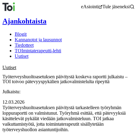
Siirry
eAsiointi
Tule jäseneksi
sisältöön
Ajankohtaista
Blogit
Kannanotot ja lausunnot
Tiedotteet
TOImintaterapeutti-lehti
Uutiset
Uutiset
Työterveys­huolto­asetuksen päivitystä koskeva raportti julkaistu –
TOI toivoo pätevyyspykälien jatko­valmistelulta ripeyttä
Julkaistu:
12.03.2026
Työterveyshuoltoasetuksen päivitystä tarkastelleen työryhmän
loppuraportti on valmistunut. Työryhmä esittää, että pätevyyksiä
käsittelevät pykälät viedään jatkovalmisteluun. TOI jatkaa
vaikuttamistyötä, jotta toimintaterapeutit sisällytetään
työterveyshuollon asiantuntijoihin.