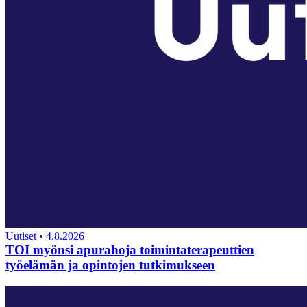
Uutiset
•
4.8.2026
TOI myönsi apurahoja toimintaterapeuttien
työelämän ja opintojen tutkimukseen