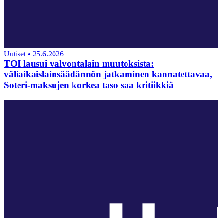
Uutiset
•
25.6.2026
TOI lausui valvontalain muutoksista:
väliaikaislainsäädännön jatkaminen kannatettavaa,
Soteri-maksujen korkea taso saa kritiikkiä