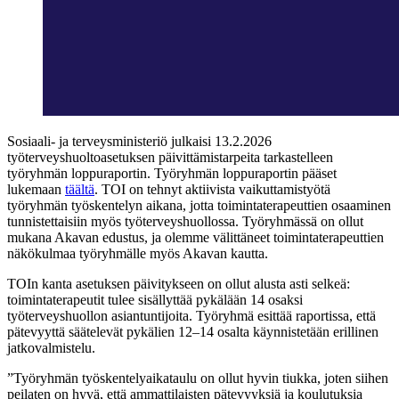
Sosiaali- ja terveysministeriö julkaisi 13.2.2026
työterveyshuoltoasetuksen päivittämistarpeita tarkastelleen
työryhmän loppuraportin. Työryhmän loppuraportin pääset
lukemaan
täältä
. TOI on tehnyt aktiivista vaikuttamistyötä
työryhmän työskentelyn aikana, jotta toimintaterapeuttien osaaminen
tunnistettaisiin myös työterveyshuollossa. Työryhmässä on ollut
mukana Akavan edustus, ja olemme välittäneet toimintaterapeuttien
näkökulmaa työryhmälle myös Akavan kautta.
TOIn kanta asetuksen päivitykseen on ollut alusta asti selkeä:
toimintaterapeutit tulee sisällyttää pykälään 14 osaksi
työterveyshuollon asiantuntijoita. Työryhmä esittää raportissa, että
pätevyyttä säätelevät pykälien 12–14 osalta käynnistetään erillinen
jatkovalmistelu.
”Työryhmän työskentelyaikataulu on ollut hyvin tiukka, joten siihen
peilaten on hyvä, että ammattilaisten pätevyyksiä ja koulutuksia