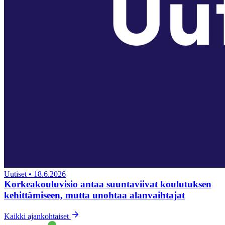
Uutiset
•
18.6.2026
Korkeakouluvisio antaa suuntaviivat koulutuksen
kehittämiseen, mutta unohtaa alanvaihtajat
Kaikki ajankohtaiset