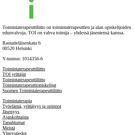
Toimintaterapeuttiliitto on toimintaterapeuttien ja alan opiskelijoiden
edunvalvoja. TOI on vahva toimija – yhdessä jäsentensä kanssa.
Rautatieläisenkatu 6
00520 Helsinki
Y-tunnus: 1014356-6
Toimintaterapeuttiliitto
TOI yrittäjät
Toimintaterapeuttiliitto
Toimintaterapeuttiopiskelijat
Suomen Toimintaterapeuttiliitto
Toimintaterapia
Työelämä, yrittäjyys ja opinnot
Jäsenyys
Ajankohtaista
Tapahtumat
Meistä
Yhteystiedot