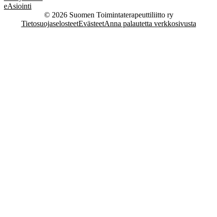
eAsiointi
© 2026 Suomen Toimintaterapeuttiliitto ry
Tietosuojaselosteet
Evästeet
Anna palautetta verkkosivusta