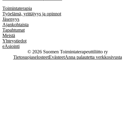
Toimintaterapia
Työelämä, yrittäjyys ja opinnot
Jäsenyys
Ajankohtaista
Tapahtumat
Meistä
Yhteystiedot
eAsiointi
© 2026 Suomen Toimintaterapeuttiliitto ry
Tietosuojaselosteet
Evästeet
Anna palautetta verkkosivusta