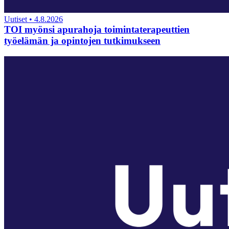
Uutiset
•
4.8.2026
TOI myönsi apurahoja toimintaterapeuttien
työelämän ja opintojen tutkimukseen