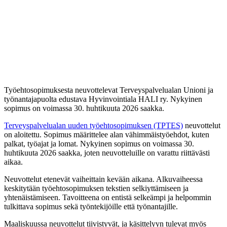
Työehtosopimuksesta neuvottelevat Terveyspalvelualan Unioni ja
työnantajapuolta edustava Hyvinvointiala HALI ry. Nykyinen
sopimus on voimassa 30. huhtikuuta 2026 saakka.
Terveyspalvelualan uuden työehtosopimuksen (TPTES)
neuvottelut
on aloitettu. Sopimus määrittelee alan vähimmäistyöehdot, kuten
palkat, työajat ja lomat. Nykyinen sopimus on voimassa 30.
huhtikuuta 2026 saakka, joten neuvotteluille on varattu riittävästi
aikaa.
Neuvottelut etenevät vaiheittain kevään aikana. Alkuvaiheessa
keskitytään työehtosopimuksen tekstien selkiyttämiseen ja
yhtenäistämiseen. Tavoitteena on entistä selkeämpi ja helpommin
tulkittava sopimus sekä työntekijöille että työnantajille.
Maaliskuussa neuvottelut tiivistyvät, ja käsittelyyn tulevat myös