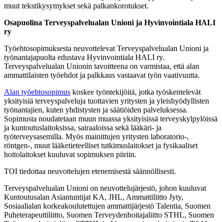
muut tekstikysymykset sekä palkankorotukset.
Osapuolina Terveyspalvelualan Unioni ja Hyvinvointiala HALI
ry
Työehtosopimuksesta neuvottelevat Terveyspalvelualan Unioni ja
työnantajapuolta edustava Hyvinvointiala HALI ry.
Terveyspalvelualan Unionin tavoitteena on varmistaa, että alan
ammattilaisten työehdot ja palkkaus vastaavat työn vaativuutta.
Alan työehtosopimus
koskee työntekijöitä, jotka työskentelevät
yksityisiä terveyspalveluja tuottavien yritysten ja yleishyödyllisten
työnantajien, kuten yhdistysten ja säätiöiden palveluksessa.
Sopimusta noudatetaan muun muassa yksityisissä terveyskylpylöissä
ja kuntoutuslaitoksissa, sairaaloissa sekä lääkäri- ja
työterveysasemilla. Myös mainittujen yritysten laboratorio-,
röntgen-, muut lääketieteelliset tutkimuslaitokset ja fysikaaliset
hoitolaitokset kuuluvat sopimuksen piiriin.
TOI tiedottaa neuvottelujen etenemisestä säännöllisesti.
Terveyspalvelualan Unioni on neuvottelujärjestö, johon kuuluvat
Kuntoutusalan Asiantuntijat KA, JHL, Ammattiliitto Jyty,
Sosiaalialan korkeakoulutettujen ammattijärjestö Talentia, Suomen
Puheterapeuttiliitto, Suomen Terveydenhoitajaliitto STHL, Suomen