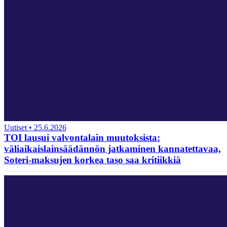
Uutiset
•
25.6.2026
TOI lausui valvontalain muutoksista:
väliaikaislainsäädännön jatkaminen kannatettavaa,
Soteri-maksujen korkea taso saa kritiikkiä