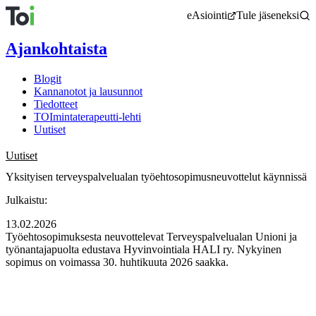
Siirry
eAsiointi
Tule jäseneksi
sisältöön
Ajankohtaista
Blogit
Kannanotot ja lausunnot
Tiedotteet
TOImintaterapeutti-lehti
Uutiset
Uutiset
Yksityisen terveyspalvelualan työehtosopimusneuvottelut käynnissä
Julkaistu:
13.02.2026
Työehtosopimuksesta neuvottelevat Terveyspalvelualan Unioni ja
työnantajapuolta edustava Hyvinvointiala HALI ry. Nykyinen
sopimus on voimassa 30. huhtikuuta 2026 saakka.