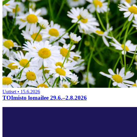
Uutiset
•
15.6.2026
TOImisto lomailee 29.6.–2.8.2026