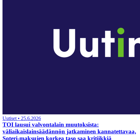
Uutiset
•
25.6.2026
TOI lausui valvontalain muutoksista:
väliaikaislainsäädännön jatkaminen kannatettavaa,
Soteri-maksujen korkea taso saa kritiikkiä