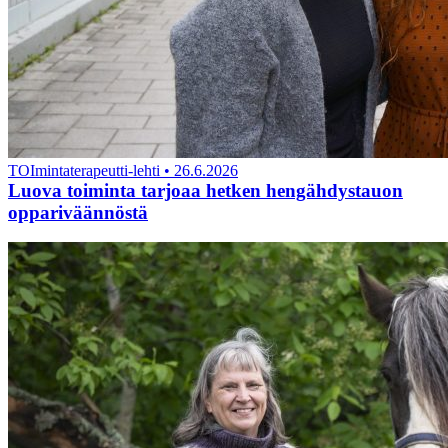
TOImintaterapeutti-lehti
•
26.6.2026
Luova toiminta tarjoaa hetken hengähdystauon
oppariväännöstä