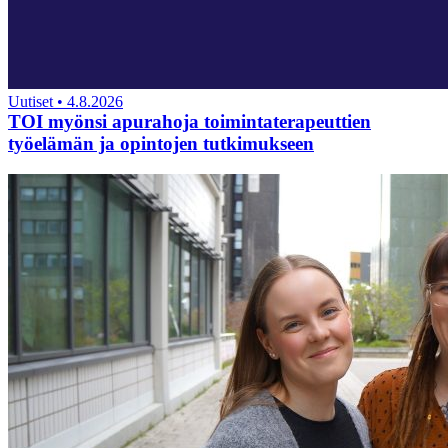
Uutiset
•
4.8.2026
TOI myönsi apurahoja toimintaterapeuttien
työelämän ja opintojen tutkimukseen