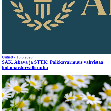
Uutiset
•
15.6.2026
SAK, Akava ja STTK: Palkkavarmuus vahvistaa
kokonaisturvallisuutta