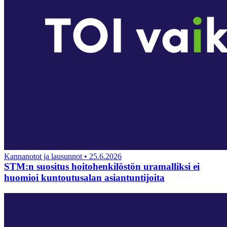
Kannanotot ja lausunnot
•
25.6.2026
STM:n suositus hoitohenkilöstön uramalliksi ei
huomioi kuntoutusalan asiantuntijoita