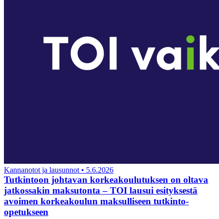
Kannanotot ja lausunnot
•
5.6.2026
Tutkintoon johtavan korkeakoulutuksen on oltava
jatkossakin maksutonta – TOI lausui esityksestä
avoimen korkeakoulun maksulliseen tutkinto-
opetukseen