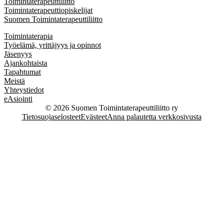
Toimintaterapeuttiliitto
Toimintaterapeuttiopiskelijat
Suomen Toimintaterapeuttiliitto
Toimintaterapia
Työelämä, yrittäjyys ja opinnot
Jäsenyys
Ajankohtaista
Tapahtumat
Meistä
Yhteystiedot
eAsiointi
© 2026 Suomen Toimintaterapeuttiliitto ry
Tietosuojaselosteet
Evästeet
Anna palautetta verkkosivusta