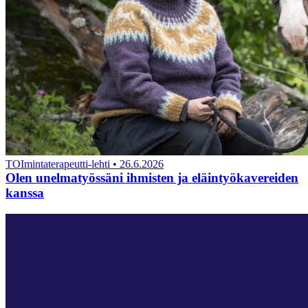
TOImintaterapeutti-lehti
•
26.6.2026
Olen unelmatyössäni ihmisten ja eläintyökavereiden
kanssa