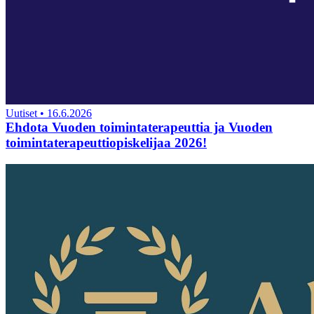
Uutiset
•
16.6.2026
Ehdota Vuoden toimintaterapeuttia ja Vuoden
toimintaterapeuttiopiskelijaa 2026!