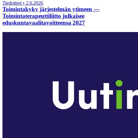
Tiedotteet
•
2.6.2026
Toimintakyky järjestelmän ytimeen —
Toimintaterapeuttiliitto julkaisee
eduskuntavaalitavoitteensa 2027