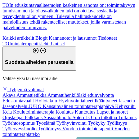
TOIn eduskuntavaaliteemojen keskeinen sanoma on: toimintakyvyn
tunnistaminen ja oikea-aikainen tuki on otettava sosiaali- ja
terveydenhuollon ytimeen. Tulevalla hallituskaudella on
mahdollisuus tehdä rakenteelliset muutokset, joilla varmistetaan
palveluiden toimivuus.
Kaikki artikkelit
Blogit
Kannanotot ja lausunnot
Tiedotteet
TOImintaterapeutti-lehti
Uutiset
Suodata aiheiden perusteella
Valitse yksi tai useampi aihe
Tyhjennä valinnat
Akava
Ammattietiikka
Ammattihenkilölaki
edunvalvonta
Eduskuntavaalit
Hoitotakuu
Hyvinvointialueet
Ikääntyneet
Jäsenetu
Jäsenpalvelu
JUKO
Kansainvälinen toimintaterapiapäivä
Kehysriihi
Kela
Koulutoimintaterapia
Koulutus
Kuntoutus
Lapset ja nuoret
Opiskelijat
Palkkaus
Sosiaalihuolto
Soteri
TOI on tutkittua
Tutkimus
Työehtosopimus
Työelämä
Työhyvinvointi
Työkyky
Työllisyys
Työterveyshuolto
Työttömyys
Vuoden toimintaterapeutti
Vuoden
toimintaterapiateko