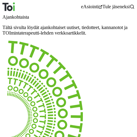
Siirry
eAsiointi
Tule jäseneksi
sisältöön
Ajankohtaista
Tältä sivulta löydät ajankohtaiset uutiset, tiedotteet, kannanotot ja
TOImintaterapeutti-lehden verkkoartikkelit.