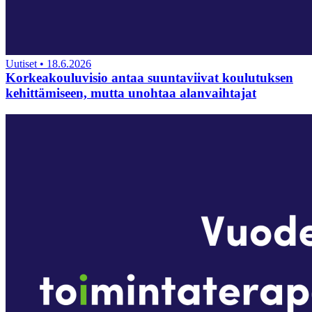
Uutiset
•
18.6.2026
Korkeakouluvisio antaa suuntaviivat koulutuksen
kehittämiseen, mutta unohtaa alanvaihtajat