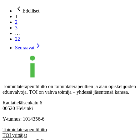
Edelliset
1
2
3
…
22
Seuraavat
Toimintaterapeuttiliitto on toimintaterapeuttien ja alan opiskelijoiden
edunvalvoja. TOI on vahva toimija – yhdessä jäsentensä kanssa.
Rautatieläisenkatu 6
00520 Helsinki
Y-tunnus: 1014356-6
Toimintaterapeuttiliitto
TOI yrittäjät