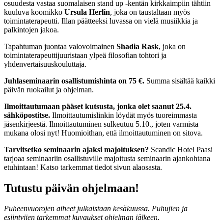
osuudesta vastaa suomalaisen stand up -kentän kirkkaimpiin tähtiin
kuuluva koomikko
Ursula Herlin
, joka on taustaltaan myös
toimintaterapeutti. Illan päätteeksi luvassa on vielä musiikkia ja
palkintojen jakoa.
Tapahtuman juontaa valovoimainen
Shadia Rask
, joka on
toimintaterapeuttijuuristaan ylpeä filosofian tohtori ja
yhdenvertaisuuskouluttaja.
Juhlaseminaarin osallistumishinta on 75 €.
Summa sisältää kaikki
päivän ruokailut ja ohjelman.
Ilmoittautumaan pääset kutsusta, jonka olet saanut 25.4.
sähköpostitse.
Ilmoittautumislinkin löydät myös tuoreimmasta
jäsenkirjeestä. Ilmoittautuminen sulkeutuu 5.10., joten varmista
mukana olosi nyt! Huomioithan, että ilmoittautuminen on sitova.
Tarvitsetko seminaarin ajaksi majoituksen?
Scandic Hotel Paasi
tarjoaa seminaariin osallistuville majoitusta seminaarin ajankohtana
etuhintaan! Katso tarkemmat tiedot sivun alaosasta.
Tutustu päivän ohjelmaan!
Puheenvuorojen aiheet julkaistaan kesäkuussa. Puhujien ja
esiintyjien tarkemmat kuvaukset ohjelman jälkeen.