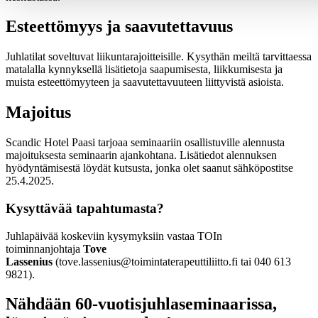
Esteettömyys ja saavutettavuus
Juhlatilat soveltuvat liikuntarajoitteisille. Kysythän meiltä tarvittaessa
matalalla kynnyksellä lisätietoja saapumisesta, liikkumisesta ja
muista esteettömyyteen ja saavutettavuuteen liittyvistä asioista.
Majoitus
Scandic Hotel Paasi tarjoaa seminaariin osallistuville alennusta
majoituksesta seminaarin ajankohtana. Lisätiedot alennuksen
hyödyntämisestä löydät kutsusta, jonka olet saanut sähköpostitse
25.4.2025.
Kysyttävää tapahtumasta?
Juhlapäivää koskeviin kysymyksiin vastaa TOIn
toiminnanjohtaja
Tove
Lassenius
(tove.lassenius@toimintaterapeuttiliitto.fi tai 040 613
9821).
Nähdään 60-vuotisjuhlaseminaarissa,