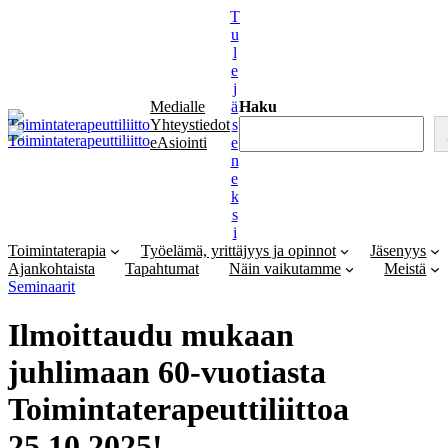
Siirry
T
sisältöön
u
l
e
j
Medialle
ä
Haku
Yhteystiedot
s
eAsiointi
e
n
e
k
s
i
Toimintaterapia
Työelämä, yrittäjyys ja opinnot
Jäsenyys
Ajankohtaista
Tapahtumat
Näin vaikutamme
Meistä
Seminaarit
Ilmoittaudu mukaan
juhlimaan 60-vuotiasta
Toimintaterapeuttiliittoa
25.10.2025!