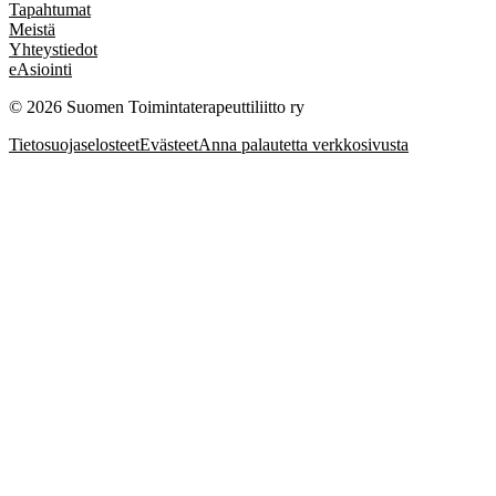
Tapahtumat
Meistä
Yhteystiedot
eAsiointi
© 2026 Suomen Toimintaterapeuttiliitto ry
Tietosuojaselosteet
Evästeet
Anna palautetta verkkosivusta