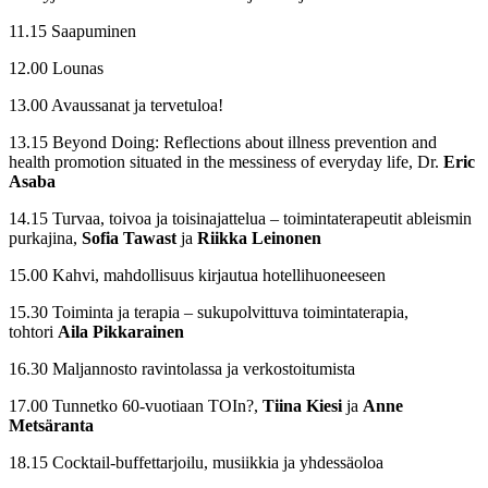
11.15 Saapuminen
12.00 Lounas
13.00 Avaussanat ja tervetuloa!
13.15 Beyond Doing: Reflections about illness prevention and
health promotion situated in the messiness of everyday life, Dr.
Eric
Asaba
14.15 Turvaa, toivoa ja toisinajattelua – toimintaterapeutit ableismin
purkajina,
Sofia
Tawast
ja
Riikka Leinonen
15.00 Kahvi, mahdollisuus kirjautua hotellihuoneeseen
15.30 Toiminta ja terapia – sukupolvittuva toimintaterapia,
tohtori
Aila Pikkarainen
16.30 Maljannosto ravintolassa ja verkostoitumista
17.00 Tunnetko 60-vuotiaan TOIn?,
Tiina Kiesi
ja
Anne
Metsäranta
18.15 Cocktail-buffettarjoilu, musiikkia ja yhdessäoloa