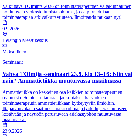
Vaikuttava TOIminta 2026 on toimintaterapeuttien valtakunnallinen
koulutus- ja verkostoitumistapahtuma, jossa pureudutaan
toimintaterapian arkivaikuttavuuteen. Ilmoittaudu mukaan nyt!
9.9.2026
Helsingin Messukeskus
Maksullinen
Seminaarit
Vahva TOImija -seminaari 23.9. klo 13–16: Niin vai
näin? Ammattietiikka muuttuvassa maailmassa
Ammattietiikka on keskeinen osa kaikkien toimintaterapeuttien
osaamista. Seminaari tarjoaa ajankohtaisen katsauksen
toimintaterapeutin ammattietiikkaan kytkeytyviin ilmiöihin.
Iltapäivän aikana saat uusia näkökulmia ja työkaluja vastuulliseen,
kestävään ja näyttöön perustuvaan asiakastyöhön muuttuvassa
maailmassa.
23.9.2026