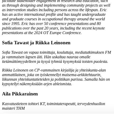
facilitate stakeholder engagement in research and education, such
as through designing and implementing community projects as well
as intervention studies including persons across the lifespan. Eric
has an active international profile and has taught undergraduate
and graduate courses in occupational therapy around the world
since 1995. Eric has over 50 conference presentations and 80
publications over the past 20 years, including the recent keynote
presentations at the 2024 OT Europe Conference.
Sofia Tawast ja Riikka Leinonen
Sofia Tawast on vapaa toimittaja, kouluttaja, mediatutkimuksen FM
ja vammaisen lapsen äiti. Hän uskaltaa nauraa omalle
tietämättömyydelleen ja kysyä tyhmiä kysymyksiä toisten puolesta.
Riikka Leinonen on CP-vammainen kirjailija ja yhteiskunta-alan
ammattilainen, joka on työskennellyt maisema-arkkitehtuurin,
liikunnan yhteiskuntatieteiden ja politiikan parissa. Samalla hän on
kypsytellyt näkemyksiään arjen ableismista.
Aila Pikkarainen
Kasvatustieteen tohtori KT, toimintaterapeutti, terveydenhuollon
maisteri THM