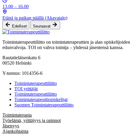
13.00 – 16.00
Etänä ja paikan päällä (Akavatalo)
Edelliset
Seuraavat
Toimintaterapeuttiliitto on toimintaterapeuttien ja alan opiskelijoiden
edunvalvoja. TOI on vahva toimija – yhdessä jäsentensä kanssa.
Rautatieläisenkatu 6
00520 Helsinki
Y-tunnus: 1014356-6
Toimintaterapeuttiliitto
TOI yrittäjät
Toimintaterapeuttiliitto
Toimintaterapeuttiopiskelijat
Suomen Toimintaterapeuttiliitto
Toimintaterapia
Työelämä, yrittäjyys ja opinnot
Jäsenyys
Ajankohtaista