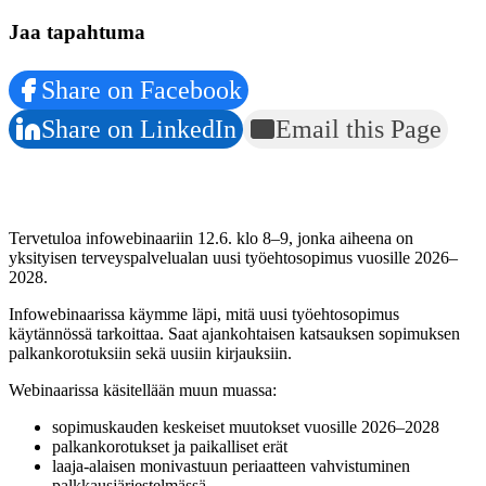
Jaa tapahtuma
Share on Facebook
Share on LinkedIn
Email this Page
Tervetuloa infowebinaariin 12.6. klo 8–9, jonka aiheena on
yksityisen terveyspalvelualan uusi työehtosopimus vuosille 2026–
2028.
Infowebinaarissa käymme läpi, mitä uusi työehtosopimus
käytännössä tarkoittaa. Saat ajankohtaisen katsauksen sopimuksen
palkankorotuksiin sekä uusiin kirjauksiin.
Webinaarissa käsitellään muun muassa:
sopimuskauden keskeiset muutokset vuosille 2026–2028
palkankorotukset ja paikalliset erät
laaja-alaisen monivastuun periaatteen vahvistuminen
palkkausjärjestelmässä