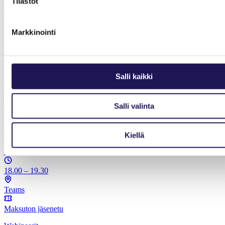
Tilastot
Teams
Maksuton jäsenetu
Markkinointi
Webinaarit
Hormonit ja hyvinvointi: liikunta, ravinto ja
palautuminen tasapainon tukena
Salli kaikki
Toimintaterapeuttiliitto
Personal trainer ja toimintaterapeutti Jemima Pasurin
Salli valinta
hyvinvointiwebinaareissa pureudutaan liikuntaan, ravintoon ja
palautumiseen. Hyvinvointiwebinaarit ovat TOIn jäsenille tarkoitettu
maksuton jäsenetu.
Kiellä
15.9.2026
18.00 – 19.30
Teams
Maksuton jäsenetu