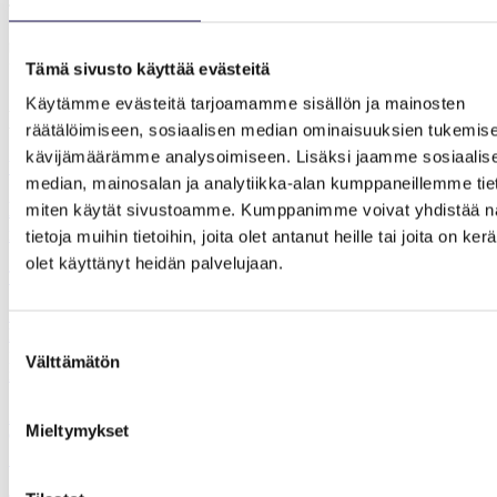
Toiminnanjohtaja, päätoimittaja
Lähetä sähköpostia
Tämä sivusto käyttää evästeitä
040 613 9821
Käytämme evästeitä tarjoamamme sisällön ja mainosten
Muita tapahtumia
räätälöimiseen, sosiaalisen median ominaisuuksien tukemise
kävijämäärämme analysoimiseen. Lisäksi jaamme sosiaalis
Webinaarit
median, mainosalan ja analytiikka-alan kumppaneillemme tieto
Hyvinvointirutiinit kiireiseen arkeen: liikunta,
miten käytät sivustoamme. Kumppanimme voivat yhdistää nä
ravinto ja palautuminen
tietoja muihin tietoihin, joita olet antanut heille tai joita on ker
olet käyttänyt heidän palvelujaan.
Toimintaterapeuttiliitto
Personal trainer ja toimintaterapeutti Jemima Pasurin
hyvinvointiwebinaareissa pureudutaan liikuntaan, ravintoon ja
Suostumuksen
palautumiseen. Hyvinvointiwebinaarit ovat TOIn jäsenille tarkoitettu
Välttämätön
valinta
maksuton jäsenetu.
25.8.2026
Mieltymykset
18.00 – 19.30