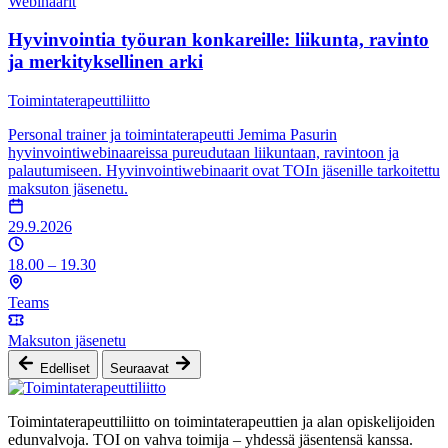
Webinaarit
Hyvinvointia työuran konkareille: liikunta, ravinto
ja merkityksellinen arki
Toimintaterapeuttiliitto
Personal trainer ja toimintaterapeutti Jemima Pasurin
hyvinvointiwebinaareissa pureudutaan liikuntaan, ravintoon ja
palautumiseen. Hyvinvointiwebinaarit ovat TOIn jäsenille tarkoitettu
maksuton jäsenetu.
29.9.2026
18.00 – 19.30
Teams
Maksuton jäsenetu
Edelliset
Seuraavat
Toimintaterapeuttiliitto on toimintaterapeuttien ja alan opiskelijoiden
edunvalvoja. TOI on vahva toimija – yhdessä jäsentensä kanssa.