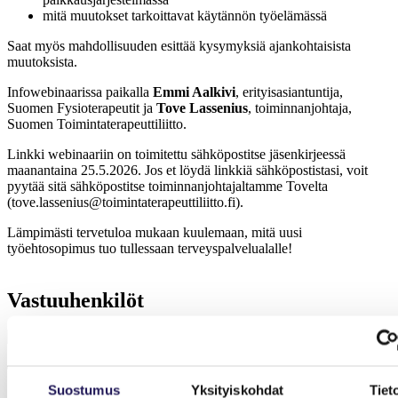
mitä muutokset tarkoittavat käytännön työelämässä
Saat myös mahdollisuuden esittää kysymyksiä ajankohtaisista
muutoksista.
Infowebinaarissa paikalla
Emmi Aalkivi
, erityisasiantuntija,
Suomen Fysioterapeutit ja
Tove Lassenius
, toiminnanjohtaja,
Suomen Toimintaterapeuttiliitto.
Linkki webinaariin on toimitettu sähköpostitse jäsenkirjeessä
maanantaina 25.5.2026. Jos et löydä linkkiä sähköpostistasi, voit
pyytää sitä sähköpostitse toiminnanjohtajaltamme Tovelta
(tove.lassenius@toimintaterapeuttiliitto.fi).
Lämpimästi tervetuloa mukaan kuulemaan, mitä uusi
työehtosopimus tuo tullessaan terveyspalvelualalle!
Vastuuhenkilöt
Tove Lassenius
Suostumus
Yksityiskohdat
Tiet