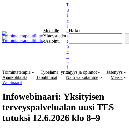
Siirry
T
sisältöön
u
l
e
j
Medialle
ä
Haku
Yhteystiedot
s
eAsiointi
e
n
e
k
s
i
Toimintaterapia
Työelämä, yrittäjyys ja opinnot
Jäsenyys
Ajankohtaista
Tapahtumat
Näin vaikutamme
Meistä
Webinaarit
Infowebinaari: Yksityisen
terveyspalvelualan uusi TES
tutuksi 12.6.2026 klo 8–9