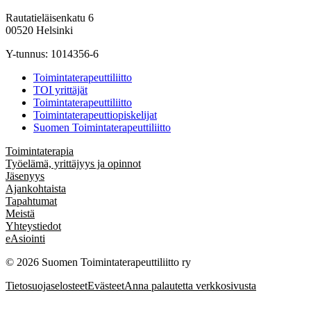
Rautatieläisenkatu 6
00520 Helsinki
Y-tunnus: 1014356-6
Toimintaterapeuttiliitto
TOI yrittäjät
Toimintaterapeuttiliitto
Toimintaterapeuttiopiskelijat
Suomen Toimintaterapeuttiliitto
Toimintaterapia
Työelämä, yrittäjyys ja opinnot
Jäsenyys
Ajankohtaista
Tapahtumat
Meistä
Yhteystiedot
eAsiointi
© 2026 Suomen Toimintaterapeuttiliitto ry
Tietosuojaselosteet
Evästeet
Anna palautetta verkkosivusta