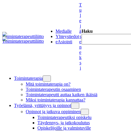
Siirry
T
sisältöön
u
l
e
j
Medialle
ä
Haku
Yhteystiedot
s
eAsiointi
e
n
e
k
s
i
Toimintaterapia
Mitä toimintaterapia on?
Toimintaterapeutin osaaminen
Toimintaterapeutti auttaa kaiken ikäisiä
Miksi toimintaterapia kannattaa?
Työelämä, yrittäjyys ja opinnot
Opinnot ja jatkuva oppiminen
Toimintaterapeutiksi opiskelu
Täydennys- ja jatkokoulutus
Opiskelijoille ja valmistuville