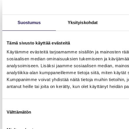
Ammattilaiselle mallien hyöty on monitasoinen, sillä ne:
selkeyttävät toimintaterapiaprosessia ja auttavat tunnistamaan
ne tekijät, jotka vaikuttavat asiakkaan toiminnalliseen
Suostumus
Yksityiskohdat
suoriutumiseen
vahvistavat näyttöön perustuvaa työskentelyä ja perusteltuja
toimintaterapiainterventioita
tukevat ammatillista harkintaa ja auttavat arvioimaan työn
Tämä sivusto käyttää evästeitä
laatua ja vaikuttavuutta systemaattisesti
Käytämme evästeitä tarjoamamme sisällön ja mainosten räät
ohjaavat keskittymään asiakkaan aitoon toimintaan ja sen
merkityksiin, ei pelkästään taustatekijöihin tai valmiuksiin
sosiaalisen median ominaisuuksien tukemiseen ja kävijäm
analysoimiseen. Lisäksi jaamme sosiaalisen median, mainos
Toteutus
analytiikka-alan kumppaneillemme tietoja siitä, miten käytä
Kumppanimme voivat yhdistää näitä tietoja muihin tietoihin, jo
Koulutuspäivä toteutuu etänä klo 9–16 Teams-yhteydellä.
Ilmoittautumisen yhteydessä osallistujille toimitetaan pieni omaan
antanut heille tai joita on kerätty, kun olet käyttänyt heidän p
työhön liittyvä orientoitumista tukeva pohdintatehtävä sekä
sähköinen kysely, jossa voi esittää tarkempia tarpeita ja toiveita
koulutuksen sisällöstä. Koulutus on mahdollista katsoa tallenteena
Suostumuksen
kuukauden ajan koulutuksen jälkeen, pienryhmäosuuksia ei
tallenneta.
Välttämätön
valinta
Koulutuspäivään osallistumisesta saa todistuksen.