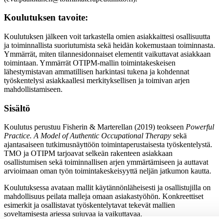
Koulutuksen tavoite:
Koulutuksen jälkeen voit tarkastella omien asiakkaittesi osallisuutta
ja toiminnallista suoriutumista sekä heidän kokemustaan toiminnasta.
Ymmärrät, miten tilannesidonnaiset elementit vaikuttavat asiakkaan
toimintaan. Ymmärrät OTIPM-mallin toimintakeskeisen
lähestymistavan ammatillisen harkintasi tukena ja kohdennat
työskentelysi asiakkaallesi merkityksellisen ja toimivan arjen
mahdollistamiseen.
Sisältö
Koulutus perustuu Fisherin & Marterellan (2019) teokseen
Powerful
Practice. A Model of Authentic Occupational Therapy
sekä
ajantasaiseen tutkimusnäyttöön toimintaperustaisesta työskentelystä.
TMO ja OTIPM tarjoavat selkeän rakenteen asiakkaan
osallistumisen sekä toiminnallisen arjen ymmärtämiseen ja auttavat
arvioimaan oman työn toimintakeskeisyyttä neljän jatkumon kautta.
Koulutuksessa avataan mallit käytännönläheisesti ja osallistujilla on
mahdollisuus peilata malleja omaan asiakastyöhön. Konkreettiset
esimerkit ja osallistavat työskentelytavat tekevät mallien
soveltamisesta arjessa sujuvaa ja vaikuttavaa.