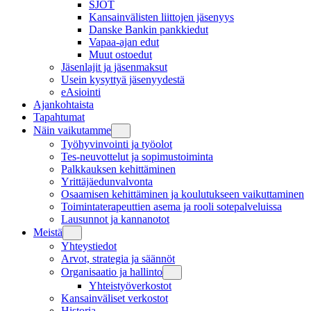
SJOT
Kansainvälisten liittojen jäsenyys
Danske Bankin pankkiedut
Vapaa-ajan edut
Muut ostoedut
Jäsenlajit ja jäsenmaksut
Usein kysyttyä jäsenyydestä
eAsiointi
Ajankohtaista
Tapahtumat
Näin vaikutamme
Työhyvinvointi ja työolot
Tes-neuvottelut ja sopimustoiminta
Palkkauksen kehittäminen
Yrittäjäedunvalvonta
Osaamisen kehittäminen ja koulutukseen vaikuttaminen
Toimintaterapeuttien asema ja rooli sotepalveluissa
Lausunnot ja kannanotot
Meistä
Yhteystiedot
Arvot, strategia ja säännöt
Organisaatio ja hallinto
Yhteistyöverkostot
Kansainväliset verkostot
Historia