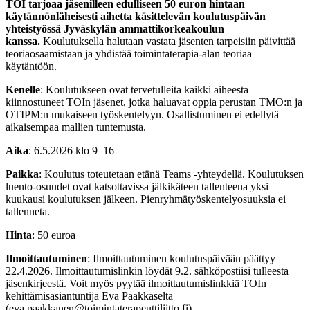
TOI tarjoaa jäsenilleen edulliseen 50 euron hintaan
käytännönläheisesti aihetta käsittelevän koulutuspäivän
yhteistyössä Jyväskylän ammattikorkeakoulun
kanssa.
Koulutuksella halutaan vastata jäsenten tarpeisiin päivittää
teoriaosaamistaan ja yhdistää toimintaterapia-alan teoriaa
käytäntöön.
Kenelle
: Koulutukseen ovat tervetulleita kaikki aiheesta
kiinnostuneet TOIn jäsenet, jotka haluavat oppia perustan TMO:n ja
OTIPM:n mukaiseen työskentelyyn. Osallistuminen ei edellytä
aikaisempaa mallien tuntemusta.
Aika
: 6.5.2026 klo 9–16
Paikka
: Koulutus toteutetaan etänä Teams -yhteydellä. Koulutuksen
luento-osuudet ovat katsottavissa jälkikäteen tallenteena yksi
kuukausi koulutuksen jälkeen. Pienryhmätyöskentelyosuuksia ei
tallenneta.
Hinta
: 50 euroa
Ilmoittautuminen
: Ilmoittautuminen koulutuspäivään päättyy
22.4.2026. Ilmoittautumislinkin löydät 9.2. sähköpostiisi tulleesta
jäsenkirjeestä. Voit myös pyytää ilmoittautumislinkkiä TOIn
kehittämisasiantuntija Eva Paakkaselta
(eva.paakkanen@toimintaterapeuttiliitto.fi).