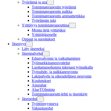
Työelämä ja ura
Toimintaterapeutin työelämä
Toimintaterapeutin palkka
Toimintaterapeutin ammattietiikka
Työelämän tuki
Yrittäjyys toimintaterapeuttina
Monta tietä yrittäjäksi
Yrittäjäjäsenelle
Oppaat ja suositukset
Jäsenyys
Liity jäseneksi
Jäsenpalvelut
Edunvalvonta ja vaikuttaminen
Työmarkkinaneuvottelut
Luottamusedustaja tukenasi työpaikalla
Työsuhde- ja palkkaneuvonta
Lakipalvelu ja oikeudellinen neuvonta
Koulutukset
Apurahat
AlueTOIminta
Toimintaterapeutti-lehti ja jäsenkirje
Jäsenedut
Työttömyysturva
Vakuutusedut