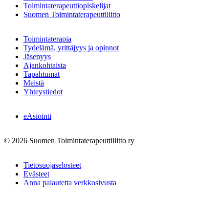
Toimintaterapeuttiopiskelijat
Suomen Toimintaterapeuttiliitto
Toimintaterapia
Työelämä, yrittäjyys ja opinnot
Jäsenyys
Ajankohtaista
Tapahtumat
Meistä
Yhteystiedot
eAsiointi
© 2026 Suomen Toimintaterapeuttiliitto ry
Tietosuojaselosteet
Evästeet
Anna palautetta verkkosivusta