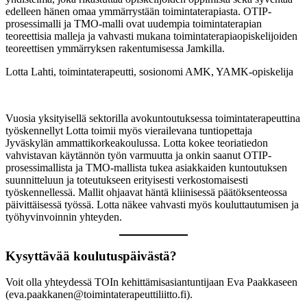
edelleen hänen omaa ymmärrystään toimintaterapiasta. OTIP-
prosessimalli ja TMO-malli ovat uudempia toimintaterapian
teoreettisia malleja ja vahvasti mukana toimintaterapiaopiskelijoiden
teoreettisen ymmärryksen rakentumisessa Jamkilla.
Lotta Lahti, toimintaterapeutti, sosionomi AMK, YAMK-opiskelija
Vuosia yksityisellä sektorilla avokuntoutuksessa toimintaterapeuttina
työskennellyt Lotta toimii myös vierailevana tuntiopettaja
Jyväskylän ammattikorkeakoulussa. Lotta kokee teoriatiedon
vahvistavan käytännön työn varmuutta ja onkin saanut OTIP-
prosessimallista ja TMO-mallista tukea asiakkaiden kuntoutuksen
suunnitteluun ja toteutukseen erityisesti verkostomaisesti
työskennellessä. Mallit ohjaavat häntä kliinisessä päätöksenteossa
päivittäisessä työssä. Lotta näkee vahvasti myös kouluttautumisen ja
työhyvinvoinnin yhteyden.
Kysyttävää koulutuspäivästä?
Voit olla yhteydessä TOIn kehittämisasiantuntijaan Eva Paakkaseen
(eva.paakkanen@toimintaterapeuttiliitto.fi).