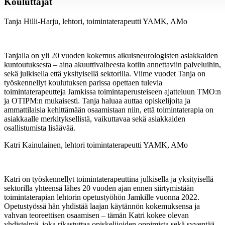
Kouluttajat
Tanja Hilli-Harju, lehtori, toimintaterapeutti YAMK, AMo
Tanjalla on yli 20 vuoden kokemus aikuisneurologisten asiakkaiden
kuntoutuksesta – aina akuuttivaiheesta kotiin annettaviin palveluihin,
sekä julkisella että yksityisellä sektorilla. Viime vuodet Tanja on
työskennellyt koulutuksen parissa opettaen tulevia
toimintaterapeutteja Jamkissa toimintaperusteiseen ajatteluun TMO:n
ja OTIPM:n mukaisesti. Tanja haluaa auttaa opiskelijoita ja
ammattilaisia kehittämään osaamistaan niin, että toimintaterapia on
asiakkaalle merkityksellistä, vaikuttavaa sekä asiakkaiden
osallistumista lisäävää.
Katri Kainulainen, lehtori toimintaterapeutti YAMK, AMo
Katri on työskennellyt toimintaterapeuttina julkisella ja yksityisellä
sektorilla yhteensä lähes 20 vuoden ajan ennen siirtymistään
toimintaterapian lehtorin opetustyöhön Jamkille vuonna 2022.
Opetustyössä hän yhdistää laajan käytännön kokemuksensa ja
vahvan teoreettisen osaamisen – tämän Katri kokee olevan
yhdistelmä, joka rikastuttaa opiskelijoiden oppimista sekä syventää