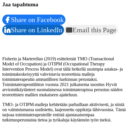
Jaa tapahtuma
Share on Facebook
Share on LinkedIn
Email this Page
Fisherin ja Marterellan (2019) esittelemät TMO (Transactional
Model of Occupation) ja OTIPM (Occupational Therapy
Intervention Process Model) ovat tällä hetkellä uusimpia asiakas- ja
toimintakeskeisyyttä vahvistavia teoreettisia malleja
toimintaterapeutin ammatillisen harkinnan perustaksi.
Toimintaterapeuttiliiton vuonna 2021 julkaisema suositus Hyvät
arviointikäytänteet suomalaisessa toimintaterapissa perustuu näiden
teoreettisten mallien mukaiseen ajatteluun.
TMO- ja OTIPM-malleja kehitetään parhaillaan aktiivisesti, ja niistä
on valmistumassa uudistettu, laajennettu oppikirja lähivuosina. Tämä
tarjoaa toimintaterapeuteille entistä ajantasaisempaa
tutkimusperustaista tietoa ja työkaluja käytännön työn tueksi.