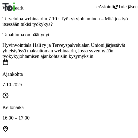
Siirry
eAsiointi
Tule jäsen
Webinaarit
sisältöön
Tervetuloa webinaariin 7.10.: Työkykyjohtaminen – Mitä jos työ
itsessään tukisi työkykyä?
Tapahtuma on päättynyt
Hyvinvointiala Hali ry ja Terveyspalvelualan Unioni järjestävät
yhteistyössä maksuttoman webinaarin, jossa syvennytään
työkykyjohtamisen ajankohtaisiin kysymyksiin.
Ajankohta
7.10.2025
Kellonaika
16.00 – 17.00