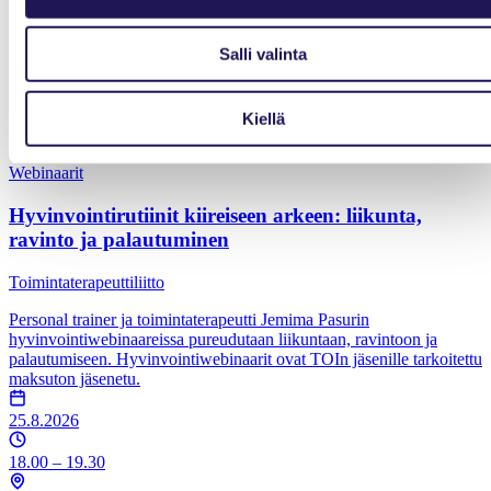
Salli valinta
Kiellä
Muita tapahtumia
Webinaarit
Hyvinvointirutiinit kiireiseen arkeen: liikunta,
ravinto ja palautuminen
Toimintaterapeuttiliitto
Personal trainer ja toimintaterapeutti Jemima Pasurin
hyvinvointiwebinaareissa pureudutaan liikuntaan, ravintoon ja
palautumiseen. Hyvinvointiwebinaarit ovat TOIn jäsenille tarkoitettu
maksuton jäsenetu.
25.8.2026
18.00 – 19.30