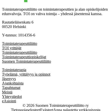
Toimintaterapeuttiliitto on toimintaterapeuttien ja alan opiskelijoiden
edunvalvoja. TOI on vahva toimija – yhdessä jäsentensä kanssa.
Rautatieläisenkatu 6
00520 Helsinki
Y-tunnus: 1014356-6
Toimintaterapeuttiliitto
TOI yrittäjät
Toimintaterapeuttiliitto
Toimintaterapeuttiopiskelijat
Suomen Toimintaterapeuttiliitto
Toimintaterapia
Työelämä, yrittäjyys ja opinnot
Jäsenyys
Ajankohtaista
Tapahtumat
Meistä
Yhteystiedot
eAsiointi
© 2026 Suomen Toimintaterapeuttiliitto ry
Tietosuojaselosteet
Evästeet
Anna palautetta verkkosivusta