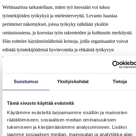
Webinaarissa tarkastellaan, miten työ itsessään voi tukea
työntekijöiden työkykyä ja mielenterveyttä. Levanto haastaa
perinteiset näkemykset, joissa työkyky nähdään yksilön
ominaisuutena, ja korostaa työn rakenteiden ja kulttuurin merkitystä.
Hän esittelee käytännönläheisiä keinoja, joilla organisaatiot voivat
edistää työntekijöidensä hyvinvointia ja ehkäistä työkyvyn
heikkenemistä.
Ilmoittautuminen:
Suostumus
Yksityiskohdat
Tietoja
Webinaari on maksuton ja tarkoitettu Halin ja Terveyspalvelualan
Unionin jäsenliittojen jäsenille. Ilmoittaudu mukaan viimeistään
5.10.2025
tämän linkin kautta
.
Tämä sivusto käyttää evästeitä
Käytämme evästeitä tarjoamamme sisällön ja mainosten
Tule kuulemaan, miten työ voi olla voimavara eikä pelkkä
räätälöimiseen, sosiaalisen median ominaisuuksien
kuormittaja!
tukemiseen ja kävijämäärämme analysoimiseen. Lisäksi
jaamme sosiaalisen median, mainosalan ja analytiikka-alan