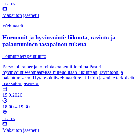
Teams
Maksuton jäsenetu
Webinaarit
Hormonit ja hyvinvointi: liikunta, ravinto ja
palautuminen tasapainon tukena
Toimintaterapeuttiliitto
Personal trainer ja toimintaterapeutti Jemima Pasurin
hyvinvointiwebinaareissa pureudutaan liikuntaan, ravintoon ja
palautumiseen. Hyvinvointiwebinaarit ovat TOIn jäsenille tarkoitettu
maksuton jäsenetu.
15.9.2026
18.00 – 19.30
Teams
Maksuton jäsenetu