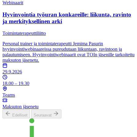
Webinaarit
Hyvinvointia työuran konkareille: liikunta, ravinto
ja merkityksellinen arki
Toimintaterapeuttiliitto
Personal trainer ja toimintaterapeutti Jemima Pasurin
hyvinvointiwebinaareissa pureudutaan liikuntaan, ravintoon ja
palautumiseen. Hyvinvointiwebinaarit ovat TOIn jäsenille tarkoitettu
maksuton jäsenetu.
29.9.2026
18.00 – 19.30
Teams
Maksuton jäsenetu
Edelliset
Seuraavat