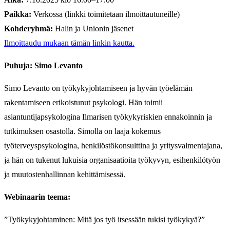
Paikka:
Verkossa (linkki toimitetaan ilmoittautuneille)
Kohderyhmä:
Halin ja Unionin jäsenet
Ilmoittaudu mukaan tämän linkin kautta.
Puhuja: Simo Levanto
Simo Levanto on työkykyjohtamiseen ja hyvän työelämän
rakentamiseen erikoistunut psykologi. Hän toimii
asiantuntijapsykologina Ilmarisen työkykyriskien ennakoinnin ja
tutkimuksen osastolla. Simolla on laaja kokemus
työterveyspsykologina, henkilöstökonsulttina ja yritysvalmentajana,
ja hän on tukenut lukuisia organisaatioita työkyvyn, esihenkilötyön
ja muutostenhallinnan kehittämisessä.
Webinaarin teema:
”Työkykyjohtaminen: Mitä jos työ itsessään tukisi työkykyä?”