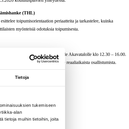
6.5.2026 koulutuspäivien yhteydessä.
ttämishanke (THL)
ttelee toipumisorientaation periaatteita ja tarkastelee, kuinka
ilaisten myönteisiä odotuksia toipumisesta.
tua mukaan studioyleisöksi paikan päälle Akavatalolle klo 12.30 – 16.00.
ää kysymyksiä, joten suosittelemme reaaliaikaista osallistumista.
Tietoja
 ominaisuuksien tukemiseen
tiikka-alan
ietoja muihin tietoihin, joita