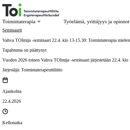
Siirry
sisältöön
Toimintaterapia
Työelämä, yrittäjyys ja opinnot
Seminaarit
Vahva TOImija -seminaari 22.4. klo 13-15.30: Toimintaterapia miele
Tapahtuma on päättynyt
Vuoden 2026 toinen Vahva TOImija -seminaari järjestetään 22.4. klo 
Järjestäjä:
Toimintaterapeuttiliitto
Ajankohta
22.4.2026
Kellonaika