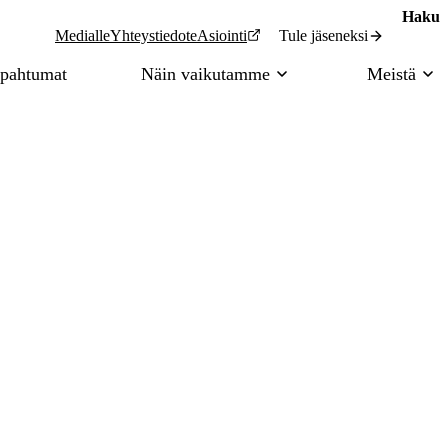
Haku
Tule jäseneksi
Medialle
Yhteystiedot
eAsiointi
pahtumat
Näin vaikutamme
Meistä