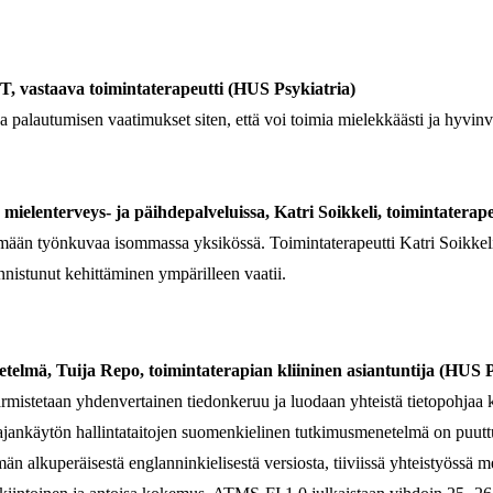
T, vastaava toimintaterapeutti (HUS Psykiatria)
ja palautumisen vaatimukset siten, että voi toimia mielekkäästi ja hyvin
elenterveys- ja päihdepalveluissa, Katri Soikkeli, toimintaterape
tämään työnkuvaa isommassa yksikössä. Toimintaterapeutti Katri Soikkeli
nnistunut kehittäminen ympärilleen vaatii.
telmä, Tuija Repo, toimintaterapian kliininen asiantuntija (HUS P
armistetaan yhdenvertainen tiedonkeruu ja luodaan yhteistä tietopohjaa k
ajankäytön hallintataitojen suomenkielinen tutkimusmenetelmä on puutt
 alkuperäisestä englanninkielisestä versiosta, tiiviissä yhteistyössä