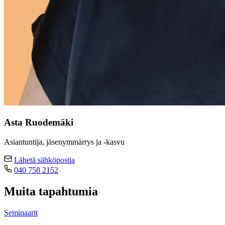
Asta Ruodemäki
Asiantuntija, jäsenymmärrys ja -kasvu
Lähetä sähköpostia
040 758 2152
Muita tapahtumia
Seminaarit