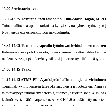
13.00 Seminaarin avaus
13.05-13.35 Toiminnallinen tasapaino, Lillie-Marie Hogan, MScO
Toiminnallinen tasapaino tarkoittaa kykyä sovittaa yhteen työn, arjen 
työyhteisön että esihenkilötyön näkökulmista.
13.35-14.05 Toimintaterapeutin työnkuvan kehittäminen nuorten mi
Puheenvuorossa pohditaan sitä, miten sijaisena uskaltaa lähteä kehit
mielenterveys- ja päihdetyön yksikössä ja kertoo nyt siitä, mitä työn o
14.05-14.15 Tauko
14.15-14.45 ATMS-FI – Ajankäytön hallintataitojen arviointimene
Toimintakyvyn tutkimisen tulee olla laadukasta ja luotettavaa. Näin v
toimintakyvyn tutkimusmenetelmiä, suomen ja ruotsin kielellä, mutta 
käännös vastaa tähän tarpeeseen. ATMS-FI 1.0 on käännetty menetelmän