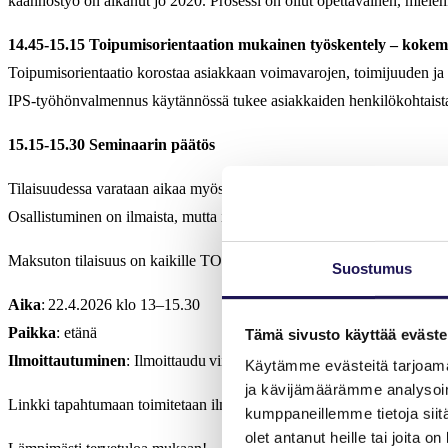
käännöstyö on alkanut jo 2020. Prosessi on ollut opettavainen, miele
14.45-15.15 Toipumisorientaation mukainen työskentely – kokem
Toipumisorientaatio korostaa asiakkaan voimavarojen, toimijuuden ja he
IPS‑työhönvalmennus käytännössä tukee asiakkaiden henkilökohtaista t
15.15-15.30 Seminaarin päätös
Tilaisuudessa varataan aikaa myös osallistujien kysymyksille. Tilaisuut
Osallistuminen on ilmaista, mutta ilmoittautuminen on sitova. Tulemat
Maksuton tilaisuus on kaikille TOIn jäsenille tarkoitettu jäsenetu.
Suostumus
Aika
: 22.4.2026 klo 13–15.30
Paikka
: etänä
Tämä sivusto käyttää eväste
Ilmoittautuminen
: Ilmoittaudu viimeistään 19.4.2026. Olet saanut ilm
Käytämme evästeitä tarjoama
ja kävijämäärämme analysoim
Linkki tapahtumaan toimitetaan ilmoittautuneille viimeistään tapahtu
kumppaneillemme tietoja siitä
olet antanut heille tai joita o