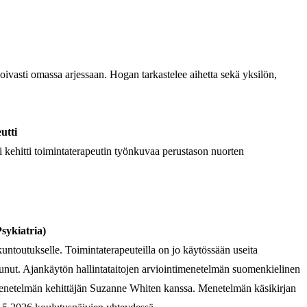
voivasti omassa arjessaan. Hogan tarkastelee aihetta sekä yksilön,
utti
 kehitti toimintaterapeutin työnkuvaa perustason nuorten
sykiatria)
untoutukselle. Toimintaterapeuteilla on jo käytössään useita
unut. Ajankäytön hallintataitojen arviointimenetelmän suomenkielinen
 menetelmän kehittäjän Suzanne Whiten kanssa. Menetelmän käsikirjan