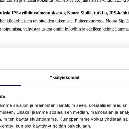
nkiintoinen ja antoisa kokemus. ATMS-FI 1.0 julkaistaan vihdoin 25.-2
uksia IPS-työhönvalmennuksesta, Noora Sipilä, tutkija, IPS-kehi
nkilökohtaisten tavoitteiden tukemista. Puheenvuorossa Noora Sipilä esi
oipumista, vahvistaa uskoa omiin kykyihin ja edelleen kehittää ammatt
een voi osallistua reaaliajassa tai tilaamalla tallenteen. Voit ilmoittau
ta jättämisestä laskutamme 20 euroa. Seminaarissa on mahdollisuus esitt
Yksityiskohdat
itä
oittautumislinkin sähköpostiisi 19.3. toimitetussa jäsenkirjeessä.
mme sisällön ja mainosten räätälöimiseen, sosiaalisen median
iseen. Lisäksi jaamme sosiaalisen median, mainosalan ja analy
mapäivänä.
, miten käytät sivustoamme. Kumppanimme voivat yhdistää näitä t
n kerätty, kun olet käyttänyt heidän palvelujaan.