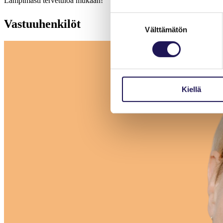
Lämpimästi tervetuloa mukaan!
Suostumuksen
Vastuuhenkilöt
Välttämätön
valinta
Kiellä