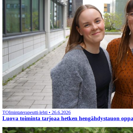
TOImintaterapeutti-lehti
•
26.6.2026
Luova toiminta tarjoaa hetken hengähdystauon opp