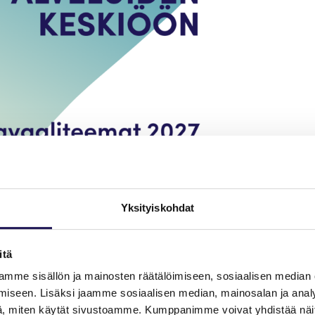
Yksityiskohdat
tiliitto julkaisee eduskuntavaalitavoitteensa 2027
itä
mme sisällön ja mainosten räätälöimiseen, sosiaalisen median
iseen. Lisäksi jaamme sosiaalisen median, mainosalan ja analy
, miten käytät sivustoamme. Kumppanimme voivat yhdistää näitä t