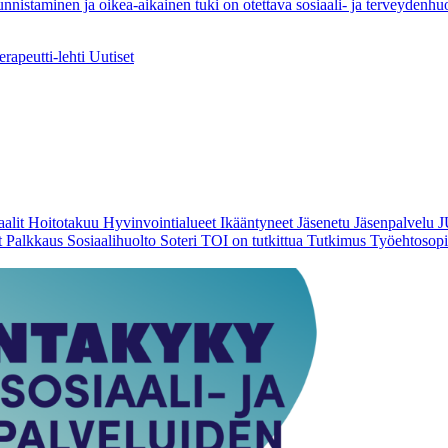
staminen ja oikea-aikainen tuki on otettava sosiaali- ja terveydenhuo
rapeutti-lehti
Uutiset
alit
Hoitotakuu
Hyvinvointialueet
Ikääntyneet
Jäsenetu
Jäsenpalvelu
t
Palkkaus
Sosiaalihuolto
Soteri
TOI on tutkittua
Tutkimus
Työehtosop