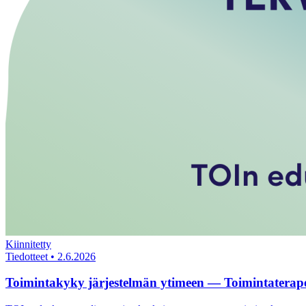
Kiinnitetty
Tiedotteet
•
2.6.2026
Toimintakyky järjestelmän ytimeen — Toimintaterapeut