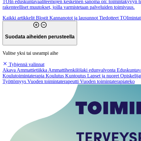
TOIn eduskuntavaaliteemojen keskeinen sanoma on: toimintakyvyn tunni
rakenteelliset muutokset, joilla varmistetaan palveluiden toimivuus.
Kaikki artikkelit
Blogit
Kannanotot ja lausunnot
Tiedotteet
TOImintate
Suodata aiheiden perusteella
Valitse yksi tai useampi aihe
Tyhjennä valinnat
Akava
Ammattietiikka
Ammattihenkilölaki
edunvalvonta
Eduskuntava
Koulutoimintaterapia
Koulutus
Kuntoutus
Lapset ja nuoret
Opiskelija
Työttömyys
Vuoden toimintaterapeutti
Vuoden toimintaterapiateko