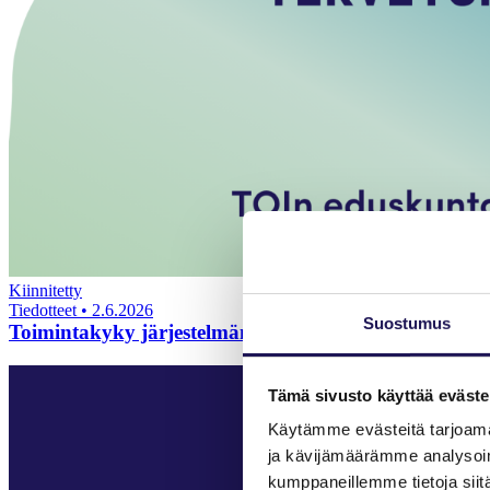
Kiinnitetty
Tiedotteet
•
2.6.2026
Suostumus
Toimintakyky järjestelmän ytimeen — Toimintaterapeut
Tämä sivusto käyttää eväste
Käytämme evästeitä tarjoama
ja kävijämäärämme analysoim
kumppaneillemme tietoja siitä