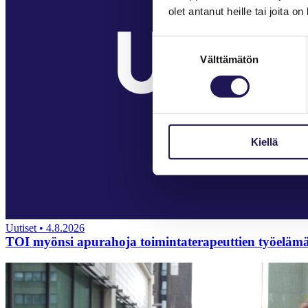
olet antanut heille tai joita o
Suostumuksen
Välttämätön
valinta
Kiellä
Uutiset
•
4.8.2026
TOI myönsi apurahoja toimintaterapeuttien työelämä