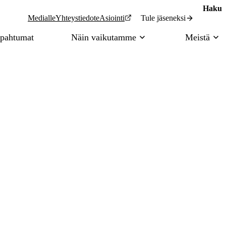
Haku
Tule jäseneksi
Medialle
Yhteystiedot
eAsiointi
pahtumat
Näin vaikutamme
Meistä