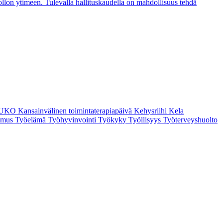
llon ytimeen. Tulevalla hallituskaudella on mahdollisuus tehdä
JUKO
Kansainvälinen toimintaterapiapäivä
Kehysriihi
Kela
imus
Työelämä
Työhyvinvointi
Työkyky
Työllisyys
Työterveyshuolto