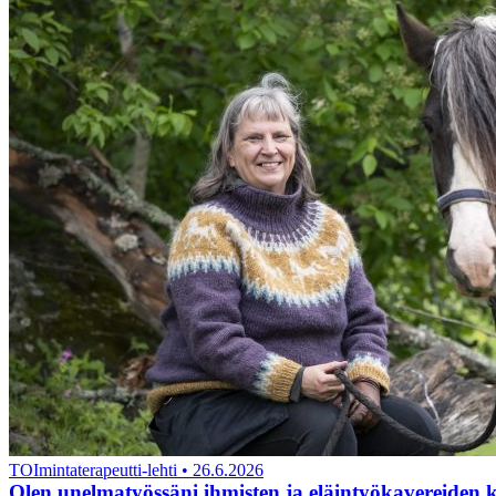
TOImintaterapeutti-lehti
•
26.6.2026
Olen unelmatyössäni ihmisten ja eläintyökavereiden 